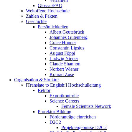
Verfahren
Glossar/FAQ
Weltoffene Hochschule
Zahlen & Fakten
Geschichte
Persönlichkeiten
Albert Geutebrück
Johannes Gutenberg
Grace Hopper
Constantin Lipsius
August Föppl
Ludwig Nieper
Claude Shannon
Norbert Wiener
Konrad Zuse
Organisation & Struktur
[Translate to English:] Hochschulleitung
Rektor
Exportkontrolle
Science Careers
Female Scientists Network
Prorektor Bildung
Förderanträge einreichen
D2C2
Projektergebnisse D2C2