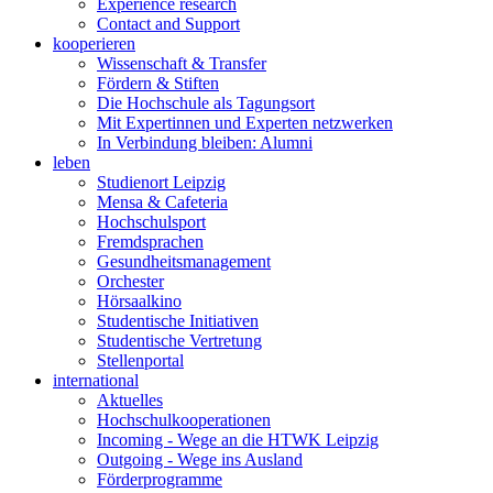
Experience research
Contact and Support
kooperieren
Wissenschaft & Transfer
Fördern & Stiften
Die Hochschule als Tagungsort
Mit Expertinnen und Experten netzwerken
In Verbindung bleiben: Alumni
leben
Studienort Leipzig
Mensa & Cafeteria
Hochschulsport
Fremdsprachen
Gesundheitsmanagement
Orchester
Hörsaalkino
Studentische Initiativen
Studentische Vertretung
Stellenportal
international
Aktuelles
Hochschulkooperationen
Incoming - Wege an die HTWK Leipzig
Outgoing - Wege ins Ausland
Förderprogramme