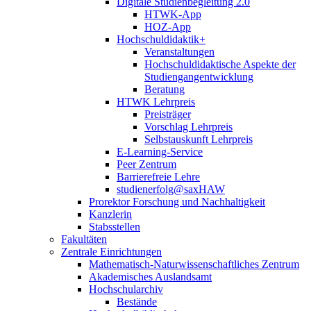
Digitale Studienbegleitung 2.0
HTWK-App
HOZ-App
Hochschuldidaktik+
Veranstaltungen
Hochschuldidaktische Aspekte der
Studiengangentwicklung
Beratung
HTWK Lehrpreis
Preisträger
Vorschlag Lehrpreis
Selbstauskunft Lehrpreis
E-Learning-Service
Peer Zentrum
Barrierefreie Lehre
studienerfolg@saxHAW
Prorektor Forschung und Nachhaltigkeit
Kanzlerin
Stabsstellen
Fakultäten
Zentrale Einrichtungen
Mathematisch-Naturwissenschaftliches Zentrum
Akademisches Auslandsamt
Hochschularchiv
Bestände