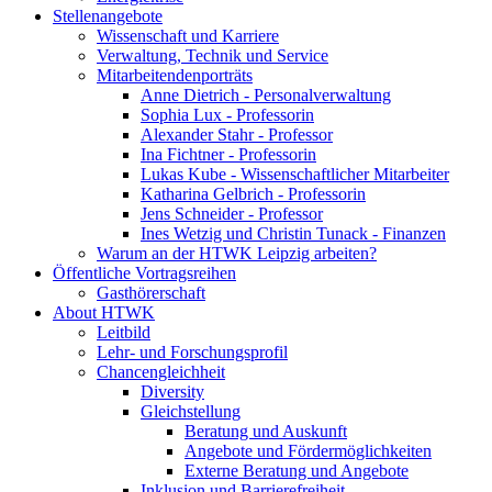
Stellenangebote
Wissenschaft und Karriere
Verwaltung, Technik und Service
Mitarbeitendenporträts
Anne Dietrich - Personalverwaltung
Sophia Lux - Professorin
Alexander Stahr - Professor
Ina Fichtner - Professorin
Lukas Kube - Wissenschaftlicher Mitarbeiter
Katharina Gelbrich - Professorin
Jens Schneider - Professor
Ines Wetzig und Christin Tunack - Finanzen
Warum an der HTWK Leipzig arbeiten?
Öffentliche Vortragsreihen
Gasthörerschaft
About HTWK
Leitbild
Lehr- und Forschungsprofil
Chancengleichheit
Diversity
Gleichstellung
Beratung und Auskunft
Angebote und Fördermöglichkeiten
Externe Beratung und Angebote
Inklusion und Barrierefreiheit