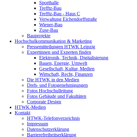
Sporthalle
Trefftz-Bau
Trefftz-Bau - Haus C
Verwaltung Eichendorffstraße
Wiener-Bau
Zuse-Bau
Bauprojekte
Hochschulkommunikation & Marketing
Pressemitteilungen HTWK Leipzig
Expertinnen und Experten finden
Elektronik, Technik, Digitalisierung
Bauen, Energie, Umwelt
Gesellschaft, Kultur, Medien
Wirtschaft, Recht, Finanzen
Die HTWK in den Medien
Dreh- und Fotogenehmigungen
Fotos Hochschulleitung
Fotos Gebäude und Fakultäten
Corporate Design
HTWK-Medien
Kontakt
HTWK-Telefonverzeichnis
Impressum
Datenschutzerklärung
Barrierefreiheitserklärung