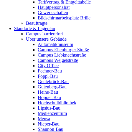
Tarifvertrag & Entgelttabelle
Hauptpersonalrat
Gewerkschaften
Bildschirmarbeitsplatz Brille
Beauftragte
Standorte & Lageplan
Campus barrierefrei
Über unsere Gebäude
Automatikmuseum
Campus Eilenburger Straße
Campus Liebknechtstraße
Campus Weigelstraße
City Office
Fechner-Bau
Föppl-Bau
Geutebrück-Bau
Gutenberg-Bau
Heine-Bau
Hopper-Bau
Hochschulbibliothek
Lipsius-Bau
Medienzentrum
Mensa
Nieper-Bau
Shannon-Bau