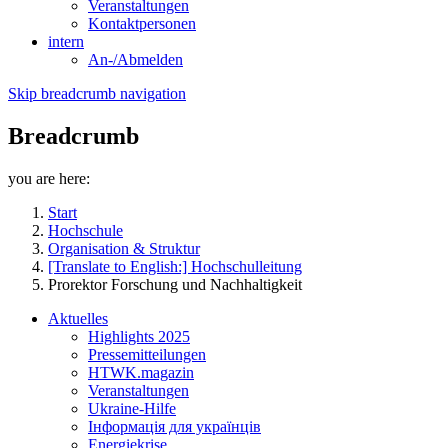
Veranstaltungen
Kontaktpersonen
intern
An-/Abmelden
Skip breadcrumb navigation
Breadcrumb
you are here:
Start
Hochschule
Organisation & Struktur
[Translate to English:] Hochschulleitung
Prorektor Forschung und Nachhaltigkeit
Aktuelles
Highlights 2025
Pressemitteilungen
HTWK.magazin
Veranstaltungen
Ukraine-Hilfe
Інформація для українців
Energiekrise