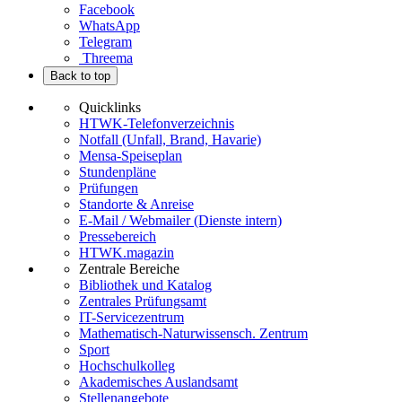
Facebook
WhatsApp
Telegram
Threema
Back to top
Quicklinks
HTWK-Telefonverzeichnis
Notfall (Unfall, Brand, Havarie)
Mensa-Speiseplan
Stundenpläne
Prüfungen
Standorte & Anreise
E-Mail / Webmailer (Dienste intern)
Pressebereich
HTWK.magazin
Zentrale Bereiche
Bibliothek und Katalog
Zentrales Prüfungsamt
IT-Servicezentrum
Mathematisch-Naturwissensch. Zentrum
Sport
Hochschulkolleg
Akademisches Auslandsamt
Stellenangebote