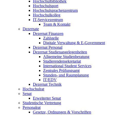
Hochschulbibliothek
Hochschulsport
Hochschulsprachenzentrum
Hochschulkolleg
IT-Servicezentrum
Team & Kontakt
Dezernate
Dezernat Finanzen
Zahlstelle
Digitale Verwaltung & E-Government
Dezernat Personal
Dezernat Studienangelegenheiten
Allgemeine Studienberatung
Studierendensekretariat
International Student Services
Zentrales Prüfungsamt
Stunden- und Raumplanung
IT/EDV
Dezernat Technik
Hochschulrat
Senat
Erweiterter Senat
Studentische Vertretung
Personalrat
Gesetze, Ordnungen & Vorschriften