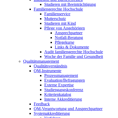
Studieren mit Beeinträchtigung
Familiengerechte Hochschule
Familienservice
Mutterschutz
Studieren mit Kind
Pflege von Angehörigen
Ansprechpartner
Notfall-Beratung
Pflegekurse
Links & Dokumente
Audit familiengerechte Hochschule
Woche der Familie und Gesundheit
Qualitätsmanagement
Qualitätsverständnis
QM-Instrumente
Prozessmanagement
Evaluation/Befragungen
Externe Expertise
Studiengangskonferenz
Kriterienkatalog
Interne Akkreditierung
Feedback
QM-Verantwortung und Ansprechpartner
Systemakkreditierung