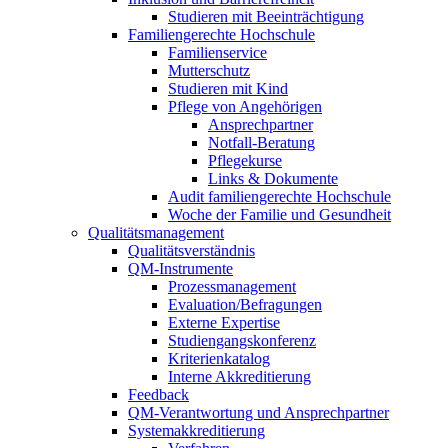
Studieren mit Beeinträchtigung
Familiengerechte Hochschule
Familienservice
Mutterschutz
Studieren mit Kind
Pflege von Angehörigen
Ansprechpartner
Notfall-Beratung
Pflegekurse
Links & Dokumente
Audit familiengerechte Hochschule
Woche der Familie und Gesundheit
Qualitätsmanagement
Qualitätsverständnis
QM-Instrumente
Prozessmanagement
Evaluation/Befragungen
Externe Expertise
Studiengangskonferenz
Kriterienkatalog
Interne Akkreditierung
Feedback
QM-Verantwortung und Ansprechpartner
Systemakkreditierung