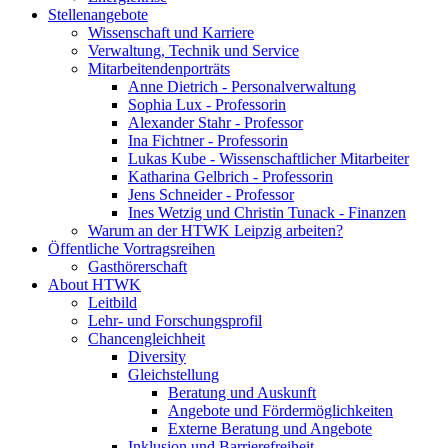
Stellenangebote
Wissenschaft und Karriere
Verwaltung, Technik und Service
Mitarbeitendenporträts
Anne Dietrich - Personalverwaltung
Sophia Lux - Professorin
Alexander Stahr - Professor
Ina Fichtner - Professorin
Lukas Kube - Wissenschaftlicher Mitarbeiter
Katharina Gelbrich - Professorin
Jens Schneider - Professor
Ines Wetzig und Christin Tunack - Finanzen
Warum an der HTWK Leipzig arbeiten?
Öffentliche Vortragsreihen
Gasthörerschaft
About HTWK
Leitbild
Lehr- und Forschungsprofil
Chancengleichheit
Diversity
Gleichstellung
Beratung und Auskunft
Angebote und Fördermöglichkeiten
Externe Beratung und Angebote
Inklusion und Barrierefreiheit