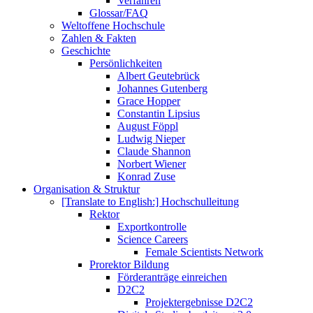
Verfahren
Glossar/FAQ
Weltoffene Hochschule
Zahlen & Fakten
Geschichte
Persönlichkeiten
Albert Geutebrück
Johannes Gutenberg
Grace Hopper
Constantin Lipsius
August Föppl
Ludwig Nieper
Claude Shannon
Norbert Wiener
Konrad Zuse
Organisation & Struktur
[Translate to English:] Hochschulleitung
Rektor
Exportkontrolle
Science Careers
Female Scientists Network
Prorektor Bildung
Förderanträge einreichen
D2C2
Projektergebnisse D2C2