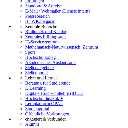
Prüfungen
Standorte & Anreise
E-Mail / Webmailer (Dienste intern)
Pressebereich
HTWK.magazin
Zentrale Bereiche
Bibliothek und Katalog
Zentrales Prüfungsamt
IT-Servicezentrum
Mathematisch-Naturwissensch. Zentrum
Sport
Hochschulkolleg
Akademisches Auslandsamt
Stellenangebote
Stellenportal
Lehre und Lernen
Beratung für Studierende
E-Learning
Digitale Hochschullehre (IDLL)
Hochschuldidaktik +
Lernplattform OPAL
Studienportal
Öffentliche Vorlesungen
engagiert & verbunden
Alumni