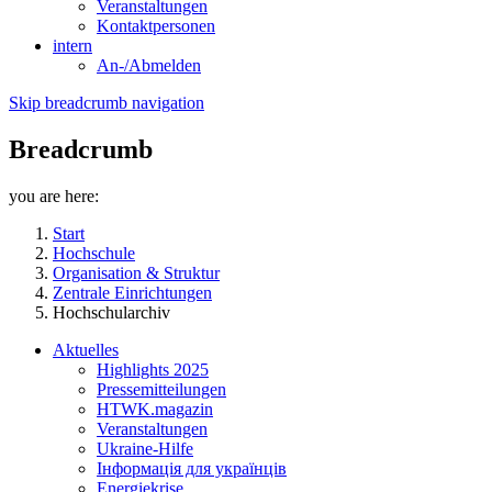
Veranstaltungen
Kontaktpersonen
intern
An-/Abmelden
Skip breadcrumb navigation
Breadcrumb
you are here:
Start
Hochschule
Organisation & Struktur
Zentrale Einrichtungen
Hochschularchiv
Aktuelles
Highlights 2025
Pressemitteilungen
HTWK.magazin
Veranstaltungen
Ukraine-Hilfe
Інформація для українців
Energiekrise