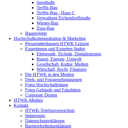
Sporthalle
Trefftz-Bau
Trefftz-Bau - Haus C
Verwaltung Eichendorffstraße
Wiener-Bau
Zuse-Bau
Bauprojekte
Hochschulkommunikation & Marketing
Pressemitteilungen HTWK Leipzig
Expertinnen und Experten finden
Elektronik, Technik, Digitalisierung
Bauen, Energie, Umwelt
Gesellschaft, Kultur, Medien
Wirtschaft, Recht, Finanzen
Die HTWK in den Medien
Dreh- und Fotogenehmigungen
Fotos Hochschulleitung
Fotos Gebäude und Fakultäten
Corporate Design
HTWK-Medien
Kontakt
HTWK-Telefonverzeichnis
Impressum
Datenschutzerklärung
Barrierefreiheitserklärung