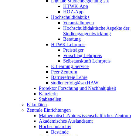
Digitale Studienbegleitung 2.0
HTWK-App
HOZ-App
Hochschuldidaktik+
Veranstaltungen
Hochschuldidaktische Aspekte der
Studiengangentwicklung
Beratung
HTWK Lehrpreis
Preisträger
Vorschlag Lehrpreis
Selbstauskunft Lehrpreis
E-Learning-Service
Peer Zentrum
Barrierefreie Lehre
studienerfolg@saxHAW
Prorektor Forschung und Nachhaltigkeit
Kanzlerin
Stabsstellen
Fakultäten
Zentrale Einrichtungen
Mathematisch-Naturwissenschaftliches Zentrum
Akademisches Auslandsamt
Hochschularchiv
Bestände