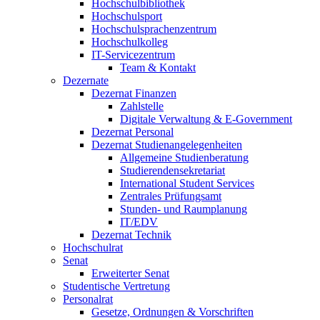
Hochschulbibliothek
Hochschulsport
Hochschulsprachenzentrum
Hochschulkolleg
IT-Servicezentrum
Team & Kontakt
Dezernate
Dezernat Finanzen
Zahlstelle
Digitale Verwaltung & E-Government
Dezernat Personal
Dezernat Studienangelegenheiten
Allgemeine Studienberatung
Studierendensekretariat
International Student Services
Zentrales Prüfungsamt
Stunden- und Raumplanung
IT/EDV
Dezernat Technik
Hochschulrat
Senat
Erweiterter Senat
Studentische Vertretung
Personalrat
Gesetze, Ordnungen & Vorschriften