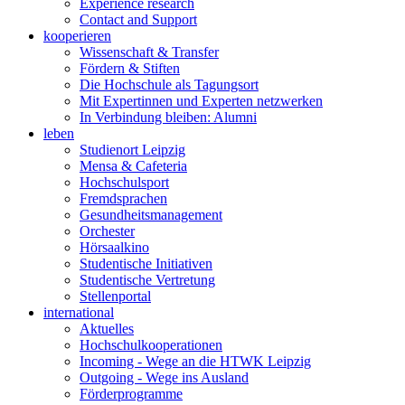
Experience research
Contact and Support
kooperieren
Wissenschaft & Transfer
Fördern & Stiften
Die Hochschule als Tagungsort
Mit Expertinnen und Experten netzwerken
In Verbindung bleiben: Alumni
leben
Studienort Leipzig
Mensa & Cafeteria
Hochschulsport
Fremdsprachen
Gesundheitsmanagement
Orchester
Hörsaalkino
Studentische Initiativen
Studentische Vertretung
Stellenportal
international
Aktuelles
Hochschulkooperationen
Incoming - Wege an die HTWK Leipzig
Outgoing - Wege ins Ausland
Förderprogramme