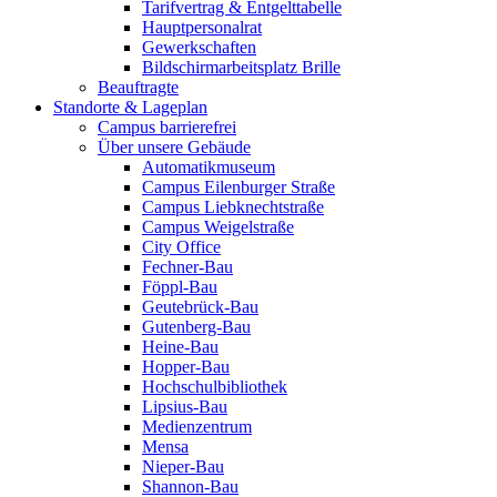
Tarifvertrag & Entgelttabelle
Hauptpersonalrat
Gewerkschaften
Bildschirmarbeitsplatz Brille
Beauftragte
Standorte & Lageplan
Campus barrierefrei
Über unsere Gebäude
Automatikmuseum
Campus Eilenburger Straße
Campus Liebknechtstraße
Campus Weigelstraße
City Office
Fechner-Bau
Föppl-Bau
Geutebrück-Bau
Gutenberg-Bau
Heine-Bau
Hopper-Bau
Hochschulbibliothek
Lipsius-Bau
Medienzentrum
Mensa
Nieper-Bau
Shannon-Bau