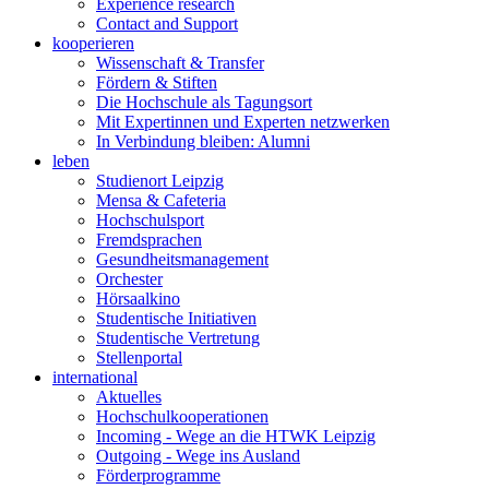
Experience research
Contact and Support
kooperieren
Wissenschaft & Transfer
Fördern & Stiften
Die Hochschule als Tagungsort
Mit Expertinnen und Experten netzwerken
In Verbindung bleiben: Alumni
leben
Studienort Leipzig
Mensa & Cafeteria
Hochschulsport
Fremdsprachen
Gesundheitsmanagement
Orchester
Hörsaalkino
Studentische Initiativen
Studentische Vertretung
Stellenportal
international
Aktuelles
Hochschulkooperationen
Incoming - Wege an die HTWK Leipzig
Outgoing - Wege ins Ausland
Förderprogramme