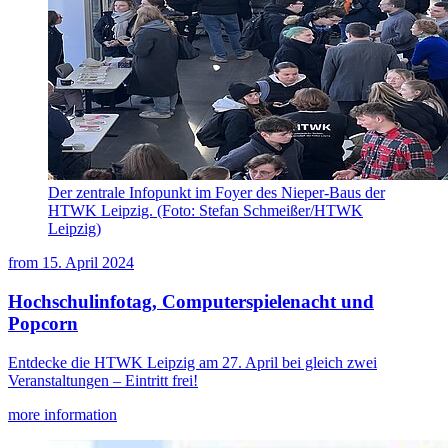
Der zentrale Infopunkt im Foyer des Nieper-Baus der
HTWK Leipzig. (Foto: Stefan Schmeißer/HTWK
Leipzig)
from
15. April 2024
Hochschulinfotag, Computerspielenacht und
Popcorn
Entdecke die HTWK Leipzig am 27. April bei gleich zwei
Veranstaltungen – Eintritt frei!
more information