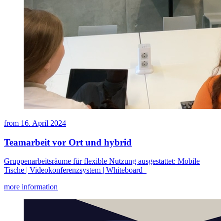
from
16. April 2024
Teamarbeit vor Ort und hybrid
Gruppenarbeitsräume für flexible Nutzung ausgestattet: Mobile
Tische | Videokonferenzsystem | Whiteboard
more information