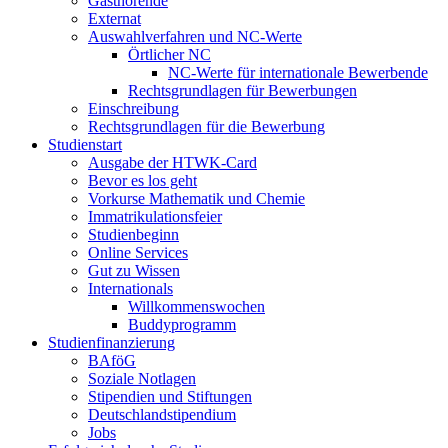
Gasthörende
Externat
Auswahlverfahren und NC-Werte
Örtlicher NC
NC-Werte für internationale Bewerbende
Rechtsgrundlagen für Bewerbungen
Einschreibung
Rechtsgrundlagen für die Bewerbung
Studienstart
Ausgabe der HTWK-Card
Bevor es los geht
Vorkurse Mathematik und Chemie
Immatrikulationsfeier
Studienbeginn
Online Services
Gut zu Wissen
Internationals
Willkommenswochen
Buddyprogramm
Studienfinanzierung
BAföG
Soziale Notlagen
Stipendien und Stiftungen
Deutschlandstipendium
Jobs