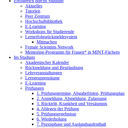
Erfolgreich durchs Studium
Aktuelles
Tutorien
Peer Zentrum
Hochschulbibliothek
E-Learning
Workshops für Studierende
Lernerfolgsrückmeldesystem
Mitmachen
Female Scientists Network
Mentoring-Programm für Frauen* in MINT-Fächern
Im Studium
Akademischer Kalender
Rückmeldung und Beurlaubung
Lehrveranstaltungen
Lerngruppenräume
E-Learning
Prüfungen
1. Prüfungstermine, Abgabefristen, Prüfungsplan
2. Anmeldung, Abmeldung, Zulassung
3. Rücktritt, Krankheit und Versäumnis
4. Ablegen der Prüfung
5. Prüfungsergebnisse
6. Wiederholung
7. Praxisphase und Auslandsaufenthalt