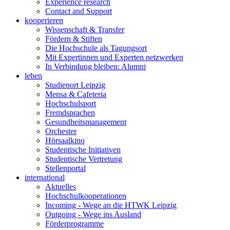
Experience research
Contact and Support
kooperieren
Wissenschaft & Transfer
Fördern & Stiften
Die Hochschule als Tagungsort
Mit Expertinnen und Experten netzwerken
In Verbindung bleiben: Alumni
leben
Studienort Leipzig
Mensa & Cafeteria
Hochschulsport
Fremdsprachen
Gesundheitsmanagement
Orchester
Hörsaalkino
Studentische Initiativen
Studentische Vertretung
Stellenportal
international
Aktuelles
Hochschulkooperationen
Incoming - Wege an die HTWK Leipzig
Outgoing - Wege ins Ausland
Förderprogramme