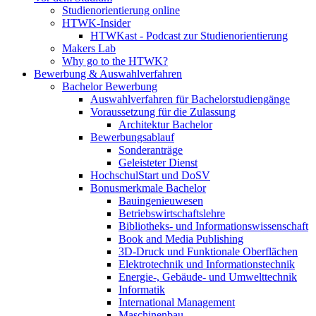
Studienorientierung online
HTWK-Insider
HTWKast - Podcast zur Studienorientierung
Makers Lab
Why go to the HTWK?
Bewerbung & Auswahlverfahren
Bachelor Bewerbung
Auswahlverfahren für Bachelorstudiengänge
Voraussetzung für die Zulassung
Architektur Bachelor
Bewerbungsablauf
Sonderanträge
Geleisteter Dienst
HochschulStart und DoSV
Bonusmerkmale Bachelor
Bauingenieuwesen
Betriebswirtschaftslehre
Bibliotheks- und Informationswissenschaft
Book and Media Publishing
3D-Druck und Funktionale Oberflächen
Elektrotechnik und Informationstechnik
Energie-, Gebäude- und Umwelttechnik
Informatik
International Management
Maschinenbau