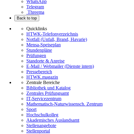
WhatsApp
Telegram
Threema
Back to top
Quicklinks
HTWK-Telefonverzeichnis
Notfall (Unfall, Brand, Havarie)
Mensa-Speiseplan
Stundenpläne
Prüfungen
Standorte & Anreise
E-Mail / Webmailer (Dienste intern)
Pressebereich
HTWK.magazin
Zentrale Bereiche
Bibliothek und Katalog
Zentrales Prüfungsamt
IT-Servicezentrum
Mathematisch-Naturwissensch. Zentrum
Sport
Hochschulkolleg
Akademisches Auslandsamt
Stellenangebote
Stellenportal