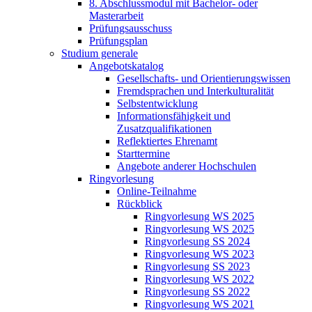
8. Abschlussmodul mit Bachelor- oder
Masterarbeit
Prüfungsausschuss
Prüfungsplan
Studium generale
Angebotskatalog
Gesellschafts- und Orientierungswissen
Fremdsprachen und Interkulturalität
Selbstentwicklung
Informationsfähigkeit und
Zusatzqualifikationen
Reflektiertes Ehrenamt
Starttermine
Angebote anderer Hochschulen
Ringvorlesung
Online-Teilnahme
Rückblick
Ringvorlesung WS 2025
Ringvorlesung WS 2025
Ringvorlesung SS 2024
Ringvorlesung WS 2023
Ringvorlesung SS 2023
Ringvorlesung WS 2022
Ringvorlesung SS 2022
Ringvorlesung WS 2021