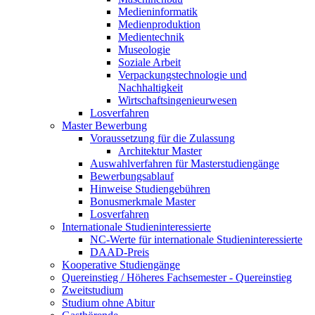
Medieninformatik
Medienproduktion
Medientechnik
Museologie
Soziale Arbeit
Verpackungstechnologie und
Nachhaltigkeit
Wirtschaftsingenieurwesen
Losverfahren
Master Bewerbung
Voraussetzung für die Zulassung
Architektur Master
Auswahlverfahren für Masterstudiengänge
Bewerbungsablauf
Hinweise Studiengebühren
Bonusmerkmale Master
Losverfahren
Internationale Studieninteressierte
NC-Werte für internationale Studieninteressierte
DAAD-Preis
Kooperative Studiengänge
Quereinstieg / Höheres Fachsemester - Quereinstieg
Zweitstudium
Studium ohne Abitur