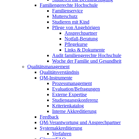
Familiengerechte Hochschule
Familienservice
Mutterschutz
Studieren mit Kind
Pflege von Angehörigen
Ansprechpartner
Notfall-Beratung
Pflegekurse
Links & Dokumente
Audit familiengerechte Hochschule
Woche der Familie und Gesundheit
Qualitätsmanagement
Qualitätsverständnis
QM-Instrumente
Prozessmanagement
Evaluation/Befragungen
Externe Expertise
Studiengangskonferenz
Kriterienkatalog
Interne Akkreditierung
Feedback
QM-Verantwortung und Ansprechpartner
Systemakkreditierung
Verfahren