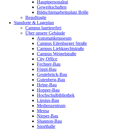
Hauptpersonalrat
Gewerkschaften
Bildschirmarbeitsplatz Brille
Beauftragte
Standorte & Lageplan
Campus barrierefrei
Über unsere Gebäude
Automatikmuseum
Campus Eilenburger Straße
Campus Liebknechtstraße
Campus Weigelstraße
City Office
Fechner-Bau
Föppl-Bau
Geutebrück-Bau
Gutenberg-Bau
Heine-Bau
Hopper-Bau
Hochschulbibliothek
Lipsius-Bau
Medienzentrum
Mensa
Nieper-Bau
Shannon-Bau
Sporthalle