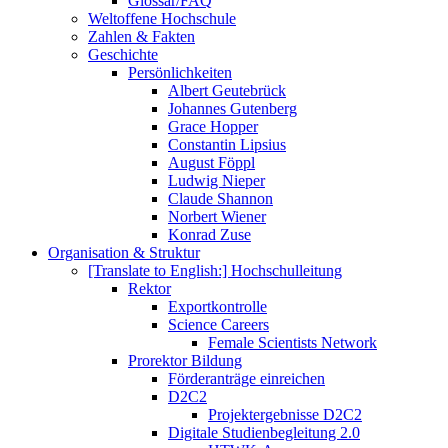
Glossar/FAQ
Weltoffene Hochschule
Zahlen & Fakten
Geschichte
Persönlichkeiten
Albert Geutebrück
Johannes Gutenberg
Grace Hopper
Constantin Lipsius
August Föppl
Ludwig Nieper
Claude Shannon
Norbert Wiener
Konrad Zuse
Organisation & Struktur
[Translate to English:] Hochschulleitung
Rektor
Exportkontrolle
Science Careers
Female Scientists Network
Prorektor Bildung
Förderanträge einreichen
D2C2
Projektergebnisse D2C2
Digitale Studienbegleitung 2.0