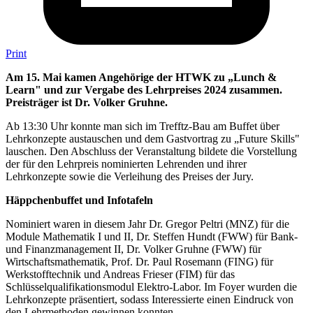
Print
Am 15. Mai kamen Angehörige der HTWK zu „Lunch &
Learn" und zur Vergabe des Lehrpreises 2024 zusammen.
Preisträger ist Dr. Volker Gruhne.
Ab 13:30 Uhr konnte man sich im Trefftz-Bau am Buffet über
Lehrkonzepte austauschen und dem Gastvortrag zu „Future Skills"
lauschen. Den Abschluss der Veranstaltung bildete die Vorstellung
der für den Lehrpreis nominierten Lehrenden und ihrer
Lehrkonzepte sowie die Verleihung des Preises der Jury.
Häppchenbuffet und Infotafeln
Nominiert waren in diesem Jahr Dr. Gregor Peltri (MNZ) für die
Module Mathematik I und II, Dr. Steffen Hundt (FWW) für Bank-
und Finanzmanagement II, Dr. Volker Gruhne (FWW) für
Wirtschaftsmathematik, Prof. Dr. Paul Rosemann (FING) für
Werkstofftechnik und Andreas Frieser (FIM) für das
Schlüsselqualifikationsmodul Elektro-Labor. Im Foyer wurden die
Lehrkonzepte präsentiert, sodass Interessierte einen Eindruck von
den Lehrmethoden gewinnen konnten.