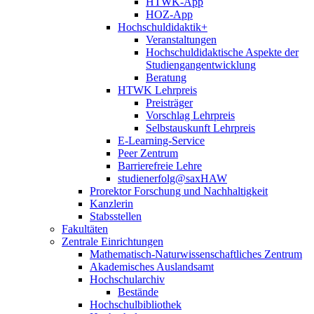
HTWK-App
HOZ-App
Hochschuldidaktik+
Veranstaltungen
Hochschuldidaktische Aspekte der
Studiengangentwicklung
Beratung
HTWK Lehrpreis
Preisträger
Vorschlag Lehrpreis
Selbstauskunft Lehrpreis
E-Learning-Service
Peer Zentrum
Barrierefreie Lehre
studienerfolg@saxHAW
Prorektor Forschung und Nachhaltigkeit
Kanzlerin
Stabsstellen
Fakultäten
Zentrale Einrichtungen
Mathematisch-Naturwissenschaftliches Zentrum
Akademisches Auslandsamt
Hochschularchiv
Bestände
Hochschulbibliothek