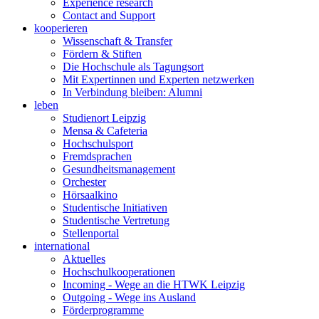
Experience research
Contact and Support
kooperieren
Wissenschaft & Transfer
Fördern & Stiften
Die Hochschule als Tagungsort
Mit Expertinnen und Experten netzwerken
In Verbindung bleiben: Alumni
leben
Studienort Leipzig
Mensa & Cafeteria
Hochschulsport
Fremdsprachen
Gesundheitsmanagement
Orchester
Hörsaalkino
Studentische Initiativen
Studentische Vertretung
Stellenportal
international
Aktuelles
Hochschulkooperationen
Incoming - Wege an die HTWK Leipzig
Outgoing - Wege ins Ausland
Förderprogramme