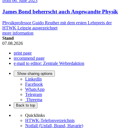
from
06. June 2023
James Bond beherrscht auch Angewandte Physik
Physikprofessor Guido Reuther mit dem ersten Lehrpreis der
HTWK Leipzig ausgezeichnet
more information
Stand
07.08.2026
print page
recommend page
e-mail to editor: Zentrale Webredaktion
Show sharing options
LinkedIn
Facebook
WhatsApp
Telegram
Threema
Back to top
Quicklinks
HTWK-Telefonverzeichnis
Notfall (Unfall, Brand, Havarie)