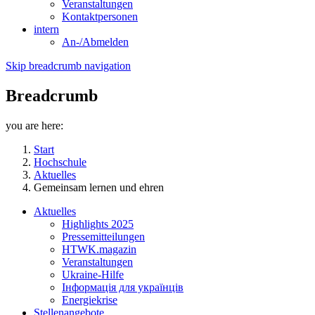
Veranstaltungen
Kontaktpersonen
intern
An-/Abmelden
Skip breadcrumb navigation
Breadcrumb
you are here:
Start
Hochschule
Aktuelles
Gemeinsam lernen und ehren
Aktuelles
Highlights 2025
Pressemitteilungen
HTWK.magazin
Veranstaltungen
Ukraine-Hilfe
Інформація для українців
Energiekrise
Stellenangebote