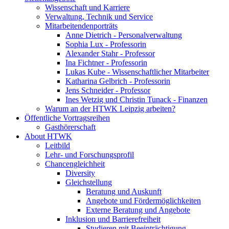
Wissenschaft und Karriere
Verwaltung, Technik und Service
Mitarbeitendenporträts
Anne Dietrich - Personalverwaltung
Sophia Lux - Professorin
Alexander Stahr - Professor
Ina Fichtner - Professorin
Lukas Kube - Wissenschaftlicher Mitarbeiter
Katharina Gelbrich - Professorin
Jens Schneider - Professor
Ines Wetzig und Christin Tunack - Finanzen
Warum an der HTWK Leipzig arbeiten?
Öffentliche Vortragsreihen
Gasthörerschaft
About HTWK
Leitbild
Lehr- und Forschungsprofil
Chancengleichheit
Diversity
Gleichstellung
Beratung und Auskunft
Angebote und Fördermöglichkeiten
Externe Beratung und Angebote
Inklusion und Barrierefreiheit
Studieren mit Beeinträchtigung