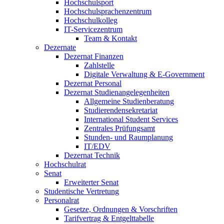
Hochschulsport
Hochschulsprachenzentrum
Hochschulkolleg
IT-Servicezentrum
Team & Kontakt
Dezernate
Dezernat Finanzen
Zahlstelle
Digitale Verwaltung & E-Government
Dezernat Personal
Dezernat Studienangelegenheiten
Allgemeine Studienberatung
Studierendensekretariat
International Student Services
Zentrales Prüfungsamt
Stunden- und Raumplanung
IT/EDV
Dezernat Technik
Hochschulrat
Senat
Erweiterter Senat
Studentische Vertretung
Personalrat
Gesetze, Ordnungen & Vorschriften
Tarifvertrag & Entgelttabelle