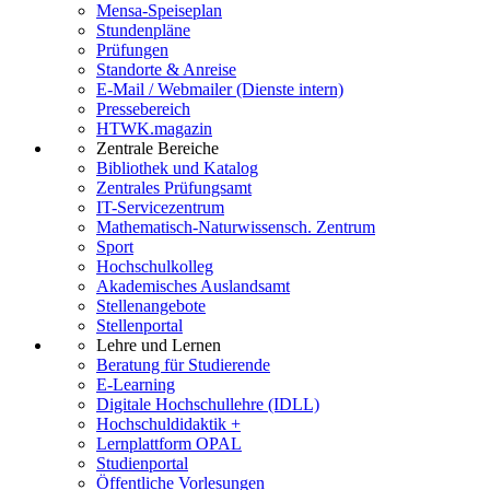
Mensa-Speiseplan
Stundenpläne
Prüfungen
Standorte & Anreise
E-Mail / Webmailer (Dienste intern)
Pressebereich
HTWK.magazin
Zentrale Bereiche
Bibliothek und Katalog
Zentrales Prüfungsamt
IT-Servicezentrum
Mathematisch-Naturwissensch. Zentrum
Sport
Hochschulkolleg
Akademisches Auslandsamt
Stellenangebote
Stellenportal
Lehre und Lernen
Beratung für Studierende
E-Learning
Digitale Hochschullehre (IDLL)
Hochschuldidaktik +
Lernplattform OPAL
Studienportal
Öffentliche Vorlesungen