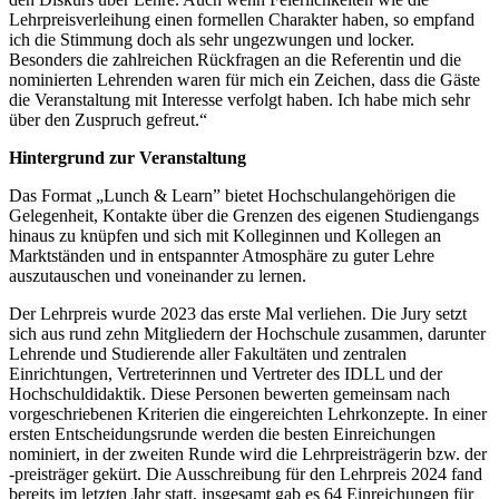
Lehrpreisverleihung einen formellen Charakter haben, so empfand
ich die Stimmung doch als sehr ungezwungen und locker.
Besonders die zahlreichen Rückfragen an die Referentin und die
nominierten Lehrenden waren für mich ein Zeichen, dass die Gäste
die Veranstaltung mit Interesse verfolgt haben. Ich habe mich sehr
über den Zuspruch gefreut.“
Hintergrund zur Veranstaltung
Das Format „Lunch & Learn” bietet Hochschulangehörigen die
Gelegenheit, Kontakte über die Grenzen des eigenen Studiengangs
hinaus zu knüpfen und sich mit Kolleginnen und Kollegen an
Marktständen und in entspannter Atmosphäre zu guter Lehre
auszutauschen und voneinander zu lernen.
Der Lehrpreis wurde 2023 das erste Mal verliehen. Die Jury setzt
sich aus rund zehn Mitgliedern der Hochschule zusammen, darunter
Lehrende und Studierende aller Fakultäten und zentralen
Einrichtungen, Vertreterinnen und Vertreter des IDLL und der
Hochschuldidaktik. Diese Personen bewerten gemeinsam nach
vorgeschriebenen Kriterien die eingereichten Lehrkonzepte. In einer
ersten Entscheidungsrunde werden die besten Einreichungen
nominiert, in der zweiten Runde wird die Lehrpreisträgerin bzw. der
-preisträger gekürt. Die Ausschreibung für den Lehrpreis 2024 fand
bereits im letzten Jahr statt, insgesamt gab es 64 Einreichungen für