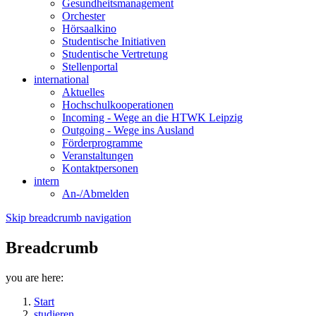
Gesundheitsmanagement
Orchester
Hörsaalkino
Studentische Initiativen
Studentische Vertretung
Stellenportal
international
Aktuelles
Hochschulkooperationen
Incoming - Wege an die HTWK Leipzig
Outgoing - Wege ins Ausland
Förderprogramme
Veranstaltungen
Kontaktpersonen
intern
An-/Abmelden
Skip breadcrumb navigation
Breadcrumb
you are here:
Start
studieren