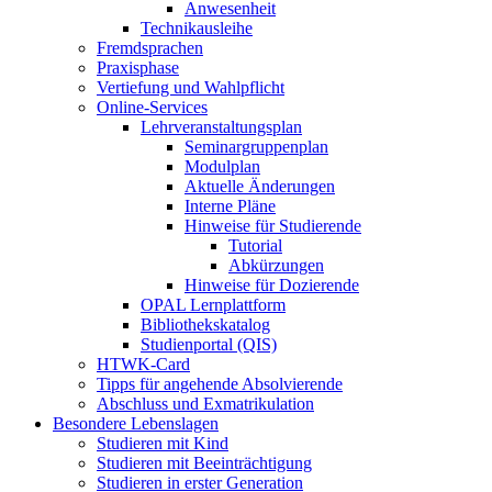
Anwesenheit
Technikausleihe
Fremdsprachen
Praxisphase
Vertiefung und Wahlpflicht
Online-Services
Lehrveranstaltungsplan
Seminargruppenplan
Modulplan
Aktuelle Änderungen
Interne Pläne
Hinweise für Studierende
Tutorial
Abkürzungen
Hinweise für Dozierende
OPAL Lernplattform
Bibliothekskatalog
Studienportal (QIS)
HTWK-Card
Tipps für angehende Absolvierende
Abschluss und Exmatrikulation
Besondere Lebenslagen
Studieren mit Kind
Studieren mit Beeinträchtigung
Studieren in erster Generation