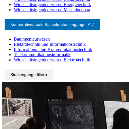
Wirtschaftsingenieurwesen Energietechnik
Wirtschaftsingenieurwesen Maschinenbau
Kooperative/duale Bachelorstudiengänge, A-Z
Bauingenieurwesen
Elektrotechnik und Informationstechnik
Informations- und Kommunikationstechnik
Telekommunikationsinformatik
Wirtschaftsingenieurwesen Elektrotechnik
Studiengänge filtern