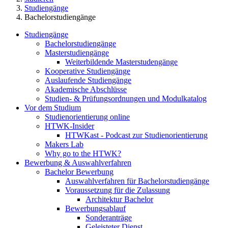
Studiengänge
Bachelorstudiengänge
Studiengänge
Bachelorstudiengänge
Masterstudiengänge
Weiterbildende Masterstudengänge
Kooperative Studiengänge
Auslaufende Studiengänge
Akademische Abschlüsse
Studien- & Prüfungsordnungen und Modulkatalog
Vor dem Studium
Studienorientierung online
HTWK-Insider
HTWKast - Podcast zur Studienorientierung
Makers Lab
Why go to the HTWK?
Bewerbung & Auswahlverfahren
Bachelor Bewerbung
Auswahlverfahren für Bachelorstudiengänge
Voraussetzung für die Zulassung
Architektur Bachelor
Bewerbungsablauf
Sonderanträge
Geleisteter Dienst