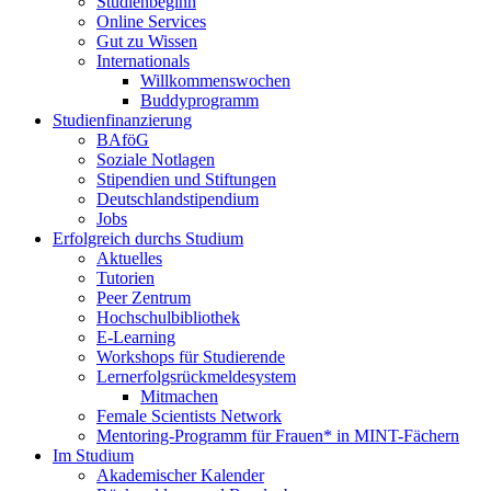
Studienbeginn
Online Services
Gut zu Wissen
Internationals
Willkommenswochen
Buddyprogramm
Studienfinanzierung
BAföG
Soziale Notlagen
Stipendien und Stiftungen
Deutschlandstipendium
Jobs
Erfolgreich durchs Studium
Aktuelles
Tutorien
Peer Zentrum
Hochschulbibliothek
E-Learning
Workshops für Studierende
Lernerfolgsrückmeldesystem
Mitmachen
Female Scientists Network
Mentoring-Programm für Frauen* in MINT-Fächern
Im Studium
Akademischer Kalender