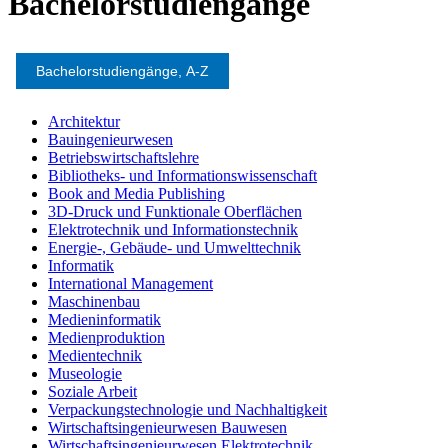
Bachelorstudiengänge
Bachelorstudiengänge, A-Z
Architektur
Bauingenieurwesen
Betriebswirtschaftslehre
Bibliotheks- und Informationswissenschaft
Book and Media Publishing
3D-Druck und Funktionale Oberflächen
Elektrotechnik und Informationstechnik
Energie-, Gebäude- und Umwelttechnik
Informatik
International Management
Maschinenbau
Medieninformatik
Medienproduktion
Medientechnik
Museologie
Soziale Arbeit
Verpackungstechnologie und Nachhaltigkeit
Wirtschaftsingenieurwesen Bauwesen
Wirtschaftsingenieurwesen Elektrotechnik