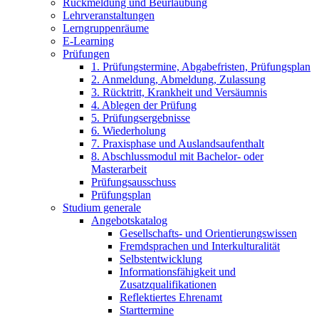
Rückmeldung und Beurlaubung
Lehrveranstaltungen
Lerngruppenräume
E-Learning
Prüfungen
1. Prüfungstermine, Abgabefristen, Prüfungsplan
2. Anmeldung, Abmeldung, Zulassung
3. Rücktritt, Krankheit und Versäumnis
4. Ablegen der Prüfung
5. Prüfungsergebnisse
6. Wiederholung
7. Praxisphase und Auslandsaufenthalt
8. Abschlussmodul mit Bachelor- oder
Masterarbeit
Prüfungsausschuss
Prüfungsplan
Studium generale
Angebotskatalog
Gesellschafts- und Orientierungswissen
Fremdsprachen und Interkulturalität
Selbstentwicklung
Informationsfähigkeit und
Zusatzqualifikationen
Reflektiertes Ehrenamt
Starttermine