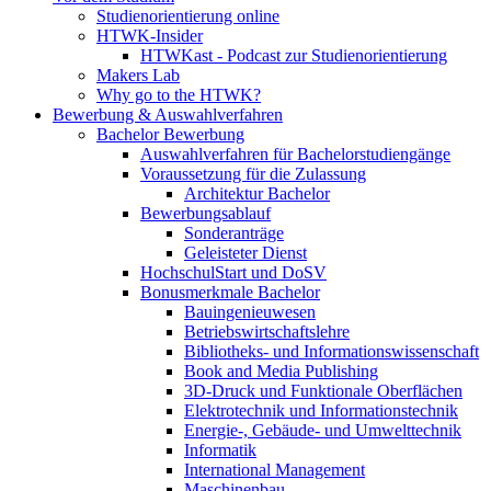
Studienorientierung online
HTWK-Insider
HTWKast - Podcast zur Studienorientierung
Makers Lab
Why go to the HTWK?
Bewerbung & Auswahlverfahren
Bachelor Bewerbung
Auswahlverfahren für Bachelorstudiengänge
Voraussetzung für die Zulassung
Architektur Bachelor
Bewerbungsablauf
Sonderanträge
Geleisteter Dienst
HochschulStart und DoSV
Bonusmerkmale Bachelor
Bauingenieuwesen
Betriebswirtschaftslehre
Bibliotheks- und Informationswissenschaft
Book and Media Publishing
3D-Druck und Funktionale Oberflächen
Elektrotechnik und Informationstechnik
Energie-, Gebäude- und Umwelttechnik
Informatik
International Management
Maschinenbau