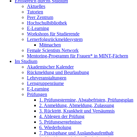
Erfolgreich durchs Studium
Aktuelles
Tutorien
Peer Zentrum
Hochschulbibliothek
E-Learning
Workshops für Studierende
Lernerfolgsrückmeldesystem
Mitmachen
Female Scientists Network
Mentoring-Programm für Frauen* in MINT-Fächern
Im Studium
Akademischer Kalender
Rückmeldung und Beurlaubung
Lehrveranstaltungen
Lerngruppenräume
E-Learning
Prüfungen
1. Prüfungstermine, Abgabefristen, Prüfungsplan
2. Anmeldung, Abmeldung, Zulassung
3. Rücktritt, Krankheit und Versäumnis
4. Ablegen der Prüfung
5. Prüfungsergebnisse
6. Wiederholung
7. Praxisphase und Auslandsaufenthalt