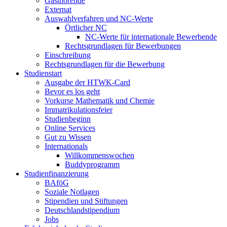
Gasthörende
Externat
Auswahlverfahren und NC-Werte
Örtlicher NC
NC-Werte für internationale Bewerbende
Rechtsgrundlagen für Bewerbungen
Einschreibung
Rechtsgrundlagen für die Bewerbung
Studienstart
Ausgabe der HTWK-Card
Bevor es los geht
Vorkurse Mathematik und Chemie
Immatrikulationsfeier
Studienbeginn
Online Services
Gut zu Wissen
Internationals
Willkommenswochen
Buddyprogramm
Studienfinanzierung
BAföG
Soziale Notlagen
Stipendien und Stiftungen
Deutschlandstipendium
Jobs