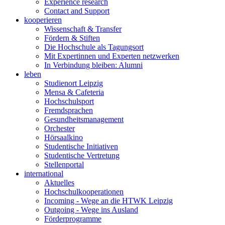
Experience research
Contact and Support
kooperieren
Wissenschaft & Transfer
Fördern & Stiften
Die Hochschule als Tagungsort
Mit Expertinnen und Experten netzwerken
In Verbindung bleiben: Alumni
leben
Studienort Leipzig
Mensa & Cafeteria
Hochschulsport
Fremdsprachen
Gesundheitsmanagement
Orchester
Hörsaalkino
Studentische Initiativen
Studentische Vertretung
Stellenportal
international
Aktuelles
Hochschulkooperationen
Incoming - Wege an die HTWK Leipzig
Outgoing - Wege ins Ausland
Förderprogramme