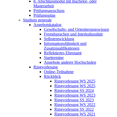
8. Abschlussmodul mit Bachelor- oder
Masterarbeit
Prüfungsausschuss
Prüfungsplan
Studium generale
Angebotskatalog
Gesellschafts- und Orientierungswissen
Fremdsprachen und Interkulturalität
Selbstentwicklung
Informationsfähigkeit und
Zusatzqualifikationen
Reflektiertes Ehrenamt
Starttermine
Angebote anderer Hochschulen
Ringvorlesung
Online-Teilnahme
Rückblick
Ringvorlesung WS 2025
Ringvorlesung WS 2025
Ringvorlesung SS 2024
Ringvorlesung WS 2023
Ringvorlesung SS 2023
Ringvorlesung WS 2022
Ringvorlesung SS 2022
Ringvorlesung WS 2021