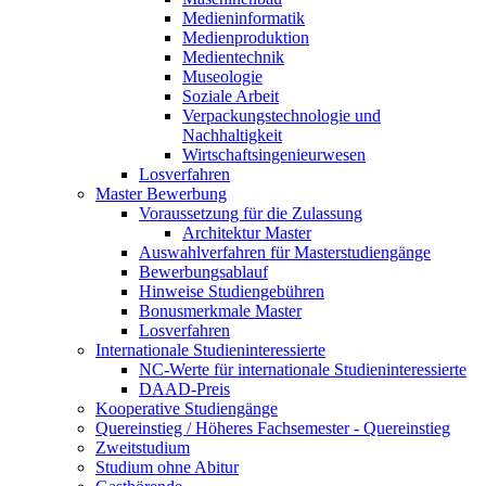
Medieninformatik
Medienproduktion
Medientechnik
Museologie
Soziale Arbeit
Verpackungstechnologie und
Nachhaltigkeit
Wirtschaftsingenieurwesen
Losverfahren
Master Bewerbung
Voraussetzung für die Zulassung
Architektur Master
Auswahlverfahren für Masterstudiengänge
Bewerbungsablauf
Hinweise Studiengebühren
Bonusmerkmale Master
Losverfahren
Internationale Studieninteressierte
NC-Werte für internationale Studieninteressierte
DAAD-Preis
Kooperative Studiengänge
Quereinstieg / Höheres Fachsemester - Quereinstieg
Zweitstudium
Studium ohne Abitur