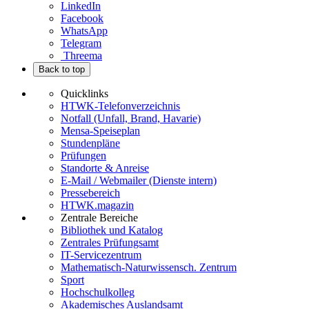
LinkedIn
Facebook
WhatsApp
Telegram
Threema
Back to top
Quicklinks
HTWK-Telefonverzeichnis
Notfall (Unfall, Brand, Havarie)
Mensa-Speiseplan
Stundenpläne
Prüfungen
Standorte & Anreise
E-Mail / Webmailer (Dienste intern)
Pressebereich
HTWK.magazin
Zentrale Bereiche
Bibliothek und Katalog
Zentrales Prüfungsamt
IT-Servicezentrum
Mathematisch-Naturwissensch. Zentrum
Sport
Hochschulkolleg
Akademisches Auslandsamt