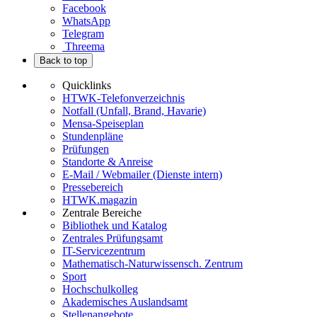
Facebook
WhatsApp
Telegram
Threema
Back to top
Quicklinks
HTWK-Telefonverzeichnis
Notfall (Unfall, Brand, Havarie)
Mensa-Speiseplan
Stundenpläne
Prüfungen
Standorte & Anreise
E-Mail / Webmailer (Dienste intern)
Pressebereich
HTWK.magazin
Zentrale Bereiche
Bibliothek und Katalog
Zentrales Prüfungsamt
IT-Servicezentrum
Mathematisch-Naturwissensch. Zentrum
Sport
Hochschulkolleg
Akademisches Auslandsamt
Stellenangebote