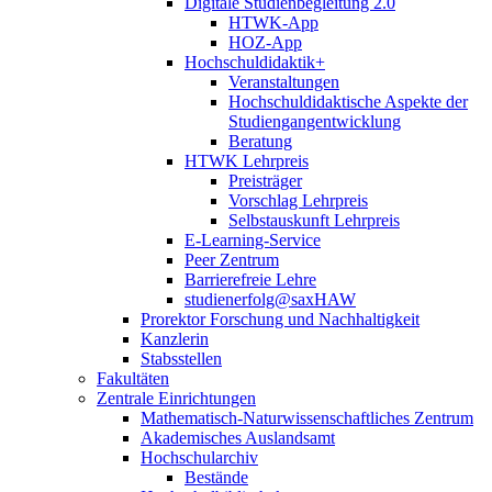
Digitale Studienbegleitung 2.0
HTWK-App
HOZ-App
Hochschuldidaktik+
Veranstaltungen
Hochschuldidaktische Aspekte der
Studiengangentwicklung
Beratung
HTWK Lehrpreis
Preisträger
Vorschlag Lehrpreis
Selbstauskunft Lehrpreis
E-Learning-Service
Peer Zentrum
Barrierefreie Lehre
studienerfolg@saxHAW
Prorektor Forschung und Nachhaltigkeit
Kanzlerin
Stabsstellen
Fakultäten
Zentrale Einrichtungen
Mathematisch-Naturwissenschaftliches Zentrum
Akademisches Auslandsamt
Hochschularchiv
Bestände