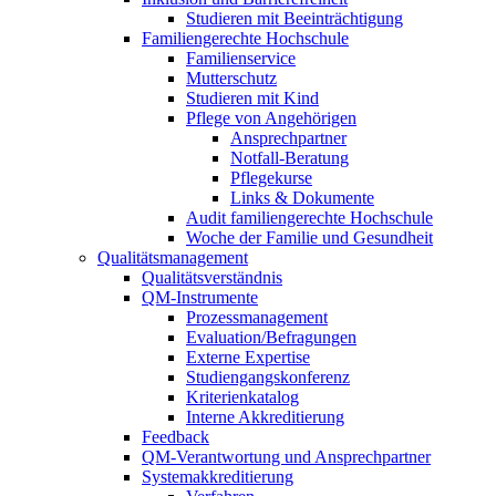
Studieren mit Beeinträchtigung
Familiengerechte Hochschule
Familienservice
Mutterschutz
Studieren mit Kind
Pflege von Angehörigen
Ansprechpartner
Notfall-Beratung
Pflegekurse
Links & Dokumente
Audit familiengerechte Hochschule
Woche der Familie und Gesundheit
Qualitätsmanagement
Qualitätsverständnis
QM-Instrumente
Prozessmanagement
Evaluation/Befragungen
Externe Expertise
Studiengangskonferenz
Kriterienkatalog
Interne Akkreditierung
Feedback
QM-Verantwortung und Ansprechpartner
Systemakkreditierung