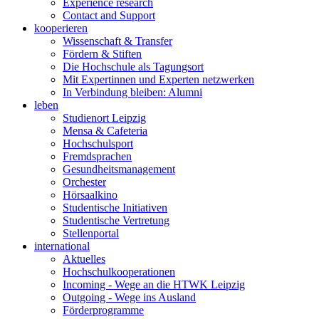
Experience research
Contact and Support
kooperieren
Wissenschaft & Transfer
Fördern & Stiften
Die Hochschule als Tagungsort
Mit Expertinnen und Experten netzwerken
In Verbindung bleiben: Alumni
leben
Studienort Leipzig
Mensa & Cafeteria
Hochschulsport
Fremdsprachen
Gesundheitsmanagement
Orchester
Hörsaalkino
Studentische Initiativen
Studentische Vertretung
Stellenportal
international
Aktuelles
Hochschulkooperationen
Incoming - Wege an die HTWK Leipzig
Outgoing - Wege ins Ausland
Förderprogramme