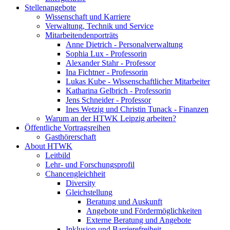
Stellenangebote
Wissenschaft und Karriere
Verwaltung, Technik und Service
Mitarbeitendenporträts
Anne Dietrich - Personalverwaltung
Sophia Lux - Professorin
Alexander Stahr - Professor
Ina Fichtner - Professorin
Lukas Kube - Wissenschaftlicher Mitarbeiter
Katharina Gelbrich - Professorin
Jens Schneider - Professor
Ines Wetzig und Christin Tunack - Finanzen
Warum an der HTWK Leipzig arbeiten?
Öffentliche Vortragsreihen
Gasthörerschaft
About HTWK
Leitbild
Lehr- und Forschungsprofil
Chancengleichheit
Diversity
Gleichstellung
Beratung und Auskunft
Angebote und Fördermöglichkeiten
Externe Beratung und Angebote
Inklusion und Barrierefreiheit