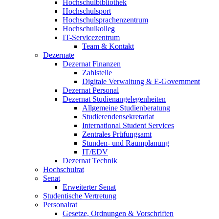
Hochschulbibliothek
Hochschulsport
Hochschulsprachenzentrum
Hochschulkolleg
IT-Servicezentrum
Team & Kontakt
Dezernate
Dezernat Finanzen
Zahlstelle
Digitale Verwaltung & E-Government
Dezernat Personal
Dezernat Studienangelegenheiten
Allgemeine Studienberatung
Studierendensekretariat
International Student Services
Zentrales Prüfungsamt
Stunden- und Raumplanung
IT/EDV
Dezernat Technik
Hochschulrat
Senat
Erweiterter Senat
Studentische Vertretung
Personalrat
Gesetze, Ordnungen & Vorschriften