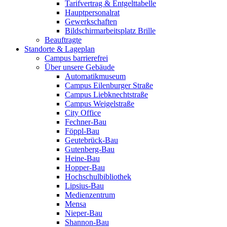
Tarifvertrag & Entgelttabelle
Hauptpersonalrat
Gewerkschaften
Bildschirmarbeitsplatz Brille
Beauftragte
Standorte & Lageplan
Campus barrierefrei
Über unsere Gebäude
Automatikmuseum
Campus Eilenburger Straße
Campus Liebknechtstraße
Campus Weigelstraße
City Office
Fechner-Bau
Föppl-Bau
Geutebrück-Bau
Gutenberg-Bau
Heine-Bau
Hopper-Bau
Hochschulbibliothek
Lipsius-Bau
Medienzentrum
Mensa
Nieper-Bau
Shannon-Bau