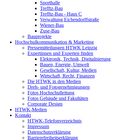
Sporthalle
Trefftz-Bau
Trefftz-Bau - Haus C
Verwaltung Eichendorffstraße
Wiener-Bau
Zuse-Bau
Bauprojekte
Hochschulkommunikation & Marketing
Pressemitteilungen HTWK Leipzig
Expertinnen und Experten finden
Elektronik, Technik, Digitalisierung
Bauen, Energie, Umwelt
Gesellschaft, Kultur, Medien
Wirtschaft, Recht, Finanzen
Die HTWK in den Medien
Dreh- und Fotogenehmigungen
Fotos Hochschulleitung
Fotos Gebäude und Fakultäten
Corporate Design
HTWK-Medien
Kontakt
HTWK-Telefonverzeichnis
Impressum
Datenschutzerklärung
Barrierefreiheitserklärung