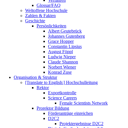
Verfahren
Glossar/FAQ
Weltoffene Hochschule
Zahlen & Fakten
Geschichte
Persönlichkeiten
Albert Geutebrück
Johannes Gutenberg
Grace Hopper
Constantin Lipsius
August Föppl
Ludwig Nieper
Claude Shannon
Norbert Wiener
Konrad Zuse
Organisation & Struktur
[Translate to English:] Hochschulleitung
Rektor
Exportkontrolle
Science Careers
Female Scientists Network
Prorektor Bildung
Förderanträge einreichen
D2C2
Projektergebnisse D2C2