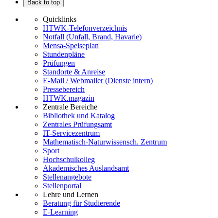
Back to top
Quicklinks
HTWK-Telefonverzeichnis
Notfall (Unfall, Brand, Havarie)
Mensa-Speiseplan
Stundenpläne
Prüfungen
Standorte & Anreise
E-Mail / Webmailer (Dienste intern)
Pressebereich
HTWK.magazin
Zentrale Bereiche
Bibliothek und Katalog
Zentrales Prüfungsamt
IT-Servicezentrum
Mathematisch-Naturwissensch. Zentrum
Sport
Hochschulkolleg
Akademisches Auslandsamt
Stellenangebote
Stellenportal
Lehre und Lernen
Beratung für Studierende
E-Learning