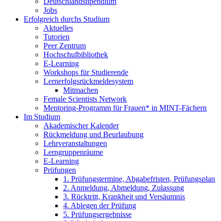
Deutschlandstipendium
Jobs
Erfolgreich durchs Studium
Aktuelles
Tutorien
Peer Zentrum
Hochschulbibliothek
E-Learning
Workshops für Studierende
Lernerfolgsrückmeldesystem
Mitmachen
Female Scientists Network
Mentoring-Programm für Frauen* in MINT-Fächern
Im Studium
Akademischer Kalender
Rückmeldung und Beurlaubung
Lehrveranstaltungen
Lerngruppenräume
E-Learning
Prüfungen
1. Prüfungstermine, Abgabefristen, Prüfungsplan
2. Anmeldung, Abmeldung, Zulassung
3. Rücktritt, Krankheit und Versäumnis
4. Ablegen der Prüfung
5. Prüfungsergebnisse