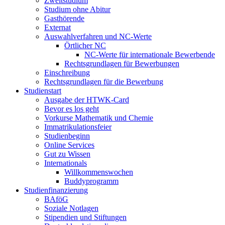
Zweitstudium
Studium ohne Abitur
Gasthörende
Externat
Auswahlverfahren und NC-Werte
Örtlicher NC
NC-Werte für internationale Bewerbende
Rechtsgrundlagen für Bewerbungen
Einschreibung
Rechtsgrundlagen für die Bewerbung
Studienstart
Ausgabe der HTWK-Card
Bevor es los geht
Vorkurse Mathematik und Chemie
Immatrikulationsfeier
Studienbeginn
Online Services
Gut zu Wissen
Internationals
Willkommenswochen
Buddyprogramm
Studienfinanzierung
BAföG
Soziale Notlagen
Stipendien und Stiftungen