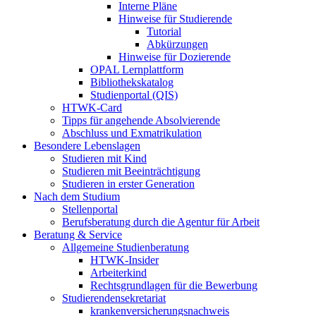
Interne Pläne
Hinweise für Studierende
Tutorial
Abkürzungen
Hinweise für Dozierende
OPAL Lernplattform
Bibliothekskatalog
Studienportal (QIS)
HTWK-Card
Tipps für angehende Absolvierende
Abschluss und Exmatrikulation
Besondere Lebenslagen
Studieren mit Kind
Studieren mit Beeinträchtigung
Studieren in erster Generation
Nach dem Studium
Stellenportal
Berufsberatung durch die Agentur für Arbeit
Beratung & Service
Allgemeine Studienberatung
HTWK-Insider
Arbeiterkind
Rechtsgrundlagen für die Bewerbung
Studierendensekretariat
krankenversicherungsnachweis