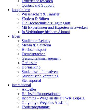
Experience research
Contact and Support
kooperieren
Wissenschaft & Transfer
Fördern & Stiften
Die Hochschule als Tagungsort
Mit Expertinnen und Experten netzwerken
In Verbindung bleiben: Alumni
leben
Studienort Leipzig
Mensa & Cafeteria
Hochschulsport
Fremdsprachen
Gesundheitsmanagement
Orchester
Hörsaalkino
Studentische Initiativen
Studentische Vertretung
Stellenportal
international
Aktuelles
Hochschulkooperationen
Incoming - Wege an die HTWK Leipzig
Outgoing - Wege ins Ausland
Förderprogramme