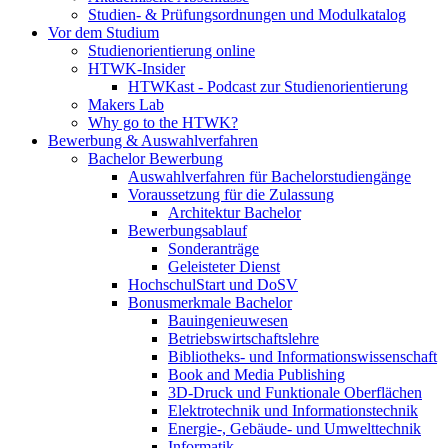
Studien- & Prüfungsordnungen und Modulkatalog
Vor dem Studium
Studienorientierung online
HTWK-Insider
HTWKast - Podcast zur Studienorientierung
Makers Lab
Why go to the HTWK?
Bewerbung & Auswahlverfahren
Bachelor Bewerbung
Auswahlverfahren für Bachelorstudiengänge
Voraussetzung für die Zulassung
Architektur Bachelor
Bewerbungsablauf
Sonderanträge
Geleisteter Dienst
HochschulStart und DoSV
Bonusmerkmale Bachelor
Bauingenieuwesen
Betriebswirtschaftslehre
Bibliotheks- und Informationswissenschaft
Book and Media Publishing
3D-Druck und Funktionale Oberflächen
Elektrotechnik und Informationstechnik
Energie-, Gebäude- und Umwelttechnik
Informatik