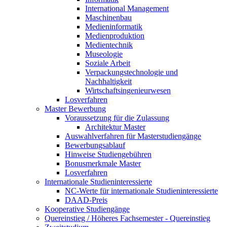
International Management
Maschinenbau
Medieninformatik
Medienproduktion
Medientechnik
Museologie
Soziale Arbeit
Verpackungstechnologie und
Nachhaltigkeit
Wirtschaftsingenieurwesen
Losverfahren
Master Bewerbung
Voraussetzung für die Zulassung
Architektur Master
Auswahlverfahren für Masterstudiengänge
Bewerbungsablauf
Hinweise Studiengebühren
Bonusmerkmale Master
Losverfahren
Internationale Studieninteressierte
NC-Werte für internationale Studieninteressierte
DAAD-Preis
Kooperative Studiengänge
Quereinstieg / Höheres Fachsemester - Quereinstieg