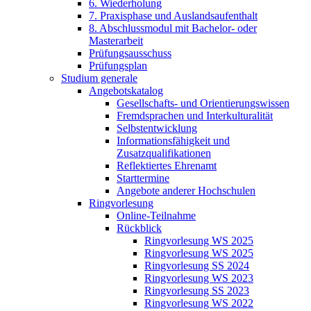
6. Wiederholung
7. Praxisphase und Auslandsaufenthalt
8. Abschlussmodul mit Bachelor- oder
Masterarbeit
Prüfungsausschuss
Prüfungsplan
Studium generale
Angebotskatalog
Gesellschafts- und Orientierungswissen
Fremdsprachen und Interkulturalität
Selbstentwicklung
Informationsfähigkeit und
Zusatzqualifikationen
Reflektiertes Ehrenamt
Starttermine
Angebote anderer Hochschulen
Ringvorlesung
Online-Teilnahme
Rückblick
Ringvorlesung WS 2025
Ringvorlesung WS 2025
Ringvorlesung SS 2024
Ringvorlesung WS 2023
Ringvorlesung SS 2023
Ringvorlesung WS 2022