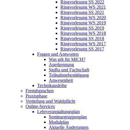
Ringvorlesung SS 2022
Ringvorlesung WS 2021
Ringvorlesung SS 2021
Ringvorlesung WS 2020
Ringvorlesung WS 2019
Ringvorlesung SS 2019
Ringvorlesung WS 2018
Ringvorlesung SS 2018
Ringvorlesung WS 2017
Ringvorlesung SS 2017
Fragen und Antworten
Was gilt für MICH?
Anerkennung
StuRa und Fachschaft
Teilnahmebestätigung
Anwesenheit
Technikausleihe
Fremdsprachen
Praxisphase
Vertiefung und Wahlpflicht
Online-Services
Lehrveranstaltungsplan
Seminargruppenplan
Modulplan
Aktuelle Änderungen