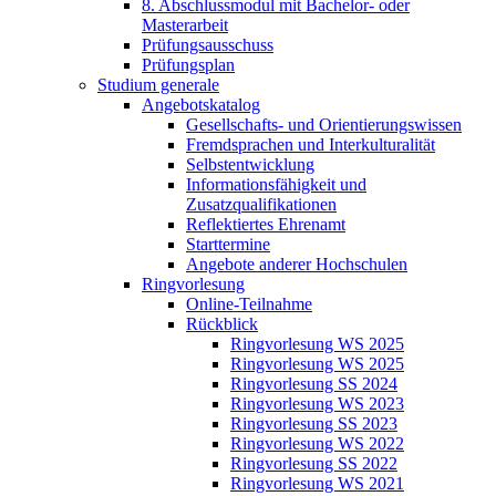
8. Abschlussmodul mit Bachelor- oder
Masterarbeit
Prüfungsausschuss
Prüfungsplan
Studium generale
Angebotskatalog
Gesellschafts- und Orientierungswissen
Fremdsprachen und Interkulturalität
Selbstentwicklung
Informationsfähigkeit und
Zusatzqualifikationen
Reflektiertes Ehrenamt
Starttermine
Angebote anderer Hochschulen
Ringvorlesung
Online-Teilnahme
Rückblick
Ringvorlesung WS 2025
Ringvorlesung WS 2025
Ringvorlesung SS 2024
Ringvorlesung WS 2023
Ringvorlesung SS 2023
Ringvorlesung WS 2022
Ringvorlesung SS 2022
Ringvorlesung WS 2021