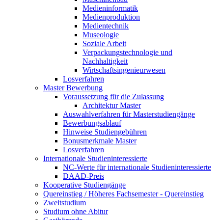
Medieninformatik
Medienproduktion
Medientechnik
Museologie
Soziale Arbeit
Verpackungstechnologie und
Nachhaltigkeit
Wirtschaftsingenieurwesen
Losverfahren
Master Bewerbung
Voraussetzung für die Zulassung
Architektur Master
Auswahlverfahren für Masterstudiengänge
Bewerbungsablauf
Hinweise Studiengebühren
Bonusmerkmale Master
Losverfahren
Internationale Studieninteressierte
NC-Werte für internationale Studieninteressierte
DAAD-Preis
Kooperative Studiengänge
Quereinstieg / Höheres Fachsemester - Quereinstieg
Zweitstudium
Studium ohne Abitur