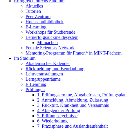
Erfolgreich durchs Studium
Aktuelles
Tutorien
Peer Zentrum
Hochschulbibliothek
E-Learning
Workshops für Studierende
Lernerfolgsrückmeldesystem
Mitmachen
Female Scientists Network
Mentoring-Programm für Frauen* in MINT-Fächern
Im Studium
Akademischer Kalender
Rückmeldung und Beurlaubung
Lehrveranstaltungen
Lerngruppenräume
E-Learning
Prüfungen
1. Prüfungstermine, Abgabefristen, Prüfungsplan
2. Anmeldung, Abmeldung, Zulassung
3. Rücktritt, Krankheit und Versäumnis
4. Ablegen der Prüfung
5. Prüfungsergebnisse
6. Wiederholung
7. Praxisphase und Auslandsaufenthalt