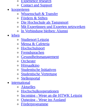
Experience research
Contact and Support
kooperieren
Wissenschaft & Transfer
Fördern & Stiften
Die Hochschule als Tagungsort
Mit Expertinnen und Experten netzwerken
In Verbindung bleiben: Alumni
leben
Studienort Leipzig
Mensa & Cafeteria
Hochschulsport
Fremdsprachen
Gesundheitsmanagement
Orchester
Hörsaalkino
Studentische Initiativen
Studentische Vertretung
Stellenportal
international
Aktuelles
Hochschulkooperationen
Incoming - Wege an die HTWK Leipzig
Outgoing - Wege ins Ausland
Förderprogramme