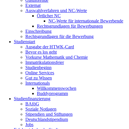
Gasthörende
Externat
Auswahlverfahren und NC-Werte
Örtlicher NC
NC-Werte für internationale Bewerbende
Rechtsgrundlagen für Bewerbungen
Einschreibung
Rechtsgrundlagen für die Bewerbung
Studienstart
Ausgabe der HTWK-Card
Bevor es los geht
Vorkurse Mathematik und Chemie
Immatrikulationsfeier
Studienbeginn
Online Services
Gut zu Wissen
Internationals
Willkommenswochen
Buddyprogramm
Studienfinanzierung
BAföG
Soziale Notlagen
Stipendien und Stiftungen
Deutschlandstipendium
Jobs