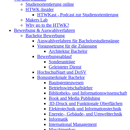
Studienorientierung online
HTWK-Insider
HTWKast - Podcast zur Studienorientierung
Makers Lab
Why go to the HTWK?
Bewerbung & Auswahlverfahren
Bachelor Bewerbung
Auswahlverfahren für Bachelorstudiengänge
Voraussetzung für die Zulassung
Architektur Bachelor
Bewerbungsablauf
Sonderanträge
Geleisteter Dienst
HochschulStart und DoSV
Bonusmerkmale Bachelor
Bauingenieuwesen
Betriebswirtschaftslehre
Bibliotheks- und Informationswissenschaft
Book and Media Publishing
3D-Druck und Funktionale Oberflächen
Elektrotechnik und Informationstechnik
Energie-, Gebäude- und Umwelttechnik
Informatik
International Management
Maschinenbau