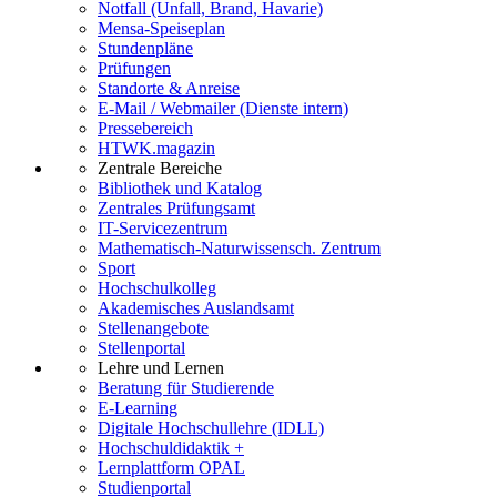
Notfall (Unfall, Brand, Havarie)
Mensa-Speiseplan
Stundenpläne
Prüfungen
Standorte & Anreise
E-Mail / Webmailer (Dienste intern)
Pressebereich
HTWK.magazin
Zentrale Bereiche
Bibliothek und Katalog
Zentrales Prüfungsamt
IT-Servicezentrum
Mathematisch-Naturwissensch. Zentrum
Sport
Hochschulkolleg
Akademisches Auslandsamt
Stellenangebote
Stellenportal
Lehre und Lernen
Beratung für Studierende
E-Learning
Digitale Hochschullehre (IDLL)
Hochschuldidaktik +
Lernplattform OPAL
Studienportal