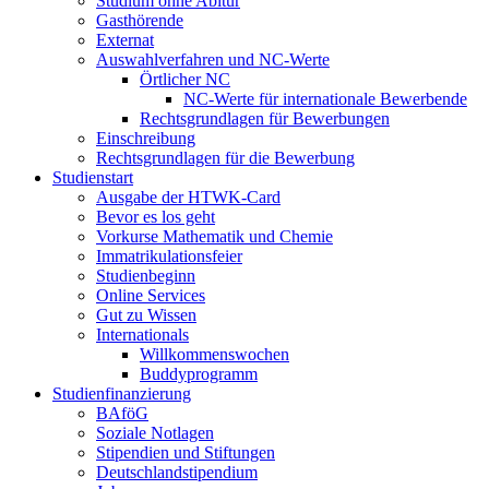
Studium ohne Abitur
Gasthörende
Externat
Auswahlverfahren und NC-Werte
Örtlicher NC
NC-Werte für internationale Bewerbende
Rechtsgrundlagen für Bewerbungen
Einschreibung
Rechtsgrundlagen für die Bewerbung
Studienstart
Ausgabe der HTWK-Card
Bevor es los geht
Vorkurse Mathematik und Chemie
Immatrikulationsfeier
Studienbeginn
Online Services
Gut zu Wissen
Internationals
Willkommenswochen
Buddyprogramm
Studienfinanzierung
BAföG
Soziale Notlagen
Stipendien und Stiftungen
Deutschlandstipendium