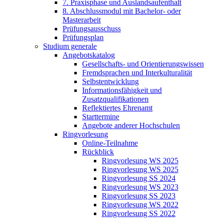
7. Praxisphase und Auslandsaufenthalt
8. Abschlussmodul mit Bachelor- oder
Masterarbeit
Prüfungsausschuss
Prüfungsplan
Studium generale
Angebotskatalog
Gesellschafts- und Orientierungswissen
Fremdsprachen und Interkulturalität
Selbstentwicklung
Informationsfähigkeit und
Zusatzqualifikationen
Reflektiertes Ehrenamt
Starttermine
Angebote anderer Hochschulen
Ringvorlesung
Online-Teilnahme
Rückblick
Ringvorlesung WS 2025
Ringvorlesung WS 2025
Ringvorlesung SS 2024
Ringvorlesung WS 2023
Ringvorlesung SS 2023
Ringvorlesung WS 2022
Ringvorlesung SS 2022