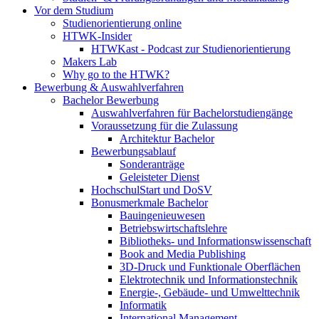
Vor dem Studium
Studienorientierung online
HTWK-Insider
HTWKast - Podcast zur Studienorientierung
Makers Lab
Why go to the HTWK?
Bewerbung & Auswahlverfahren
Bachelor Bewerbung
Auswahlverfahren für Bachelorstudiengänge
Voraussetzung für die Zulassung
Architektur Bachelor
Bewerbungsablauf
Sonderanträge
Geleisteter Dienst
HochschulStart und DoSV
Bonusmerkmale Bachelor
Bauingenieuwesen
Betriebswirtschaftslehre
Bibliotheks- und Informationswissenschaft
Book and Media Publishing
3D-Druck und Funktionale Oberflächen
Elektrotechnik und Informationstechnik
Energie-, Gebäude- und Umwelttechnik
Informatik
International Management