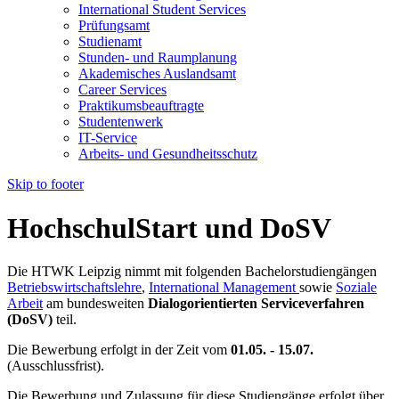
International Student Services
Prüfungsamt
Studienamt
Stunden- und Raumplanung
Akademisches Auslandsamt
Career Services
Praktikumsbeauftragte
Studentenwerk
IT-Service
Arbeits- und Gesundheitsschutz
Skip to footer
HochschulStart und DoSV
Die HTWK Leipzig nimmt mit folgenden Bachelorstudiengängen
Betriebswirtschaftslehre
,
International Management
sowie
Soziale
Arbeit
am bundesweiten
Dialogorientierten Serviceverfahren
(DoSV)
teil.
Die Bewerbung erfolgt in der Zeit vom
01.05. - 15.07.
(Ausschlussfrist).
Die Bewerbung und Zulassung für diese Studiengänge erfolgt über