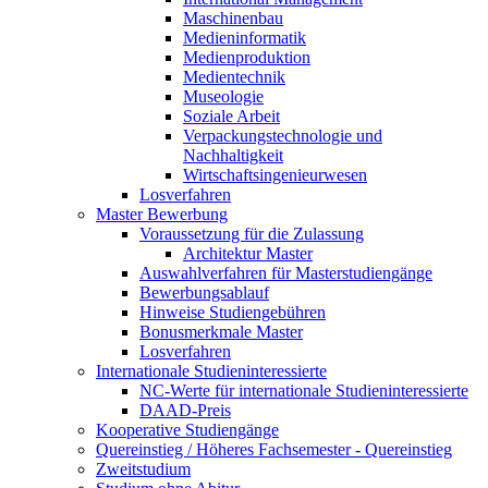
Maschinenbau
Medieninformatik
Medienproduktion
Medientechnik
Museologie
Soziale Arbeit
Verpackungstechnologie und
Nachhaltigkeit
Wirtschaftsingenieurwesen
Losverfahren
Master Bewerbung
Voraussetzung für die Zulassung
Architektur Master
Auswahlverfahren für Masterstudiengänge
Bewerbungsablauf
Hinweise Studiengebühren
Bonusmerkmale Master
Losverfahren
Internationale Studieninteressierte
NC-Werte für internationale Studieninteressierte
DAAD-Preis
Kooperative Studiengänge
Quereinstieg / Höheres Fachsemester - Quereinstieg
Zweitstudium