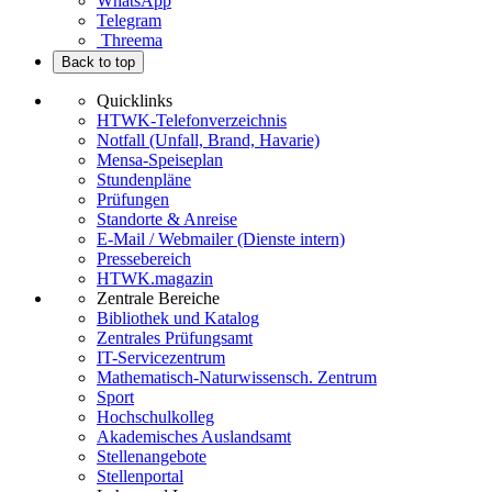
WhatsApp
Telegram
Threema
Back to top
Quicklinks
HTWK-Telefonverzeichnis
Notfall (Unfall, Brand, Havarie)
Mensa-Speiseplan
Stundenpläne
Prüfungen
Standorte & Anreise
E-Mail / Webmailer (Dienste intern)
Pressebereich
HTWK.magazin
Zentrale Bereiche
Bibliothek und Katalog
Zentrales Prüfungsamt
IT-Servicezentrum
Mathematisch-Naturwissensch. Zentrum
Sport
Hochschulkolleg
Akademisches Auslandsamt
Stellenangebote
Stellenportal