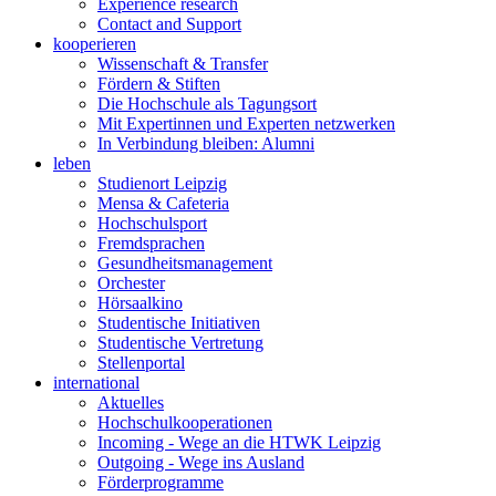
Experience research
Contact and Support
kooperieren
Wissenschaft & Transfer
Fördern & Stiften
Die Hochschule als Tagungsort
Mit Expertinnen und Experten netzwerken
In Verbindung bleiben: Alumni
leben
Studienort Leipzig
Mensa & Cafeteria
Hochschulsport
Fremdsprachen
Gesundheitsmanagement
Orchester
Hörsaalkino
Studentische Initiativen
Studentische Vertretung
Stellenportal
international
Aktuelles
Hochschulkooperationen
Incoming - Wege an die HTWK Leipzig
Outgoing - Wege ins Ausland
Förderprogramme