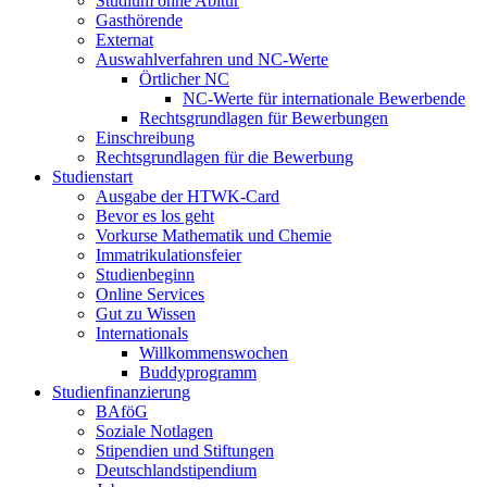
Studium ohne Abitur
Gasthörende
Externat
Auswahlverfahren und NC-Werte
Örtlicher NC
NC-Werte für internationale Bewerbende
Rechtsgrundlagen für Bewerbungen
Einschreibung
Rechtsgrundlagen für die Bewerbung
Studienstart
Ausgabe der HTWK-Card
Bevor es los geht
Vorkurse Mathematik und Chemie
Immatrikulationsfeier
Studienbeginn
Online Services
Gut zu Wissen
Internationals
Willkommenswochen
Buddyprogramm
Studienfinanzierung
BAföG
Soziale Notlagen
Stipendien und Stiftungen
Deutschlandstipendium