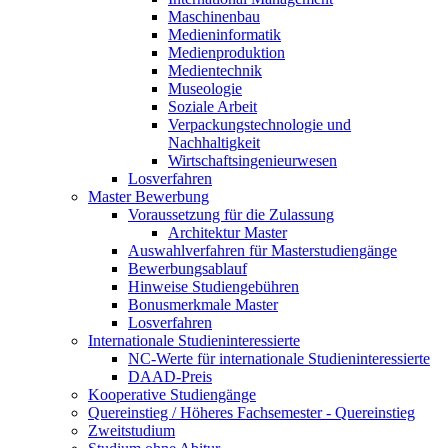
Maschinenbau
Medieninformatik
Medienproduktion
Medientechnik
Museologie
Soziale Arbeit
Verpackungstechnologie und
Nachhaltigkeit
Wirtschaftsingenieurwesen
Losverfahren
Master Bewerbung
Voraussetzung für die Zulassung
Architektur Master
Auswahlverfahren für Masterstudiengänge
Bewerbungsablauf
Hinweise Studiengebühren
Bonusmerkmale Master
Losverfahren
Internationale Studieninteressierte
NC-Werte für internationale Studieninteressierte
DAAD-Preis
Kooperative Studiengänge
Quereinstieg / Höheres Fachsemester - Quereinstieg
Zweitstudium