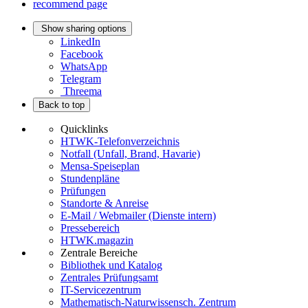
recommend page
Show sharing options
LinkedIn
Facebook
WhatsApp
Telegram
Threema
Back to top
Quicklinks
HTWK-Telefonverzeichnis
Notfall (Unfall, Brand, Havarie)
Mensa-Speiseplan
Stundenpläne
Prüfungen
Standorte & Anreise
E-Mail / Webmailer (Dienste intern)
Pressebereich
HTWK.magazin
Zentrale Bereiche
Bibliothek und Katalog
Zentrales Prüfungsamt
IT-Servicezentrum
Mathematisch-Naturwissensch. Zentrum