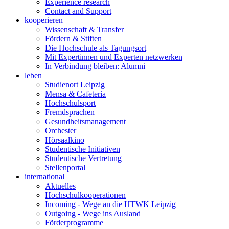
Experience research
Contact and Support
kooperieren
Wissenschaft & Transfer
Fördern & Stiften
Die Hochschule als Tagungsort
Mit Expertinnen und Experten netzwerken
In Verbindung bleiben: Alumni
leben
Studienort Leipzig
Mensa & Cafeteria
Hochschulsport
Fremdsprachen
Gesundheitsmanagement
Orchester
Hörsaalkino
Studentische Initiativen
Studentische Vertretung
Stellenportal
international
Aktuelles
Hochschulkooperationen
Incoming - Wege an die HTWK Leipzig
Outgoing - Wege ins Ausland
Förderprogramme