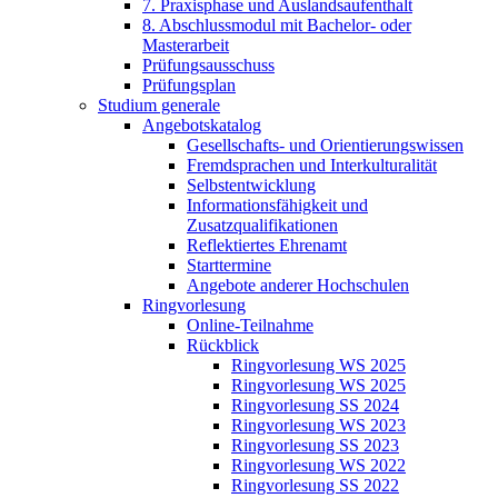
7. Praxisphase und Auslandsaufenthalt
8. Abschlussmodul mit Bachelor- oder
Masterarbeit
Prüfungsausschuss
Prüfungsplan
Studium generale
Angebotskatalog
Gesellschafts- und Orientierungswissen
Fremdsprachen und Interkulturalität
Selbstentwicklung
Informationsfähigkeit und
Zusatzqualifikationen
Reflektiertes Ehrenamt
Starttermine
Angebote anderer Hochschulen
Ringvorlesung
Online-Teilnahme
Rückblick
Ringvorlesung WS 2025
Ringvorlesung WS 2025
Ringvorlesung SS 2024
Ringvorlesung WS 2023
Ringvorlesung SS 2023
Ringvorlesung WS 2022
Ringvorlesung SS 2022