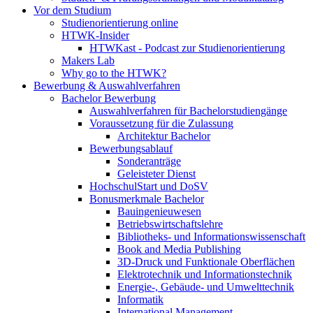
Vor dem Studium
Studienorientierung online
HTWK-Insider
HTWKast - Podcast zur Studienorientierung
Makers Lab
Why go to the HTWK?
Bewerbung & Auswahlverfahren
Bachelor Bewerbung
Auswahlverfahren für Bachelorstudiengänge
Voraussetzung für die Zulassung
Architektur Bachelor
Bewerbungsablauf
Sonderanträge
Geleisteter Dienst
HochschulStart und DoSV
Bonusmerkmale Bachelor
Bauingenieuwesen
Betriebswirtschaftslehre
Bibliotheks- und Informationswissenschaft
Book and Media Publishing
3D-Druck und Funktionale Oberflächen
Elektrotechnik und Informationstechnik
Energie-, Gebäude- und Umwelttechnik
Informatik
International Management