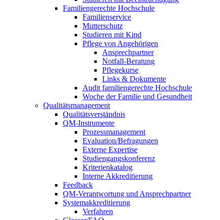
Familiengerechte Hochschule
Familienservice
Mutterschutz
Studieren mit Kind
Pflege von Angehörigen
Ansprechpartner
Notfall-Beratung
Pflegekurse
Links & Dokumente
Audit familiengerechte Hochschule
Woche der Familie und Gesundheit
Qualitätsmanagement
Qualitätsverständnis
QM-Instrumente
Prozessmanagement
Evaluation/Befragungen
Externe Expertise
Studiengangskonferenz
Kriterienkatalog
Interne Akkreditierung
Feedback
QM-Verantwortung und Ansprechpartner
Systemakkreditierung
Verfahren