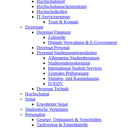
Hochschulsport
Hochschulsprachenzentrum
Hochschulkolleg
IT-Servicezentrum
Team & Kontakt
Dezernate
Dezernat Finanzen
Zahlstelle
Digitale Verwaltung & E-Government
Dezernat Personal
Dezernat Studienangelegenheiten
Allgemeine Studienberatung
Studierendensekretariat
International Student Services
Zentrales Prüfungsamt
Stunden- und Raumplanung
IT/EDV
Dezernat Technik
Hochschulrat
Senat
Erweiterter Senat
Studentische Vertretung
Personalrat
Gesetze, Ordnungen & Vorschriften
Tarifvertrag & Entgelttabelle