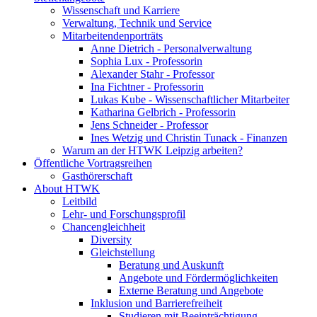
Wissenschaft und Karriere
Verwaltung, Technik und Service
Mitarbeitendenporträts
Anne Dietrich - Personalverwaltung
Sophia Lux - Professorin
Alexander Stahr - Professor
Ina Fichtner - Professorin
Lukas Kube - Wissenschaftlicher Mitarbeiter
Katharina Gelbrich - Professorin
Jens Schneider - Professor
Ines Wetzig und Christin Tunack - Finanzen
Warum an der HTWK Leipzig arbeiten?
Öffentliche Vortragsreihen
Gasthörerschaft
About HTWK
Leitbild
Lehr- und Forschungsprofil
Chancengleichheit
Diversity
Gleichstellung
Beratung und Auskunft
Angebote und Fördermöglichkeiten
Externe Beratung und Angebote
Inklusion und Barrierefreiheit
Studieren mit Beeinträchtigung