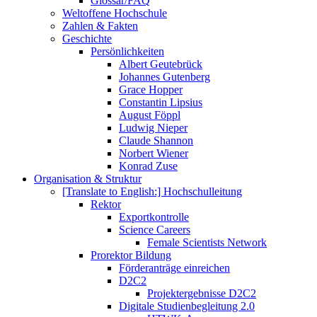
Glossar/FAQ
Weltoffene Hochschule
Zahlen & Fakten
Geschichte
Persönlichkeiten
Albert Geutebrück
Johannes Gutenberg
Grace Hopper
Constantin Lipsius
August Föppl
Ludwig Nieper
Claude Shannon
Norbert Wiener
Konrad Zuse
Organisation & Struktur
[Translate to English:] Hochschulleitung
Rektor
Exportkontrolle
Science Careers
Female Scientists Network
Prorektor Bildung
Förderanträge einreichen
D2C2
Projektergebnisse D2C2
Digitale Studienbegleitung 2.0