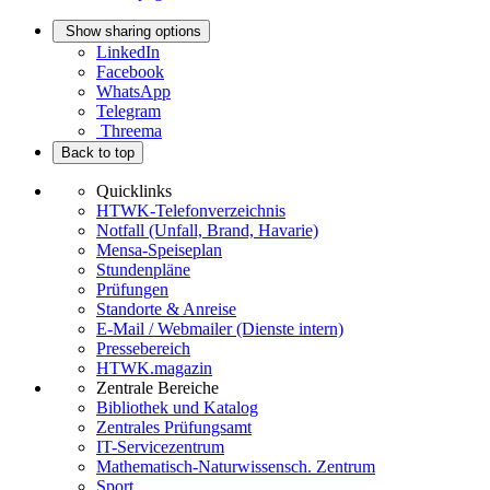
Show sharing options
LinkedIn
Facebook
WhatsApp
Telegram
Threema
Back to top
Quicklinks
HTWK-Telefonverzeichnis
Notfall (Unfall, Brand, Havarie)
Mensa-Speiseplan
Stundenpläne
Prüfungen
Standorte & Anreise
E-Mail / Webmailer (Dienste intern)
Pressebereich
HTWK.magazin
Zentrale Bereiche
Bibliothek und Katalog
Zentrales Prüfungsamt
IT-Servicezentrum
Mathematisch-Naturwissensch. Zentrum
Sport