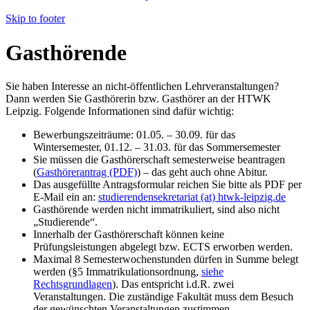
Skip to footer
Gasthörende
Sie haben Interesse an nicht-öffentlichen Lehrveranstaltungen?
Dann werden Sie Gasthörerin bzw. Gasthörer an der HTWK
Leipzig. Folgende Informationen sind dafür wichtig:
Bewerbungszeiträume: 01.05. – 30.09. für das
Wintersemester, 01.12. – 31.03. für das Sommersemester
Sie müssen die Gasthörerschaft semesterweise beantragen
(
Gasthörerantrag (PDF)
) – das geht auch ohne Abitur.
Das ausgefüllte Antragsformular reichen Sie bitte als PDF per
E-Mail ein an:
studierendensekretariat (at) htwk-leipzig.de
Gasthörende werden nicht immatrikuliert, sind also nicht
„Studierende“.
Innerhalb der Gasthörerschaft können keine
Prüfungsleistungen abgelegt bzw. ECTS erworben werden.
Maximal 8 Semesterwochenstunden dürfen in Summe belegt
werden (§5 Immatrikulationsordnung,
siehe
Rechtsgrundlagen
). D
as entspricht i.d.R. zwei
Veranstaltungen. Die zuständige Fakultät muss dem Besuch
der gewünschten Veranstaltungen zustimmen.