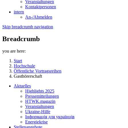
Veranstaltungen
Kontaktpersonen
intern
An-/Abmelden
Skip breadcrumb navigation
Breadcrumb
you are here:
Start
Hochschule
Öffentliche Vortragsreihen
Gasthörerschaft
Aktuelles
Highlights 2025
Pressemitteilungen
HTWK.magazin
Veranstaltungen
Ukraine-Hilfe
Інформація для українців
Energiekrise
Stellenangebote