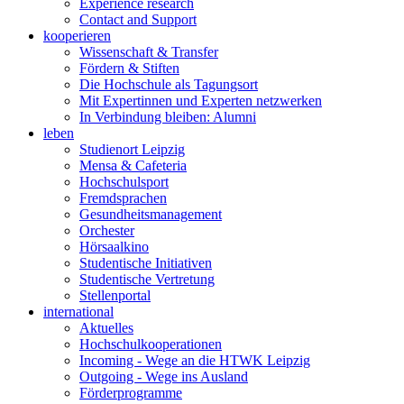
Experience research
Contact and Support
kooperieren
Wissenschaft & Transfer
Fördern & Stiften
Die Hochschule als Tagungsort
Mit Expertinnen und Experten netzwerken
In Verbindung bleiben: Alumni
leben
Studienort Leipzig
Mensa & Cafeteria
Hochschulsport
Fremdsprachen
Gesundheitsmanagement
Orchester
Hörsaalkino
Studentische Initiativen
Studentische Vertretung
Stellenportal
international
Aktuelles
Hochschulkooperationen
Incoming - Wege an die HTWK Leipzig
Outgoing - Wege ins Ausland
Förderprogramme