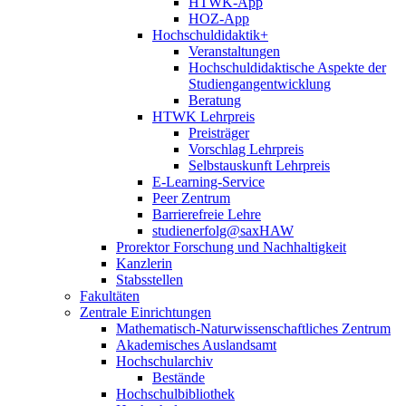
HTWK-App
HOZ-App
Hochschuldidaktik+
Veranstaltungen
Hochschuldidaktische Aspekte der
Studiengangentwicklung
Beratung
HTWK Lehrpreis
Preisträger
Vorschlag Lehrpreis
Selbstauskunft Lehrpreis
E-Learning-Service
Peer Zentrum
Barrierefreie Lehre
studienerfolg@saxHAW
Prorektor Forschung und Nachhaltigkeit
Kanzlerin
Stabsstellen
Fakultäten
Zentrale Einrichtungen
Mathematisch-Naturwissenschaftliches Zentrum
Akademisches Auslandsamt
Hochschularchiv
Bestände
Hochschulbibliothek