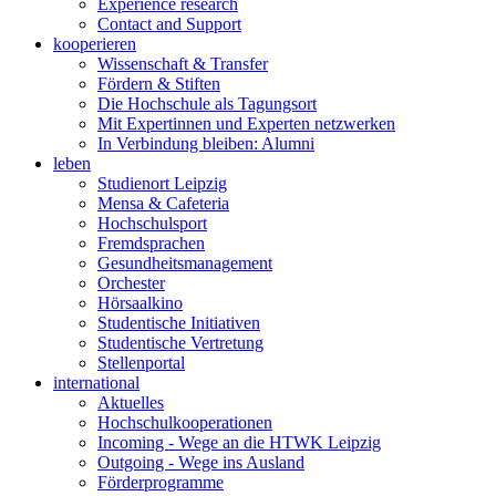
Experience research
Contact and Support
kooperieren
Wissenschaft & Transfer
Fördern & Stiften
Die Hochschule als Tagungsort
Mit Expertinnen und Experten netzwerken
In Verbindung bleiben: Alumni
leben
Studienort Leipzig
Mensa & Cafeteria
Hochschulsport
Fremdsprachen
Gesundheitsmanagement
Orchester
Hörsaalkino
Studentische Initiativen
Studentische Vertretung
Stellenportal
international
Aktuelles
Hochschulkooperationen
Incoming - Wege an die HTWK Leipzig
Outgoing - Wege ins Ausland
Förderprogramme