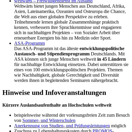
weltwärts – Freiwilligendienst im Ausland
Weltwärts bietet jungen Menschen aus Deutschland, Afrika,
Asien, Lateinamerika, Ozeanien und Osteuropa die Chance,
die Welt aus einer globalen Perspektive zu erleben.
Teilnehmende lernen globale Zusammenhänge praktisch
kennen, verbessern ihre Sprachkenntnisse und engagieren
sich in nachhaltigen Projekten – von Sozialer Arbeit über
erneuerbare Energien bis hin zu Medizin oder Sport.
ASA-Programm
Das ASA-Programm ist das älteste
entwicklungspolitische
Austausch- und Stipendienprogramm
Deutschlands. Mit
ASA können sich junge Menschen weltweit
in 45 Ländern
für nachhaltige Entwicklung einsetzen. Dabei unterstützen sie
eines von 100 entwicklungspolitischen Projekten. Themen
wie Nachhaltigkeit, globale Gerechtigkeit und Diversität
werden ihnen in begleitenden Seminaren nähergebracht.
Hinweise und Infoveranstaltungen
Kürzere Auslandsaufenthalte an Hochschulen weltweit
beispielsweise während der vorlesungsfreien Zeit zum Besuch
von
Sommer- und Winterschulen
Anerkennung von Studien- und Prüfungsleistungen
möglich
Zuschuss zu Lebenshaltungskosten durch
PROMOS
-