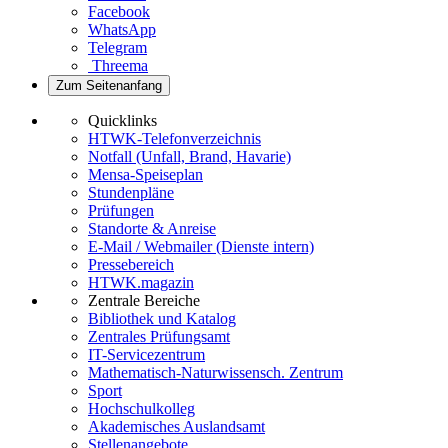
Facebook
WhatsApp
Telegram
Threema
Zum Seitenanfang
Quicklinks
HTWK-Telefonverzeichnis
Notfall (Unfall, Brand, Havarie)
Mensa-Speiseplan
Stundenpläne
Prüfungen
Standorte & Anreise
E-Mail / Webmailer (Dienste intern)
Pressebereich
HTWK.magazin
Zentrale Bereiche
Bibliothek und Katalog
Zentrales Prüfungsamt
IT-Servicezentrum
Mathematisch-Naturwissensch. Zentrum
Sport
Hochschulkolleg
Akademisches Auslandsamt
Stellenangebote