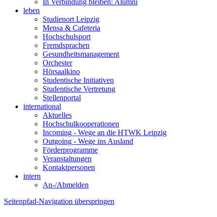
In Verbindung bleiben: Alumni
leben
Studienort Leipzig
Mensa & Cafeteria
Hochschulsport
Fremdsprachen
Gesundheitsmanagement
Orchester
Hörsaalkino
Studentische Initiativen
Studentische Vertretung
Stellenportal
international
Aktuelles
Hochschulkooperationen
Incoming - Wege an die HTWK Leipzig
Outgoing - Wege ins Ausland
Förderprogramme
Veranstaltungen
Kontaktpersonen
intern
An-/Abmelden
Seitenpfad-Navigation überspringen