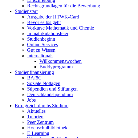
Einschreibung
Rechtsgrundlagen für die Bewerbung
Studienstart
Ausgabe der HTWK-Card
Bevor es los geht
Vorkurse Mathematik und Chemie
Immatrikulationsfeier
Studienbeginn
Online Services
Gut zu Wissen
Internationals
Willkommenswochen
Buddyprogramm
Studienfinanzierung
BAföG
Soziale Notlagen
Stipendien und Stiftungen
Deutschlandstipendium
Jobs
Erfolgreich durchs Studium
Aktuelles
Tutorien
Peer Zentrum
Hochschulbibliothek
E-Learning