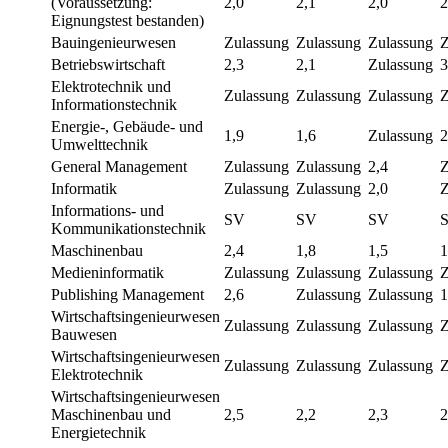
(Voraussetzung:
2,0
2,1
2,0
2
Eignungstest bestanden)
Bauingenieurwesen
Zulassung
Zulassung
Zulassung
Z
Betriebswirtschaft
2,3
2,1
Zulassung
3
Elektrotechnik und
Zulassung
Zulassung
Zulassung
Z
Informationstechnik
Energie-, Gebäude- und
1,9
1,6
Zulassung
2
Umwelttechnik
General Management
Zulassung
Zulassung
2,4
Z
Informatik
Zulassung
Zulassung
2,0
Z
Informations- und
SV
SV
SV
Kommunikationstechnik
Maschinenbau
2,4
1,8
1,5
1
Medieninformatik
Zulassung
Zulassung
Zulassung
Z
Publishing Management
2,6
Zulassung
Zulassung
1
Wirtschaftsingenieurwesen
Zulassung
Zulassung
Zulassung
Z
Bauwesen
Wirtschaftsingenieurwesen
Zulassung
Zulassung
Zulassung
Z
Elektrotechnik
Wirtschaftsingenieurwesen
Maschinenbau und
2,5
2,2
2,3
2
Energietechnik