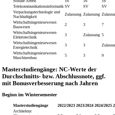
Soziale Arbeit
16
16
16
Telekommunikationsinformatik
SV
SV
SV
Verpackungstechnologie und
Zulassung
Zulassung
Zulassu
Nachhaltigkeit
Wirtschaftsingenieurwesen
2
3
7
Bauwesen
Wirtschaftsingenieurwesen
3
Zulassung
5
Elektrotechnik
Wirtschaftsingenieurwesen
3
3
Zulassu
Energietechnik
Wirtschaftsingenieurwesen
5
3
9
Maschinenbau
Masterstudiengänge: NC-Werte der
Durchschnitts- bzw. Abschlussnote, ggf.
mit Bonusverbesserung nach Jahren
Beginn im Wintersemester
Masterstudiengänge
2022/2023
2023/2024
2024/2025
2
Architektur