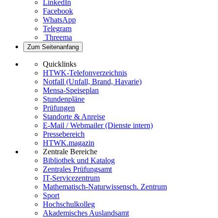
LinkedIn
Facebook
WhatsApp
Telegram
Threema
Zum Seitenanfang
Quicklinks
HTWK-Telefonverzeichnis
Notfall (Unfall, Brand, Havarie)
Mensa-Speiseplan
Stundenpläne
Prüfungen
Standorte & Anreise
E-Mail / Webmailer (Dienste intern)
Pressebereich
HTWK.magazin
Zentrale Bereiche
Bibliothek und Katalog
Zentrales Prüfungsamt
IT-Servicezentrum
Mathematisch-Naturwissensch. Zentrum
Sport
Hochschulkolleg
Akademisches Auslandsamt