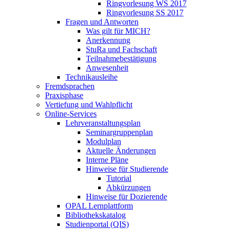
Ringvorlesung WS 2017
Ringvorlesung SS 2017
Fragen und Antworten
Was gilt für MICH?
Anerkennung
StuRa und Fachschaft
Teilnahmebestätigung
Anwesenheit
Technikausleihe
Fremdsprachen
Praxisphase
Vertiefung und Wahlpflicht
Online-Services
Lehrveranstaltungsplan
Seminargruppenplan
Modulplan
Aktuelle Änderungen
Interne Pläne
Hinweise für Studierende
Tutorial
Abkürzungen
Hinweise für Dozierende
OPAL Lernplattform
Bibliothekskatalog
Studienportal (QIS)