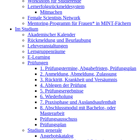
Workshops für Studierende
Lernerfolgsrückmeldesystem
Mitmachen
Female Scientists Network
Mentoring-Programm für Frauen* in MINT-Fächern
Im Studium
Akademischer Kalender
Rückmeldung und Beurlaubung
Lehrveranstaltungen
Lerngruppenräume
E-Learning
Prüfungen
1. Prüfungstermine, Abgabefristen, Prüfungsplan
2. Anmeldung, Abmeldung, Zulassung
3. Rücktritt, Krankheit und Versäumnis
4. Ablegen der Prüfung
5. Prüfungsergebnisse
6. Wiederholung
7. Praxisphase und Auslandsaufenthalt
8. Abschlussmodul mit Bachelor- oder
Masterarbeit
Prüfungsausschuss
Prüfungsplan
Studium generale
Angebotskatalog