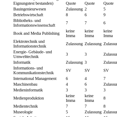
Eignungstest bestanden)
Quote
Quote
Quote
Bauingenieurwesen
Zulassung
2
5
Betriebswirtschaft
8
6
9
Bibliotheks- und
7
7
6
Informationswissenschaft
keine
keine
keine
Book and Media Publishing
Imma
Imma
Imma
Elektrotechnik und
Zulassung
Zulassung
Zulassu
Informationstechnik
Energie- Gebäude- und
3
3
Zulassu
Umwelttechnik
Informatik
Zulassung
3
Zulassu
Informations- und
SV
SV
SV
Kommunikationstechnik
International Management
6
4
7
Maschinenbau
4
6
Zulassu
Medieninformatik
3
3
3
keine
keine
Medienproduktion
8
Imma
Imma
Medientechnik
7
7
8
Museologie
5
Zulassung
Zulassu