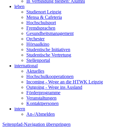
In Verbindung bleiben: Alumni
leben
Studienort Leipzig
Mensa & Cafeteria
Hochschulsport
Fremdsprachen
Gesundheitsmanagement
Orchester
Hörsaalkino
Studentische Initiativen
Studentische Vertretung
Stellenportal
international
Aktuelles
Hochschulkooperationen
Incoming - Wege an die HTWK Leipzig
Outgoing - Wege ins Ausland
Förderprogramme
Veranstaltungen
Kontaktpersonen
intern
An-/Abmelden
Seitenpfad-Navigation überspringen