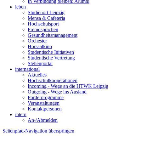
In Verbindung bleiben: Alumni
leben
Studienort Leipzig
Mensa & Cafeteria
Hochschulsport
Fremdsprachen
Gesundheitsmanagement
Orchester
Hörsaalkino
Studentische Initiativen
Studentische Vertretung
Stellenportal
international
Aktuelles
Hochschulkooperationen
Incoming - Wege an die HTWK Leipzig
Outgoing - Wege ins Ausland
Förderprogramme
Veranstaltungen
Kontaktpersonen
intern
An-/Abmelden
Seitenpfad-Navigation überspringen