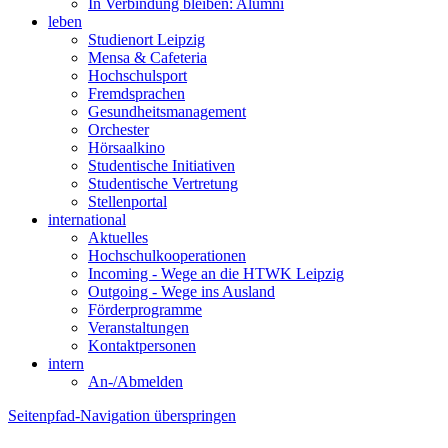
In Verbindung bleiben: Alumni
leben
Studienort Leipzig
Mensa & Cafeteria
Hochschulsport
Fremdsprachen
Gesundheitsmanagement
Orchester
Hörsaalkino
Studentische Initiativen
Studentische Vertretung
Stellenportal
international
Aktuelles
Hochschulkooperationen
Incoming - Wege an die HTWK Leipzig
Outgoing - Wege ins Ausland
Förderprogramme
Veranstaltungen
Kontaktpersonen
intern
An-/Abmelden
Seitenpfad-Navigation überspringen