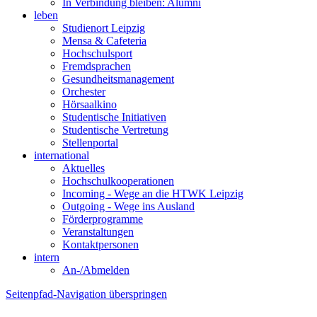
In Verbindung bleiben: Alumni
leben
Studienort Leipzig
Mensa & Cafeteria
Hochschulsport
Fremdsprachen
Gesundheitsmanagement
Orchester
Hörsaalkino
Studentische Initiativen
Studentische Vertretung
Stellenportal
international
Aktuelles
Hochschulkooperationen
Incoming - Wege an die HTWK Leipzig
Outgoing - Wege ins Ausland
Förderprogramme
Veranstaltungen
Kontaktpersonen
intern
An-/Abmelden
Seitenpfad-Navigation überspringen