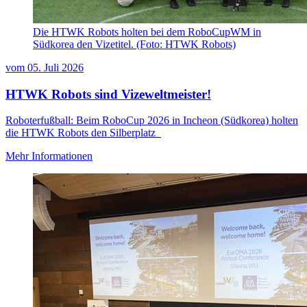
Die HTWK Robots holten bei dem RoboCupWM in
Südkorea den Vizetitel. (Foto: HTWK Robots)
vom
05. Juli 2026
HTWK Robots sind Vizeweltmeister!
Roboterfußball: Beim RoboCup 2026 in Incheon (Südkorea) holten
die HTWK Robots den Silberplatz
Mehr Informationen