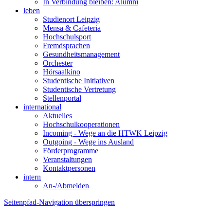
In Verbindung bleiben: Alumni
leben
Studienort Leipzig
Mensa & Cafeteria
Hochschulsport
Fremdsprachen
Gesundheitsmanagement
Orchester
Hörsaalkino
Studentische Initiativen
Studentische Vertretung
Stellenportal
international
Aktuelles
Hochschulkooperationen
Incoming - Wege an die HTWK Leipzig
Outgoing - Wege ins Ausland
Förderprogramme
Veranstaltungen
Kontaktpersonen
intern
An-/Abmelden
Seitenpfad-Navigation überspringen