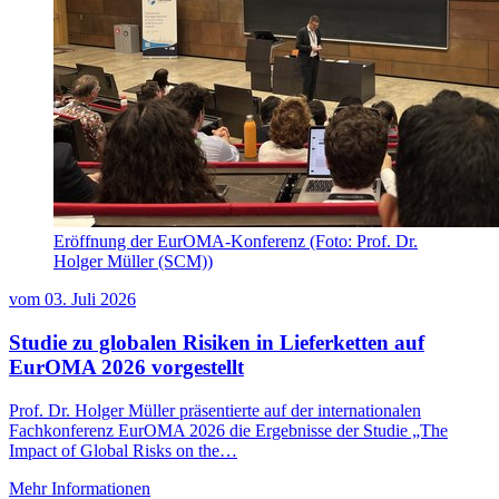
Eröffnung der EurOMA-Konferenz (Foto: Prof. Dr.
Holger Müller (SCM))
vom
03. Juli 2026
Studie zu globalen Risiken in Lieferketten auf
EurOMA 2026 vorgestellt
Prof. Dr. Holger Müller präsentierte auf der internationalen
Fachkonferenz EurOMA 2026 die Ergebnisse der Studie „The
Impact of Global Risks on the…
Mehr Informationen