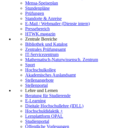
Mensa-Speiseplan
Stundenpläne
Prüfungen
Standorte & Anreise
E-Mail / Webmailer (Dienste intern)
Pressebereich
HTWK.magazin
Zentrale Bereiche
Bibliothek und Katalog
Zentrales Prüfungsamt
IT-Servicezentrum
Mathematisch-Naturwissensch. Zentrum
Sport
Hochschulkolleg
Akademisches Auslandsamt
Stellenangebote
Stellenportal
Lehre und Lernen
Beratung für Studierende
E-Learning
Digitale Hochschullehre (IDLL)
Hochschuldidaktik +
Lernplattform OPAL
Studienportal
Öffentliche Vorlesungen