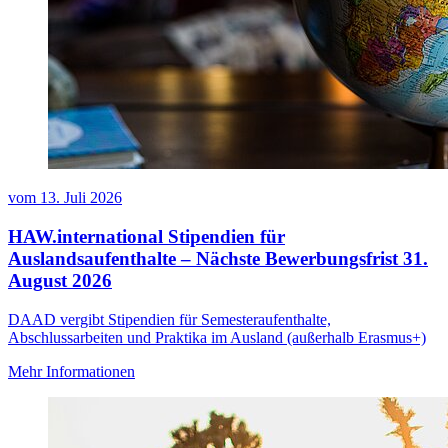
vom
13. Juli 2026
HAW.international Stipendien für
Auslandsaufenthalte – Nächste Bewerbungsfrist 31.
August 2026
DAAD vergibt Stipendien für Semesteraufenthalte,
Abschlussarbeiten und Praktika im Ausland (außerhalb Erasmus+)
Mehr Informationen