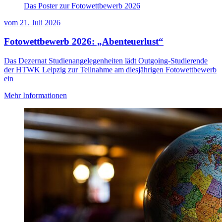
Das Poster zur Fotowettbewerb 2026
vom
21. Juli 2026
Fotowettbewerb 2026: „Abenteuerlust“
Das Dezernat Studienangelegenheiten lädt Outgoing-Studierende
der HTWK Leipzig zur Teilnahme am diesjährigen Fotowettbewerb
ein
Mehr Informationen