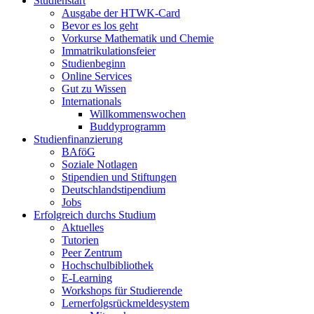
Studienstart
Ausgabe der HTWK-Card
Bevor es los geht
Vorkurse Mathematik und Chemie
Immatrikulationsfeier
Studienbeginn
Online Services
Gut zu Wissen
Internationals
Willkommenswochen
Buddyprogramm
Studienfinanzierung
BAföG
Soziale Notlagen
Stipendien und Stiftungen
Deutschlandstipendium
Jobs
Erfolgreich durchs Studium
Aktuelles
Tutorien
Peer Zentrum
Hochschulbibliothek
E-Learning
Workshops für Studierende
Lernerfolgsrückmeldesystem