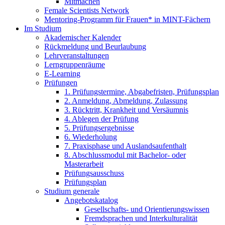
Mitmachen
Female Scientists Network
Mentoring-Programm für Frauen* in MINT-Fächern
Im Studium
Akademischer Kalender
Rückmeldung und Beurlaubung
Lehrveranstaltungen
Lerngruppenräume
E-Learning
Prüfungen
1. Prüfungstermine, Abgabefristen, Prüfungsplan
2. Anmeldung, Abmeldung, Zulassung
3. Rücktritt, Krankheit und Versäumnis
4. Ablegen der Prüfung
5. Prüfungsergebnisse
6. Wiederholung
7. Praxisphase und Auslandsaufenthalt
8. Abschlussmodul mit Bachelor- oder
Masterarbeit
Prüfungsausschuss
Prüfungsplan
Studium generale
Angebotskatalog
Gesellschafts- und Orientierungswissen
Fremdsprachen und Interkulturalität