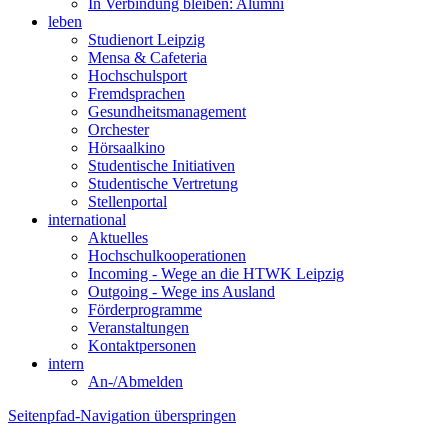
In Verbindung bleiben: Alumni
leben
Studienort Leipzig
Mensa & Cafeteria
Hochschulsport
Fremdsprachen
Gesundheitsmanagement
Orchester
Hörsaalkino
Studentische Initiativen
Studentische Vertretung
Stellenportal
international
Aktuelles
Hochschulkooperationen
Incoming - Wege an die HTWK Leipzig
Outgoing - Wege ins Ausland
Förderprogramme
Veranstaltungen
Kontaktpersonen
intern
An-/Abmelden
Seitenpfad-Navigation überspringen