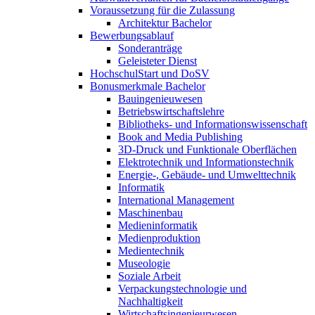
Voraussetzung für die Zulassung
Architektur Bachelor
Bewerbungsablauf
Sonderanträge
Geleisteter Dienst
HochschulStart und DoSV
Bonusmerkmale Bachelor
Bauingenieuwesen
Betriebswirtschaftslehre
Bibliotheks- und Informationswissenschaft
Book and Media Publishing
3D-Druck und Funktionale Oberflächen
Elektrotechnik und Informationstechnik
Energie-, Gebäude- und Umwelttechnik
Informatik
International Management
Maschinenbau
Medieninformatik
Medienproduktion
Medientechnik
Museologie
Soziale Arbeit
Verpackungstechnologie und
Nachhaltigkeit
Wirtschaftsingenieurwesen