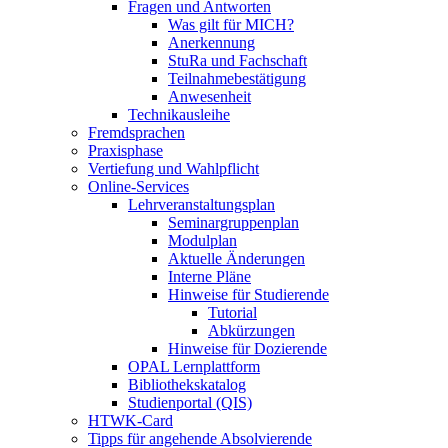
Fragen und Antworten
Was gilt für MICH?
Anerkennung
StuRa und Fachschaft
Teilnahmebestätigung
Anwesenheit
Technikausleihe
Fremdsprachen
Praxisphase
Vertiefung und Wahlpflicht
Online-Services
Lehrveranstaltungsplan
Seminargruppenplan
Modulplan
Aktuelle Änderungen
Interne Pläne
Hinweise für Studierende
Tutorial
Abkürzungen
Hinweise für Dozierende
OPAL Lernplattform
Bibliothekskatalog
Studienportal (QIS)
HTWK-Card
Tipps für angehende Absolvierende