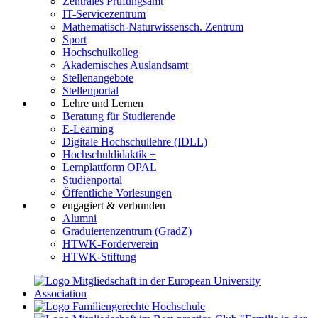
Zentrales Prüfungsamt
IT-Servicezentrum
Mathematisch-Naturwissensch. Zentrum
Sport
Hochschulkolleg
Akademisches Auslandsamt
Stellenangebote
Stellenportal
Lehre und Lernen
Beratung für Studierende
E-Learning
Digitale Hochschullehre (IDLL)
Hochschuldidaktik +
Lernplattform OPAL
Studienportal
Öffentliche Vorlesungen
engagiert & verbunden
Alumni
Graduiertenzentrum (GradZ)
HTWK-Förderverein
HTWK-Stiftung