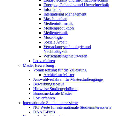
Elektrotechnik und Informationstechnik
Energie-, Gebäude- und Umwelttechnik
Informatik
International Management
Maschinenbau
Medieninformatik
Medienproduktion
Medientechnik
Museologie
Soziale Arbeit
Verpackungstechnologie und
Nachhaltigkeit
Wirtschaftsingenieurwesen
Losverfahren
Master Bewerbung
Voraussetzung für die Zulassung
Architektur Master
Auswahlverfahren für Masterstudiengänge
Bewerbungsablauf
Hinweise Studiengebühren
Bonusmerkmale Master
Losverfahren
Internationale Studieninteressierte
NC-Werte für internationale Studieninteressierte
DAAD-Preis