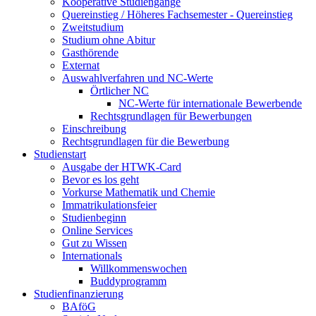
Kooperative Studiengänge
Quereinstieg / Höheres Fachsemester - Quereinstieg
Zweitstudium
Studium ohne Abitur
Gasthörende
Externat
Auswahlverfahren und NC-Werte
Örtlicher NC
NC-Werte für internationale Bewerbende
Rechtsgrundlagen für Bewerbungen
Einschreibung
Rechtsgrundlagen für die Bewerbung
Studienstart
Ausgabe der HTWK-Card
Bevor es los geht
Vorkurse Mathematik und Chemie
Immatrikulationsfeier
Studienbeginn
Online Services
Gut zu Wissen
Internationals
Willkommenswochen
Buddyprogramm
Studienfinanzierung
BAföG