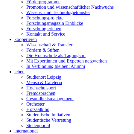
Förderprogramme
Promotion und wissenschaftlicher Nachwuchs
Wissens- und Technologietransfer
Forschungsprojekte
Forschungsmagazin Einblicke
Forschung erleben
Kontakt und Service
kooperieren
Wissenschaft & Transfer
Fördern & Stiften
Die Hochschule als Tagungsort
Mit Expertinnen und Experten netzwerken
In Verbindung bleiben: Alumni
leben
Studienort Leipzig
Mensa & Cafeteria
Hochschulsport
Fremdsprachen
Gesundheitsmanagement
Orchester
Hörsaalkino
Studentische Initiativen
Studentische Vertretung
Stellenportal
international