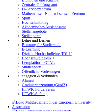
Bibliothek und Katalog
Zentrales Prüfungsamt
IT-Servicezentrum
Mathematisch-Naturwissensch. Zentrum
Sport
Hochschulkolleg
Akademisches Auslandsamt
Stellenangebote
Stellenportal
Lehre und Lernen
Beratung für Studierende
E-Learning
Digitale Hochschullehre (IDLL)
Hochschuldidaktik +
Lernplattform OPAL
Studienportal
Öffentliche Vorlesungen
engagiert & verbunden
Alumni
Graduiertenzentrum (GradZ)
HTWK-Förderverein
HTWK-Stiftung