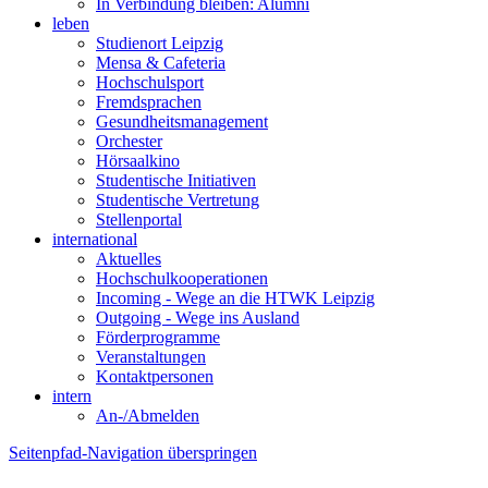
In Verbindung bleiben: Alumni
leben
Studienort Leipzig
Mensa & Cafeteria
Hochschulsport
Fremdsprachen
Gesundheitsmanagement
Orchester
Hörsaalkino
Studentische Initiativen
Studentische Vertretung
Stellenportal
international
Aktuelles
Hochschulkooperationen
Incoming - Wege an die HTWK Leipzig
Outgoing - Wege ins Ausland
Förderprogramme
Veranstaltungen
Kontaktpersonen
intern
An-/Abmelden
Seitenpfad-Navigation überspringen