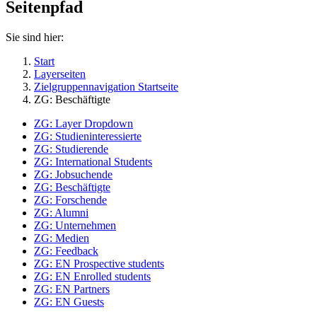
Seitenpfad
Sie sind hier:
Start
Layerseiten
Zielgruppennavigation Startseite
ZG: Beschäftigte
ZG: Layer Dropdown
ZG: Studieninteressierte
ZG: Studierende
ZG: International Students
ZG: Jobsuchende
ZG: Beschäftigte
ZG: Forschende
ZG: Alumni
ZG: Unternehmen
ZG: Medien
ZG: Feedback
ZG: EN Prospective students
ZG: EN Enrolled students
ZG: EN Partners
ZG: EN Guests