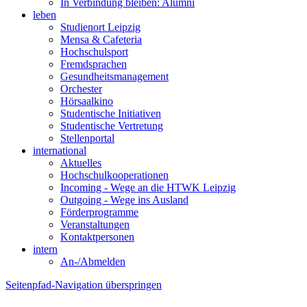
In Verbindung bleiben: Alumni
leben
Studienort Leipzig
Mensa & Cafeteria
Hochschulsport
Fremdsprachen
Gesundheitsmanagement
Orchester
Hörsaalkino
Studentische Initiativen
Studentische Vertretung
Stellenportal
international
Aktuelles
Hochschulkooperationen
Incoming - Wege an die HTWK Leipzig
Outgoing - Wege ins Ausland
Förderprogramme
Veranstaltungen
Kontaktpersonen
intern
An-/Abmelden
Seitenpfad-Navigation überspringen