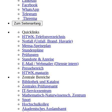
LinkedIn
Facebook
WhatsApp
Telegram
Threema
Zum Seitenanfang
Quicklinks
HTWK-Telefonverzeichnis
Notfall (Unfall, Brand, Havarie)
Mensa-Speiseplan
Stundenpläne
Prüfungen
Standorte & Anreise
E-Mail / Webmailer (Dienste intern)
Pressebereich
HTWK.magazin
Zentrale Bereiche
Bibliothek und Katalog
Zentrales Prüfungsamt
IT-Servicezentrum
Mathematisch-Naturwissensch. Zentrum
Sport
Hochschulkolleg
Akademisches Auslandsamt