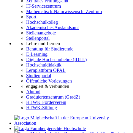
Zentrales Prüfungsamt
IT-Servicezentrum
Mathematisch-Naturwissensch. Zentrum
Sport
Hochschulkolleg
Akademisches Auslandsamt
Stellenangebote
Stellenportal
Lehre und Lernen
Beratung für Studierende
E-Learning
Digitale Hochschullehre (IDLL)
Hochschuldidaktik +
Lernplattform OPAL
Studienportal
Öffentliche Vorlesungen
engagiert & verbunden
Alumni
Graduiertenzentrum (GradZ)
HTWK-Förderverein
HTWK-Stiftung