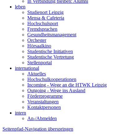
In Verbindung bleiben: Alumni
leben
Studienort Leipzig
Mensa & Cafeteria
Hochschulsport
Fremdsprachen
Gesundheitsmanagement
Orchester
Hörsaalkino
Studentische Initiativen
Studentische Vertretung
Stellenportal
international
Aktuelles
Hochschulkooperationen
Incoming - Wege an die HTWK Leipzig
Outgoing - Wege ins Ausland
Förderprogramme
Veranstaltungen
Kontaktpersonen
intern
An-/Abmelden
Seitenpfad-Navigation überspringen