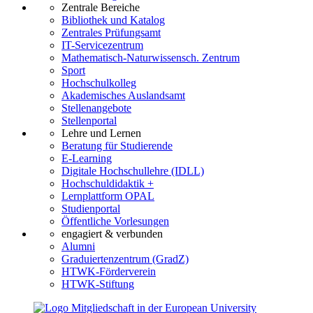
Zentrale Bereiche
Bibliothek und Katalog
Zentrales Prüfungsamt
IT-Servicezentrum
Mathematisch-Naturwissensch. Zentrum
Sport
Hochschulkolleg
Akademisches Auslandsamt
Stellenangebote
Stellenportal
Lehre und Lernen
Beratung für Studierende
E-Learning
Digitale Hochschullehre (IDLL)
Hochschuldidaktik +
Lernplattform OPAL
Studienportal
Öffentliche Vorlesungen
engagiert & verbunden
Alumni
Graduiertenzentrum (GradZ)
HTWK-Förderverein
HTWK-Stiftung