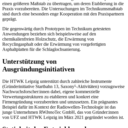
einen größeren Maßstab zu übertragen, um deren Etablierung in die
Praxis vorzubereiten. Die Untersuchungen im Technikumsmaßstab
sind durch eine besonders enge Kooperation mit den Praxispartnern
geprägt.
Die gegenwärtig durch Prototypen im Technikum getesteten
Anwendungen beziehen sich beispielsweise auf den
chemikalienfreien Holzschutz, die Erwärmung von
Recyclingasphalt oder die Erwärmung von vorgefertigten
Asphaltplatten für die Schlaglochsanierung.
Unterstützung von
Ausgründungsinitiativen
Die HTWK Leipzig unterstützt durch zahlreiche Instrumente
(Gründerinitiative Startbahn 13, Saxony⁵-Aktivitäten) vorzugsweise
Nachwuchsforscher:innen dabei, eigene kommerzielle
Verwertungsstrukturen zu etablieren und konkret eine
Firmengründung vorzubereiten und umzusetzen. Ein prägnantes
Beispiel dafür im Kontext der Radiowellen-Technologie ist das
junge Unternehmen RW
Inno
Tec GmbH, das von Gründer:innen
von UFZ und HTWK Leipzig im März 2021 gegründet worden ist.