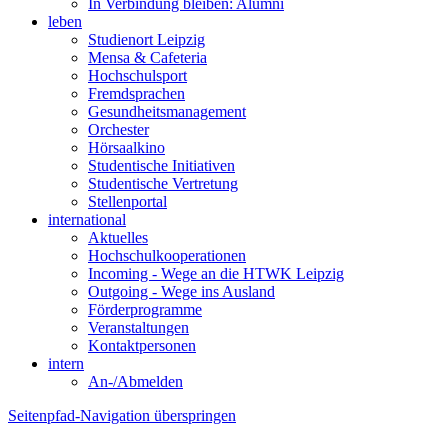
In Verbindung bleiben: Alumni
leben
Studienort Leipzig
Mensa & Cafeteria
Hochschulsport
Fremdsprachen
Gesundheitsmanagement
Orchester
Hörsaalkino
Studentische Initiativen
Studentische Vertretung
Stellenportal
international
Aktuelles
Hochschulkooperationen
Incoming - Wege an die HTWK Leipzig
Outgoing - Wege ins Ausland
Förderprogramme
Veranstaltungen
Kontaktpersonen
intern
An-/Abmelden
Seitenpfad-Navigation überspringen