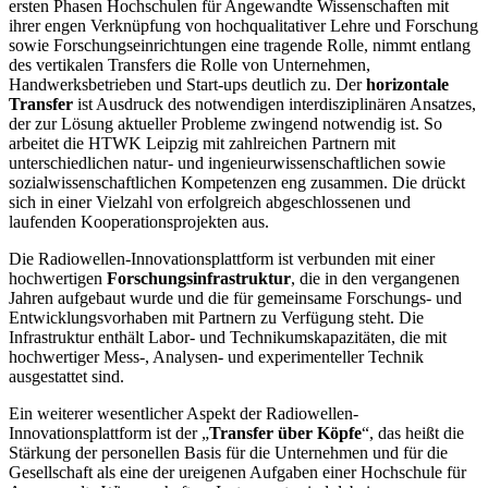
ersten Phasen Hochschulen für Angewandte Wissenschaften mit
ihrer engen Verknüpfung von hochqualitativer Lehre und Forschung
sowie Forschungseinrichtungen eine tragende Rolle, nimmt entlang
des vertikalen Transfers die Rolle von Unternehmen,
Handwerksbetrieben und Start-ups deutlich zu. Der
horizontale
Transfer
ist Ausdruck des notwendigen interdisziplinären Ansatzes,
der zur Lösung aktueller Probleme zwingend notwendig ist. So
arbeitet die HTWK Leipzig mit zahlreichen Partnern mit
unterschiedlichen natur- und ingenieurwissenschaftlichen sowie
sozialwissenschaftlichen Kompetenzen eng zusammen. Die drückt
sich in einer Vielzahl von erfolgreich abgeschlossenen und
laufenden Kooperationsprojekten aus.
Die Radiowellen-Innovationsplattform ist verbunden mit einer
hochwertigen
Forschungsinfrastruktur
, die in den vergangenen
Jahren aufgebaut wurde und die für gemeinsame Forschungs- und
Entwicklungsvorhaben mit Partnern zu Verfügung steht. Die
Infrastruktur enthält Labor- und Technikumskapazitäten, die mit
hochwertiger Mess-, Analysen- und experimenteller Technik
ausgestattet sind.
Ein weiterer wesentlicher Aspekt der Radiowellen-
Innovationsplattform ist der „
Transfer über Köpfe
“, das heißt die
Stärkung der personellen Basis für die Unternehmen und für die
Gesellschaft als eine der ureigenen Aufgaben einer Hochschule für