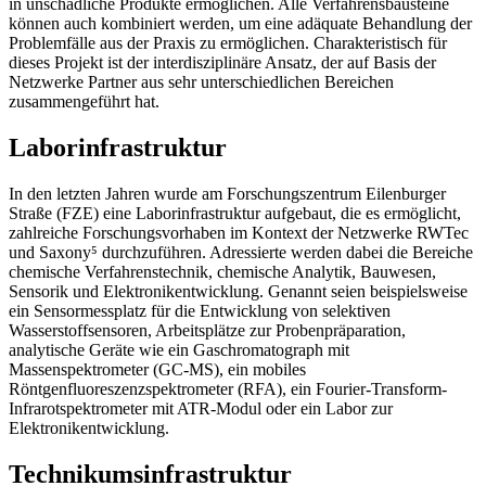
in unschädliche Produkte ermöglichen. Alle Verfahrensbausteine
können auch kombiniert werden, um eine adäquate Behandlung der
Problemfälle aus der Praxis zu ermöglichen. Charakteristisch für
dieses Projekt ist der interdisziplinäre Ansatz, der auf Basis der
Netzwerke Partner aus sehr unterschiedlichen Bereichen
zusammengeführt hat.
Laborinfrastruktur
In den letzten Jahren wurde am Forschungszentrum Eilenburger
Straße (FZE) eine Laborinfrastruktur aufgebaut, die es ermöglicht,
zahlreiche Forschungsvorhaben im Kontext der Netzwerke RWTec
und Saxony⁵ durchzuführen. Adressierte werden dabei die Bereiche
chemische Verfahrenstechnik, chemische Analytik, Bauwesen,
Sensorik und Elektronikentwicklung. Genannt seien beispielsweise
ein Sensormessplatz für die Entwicklung von selektiven
Wasserstoffsensoren, Arbeitsplätze zur Probenpräparation,
analytische Geräte wie ein Gaschromatograph mit
Massenspektrometer (GC-MS), ein mobiles
Röntgenfluoreszenzspektrometer (RFA), ein Fourier-Transform-
Infrarotspektrometer mit ATR-Modul oder ein Labor zur
Elektronikentwicklung.
Technikumsinfrastruktur