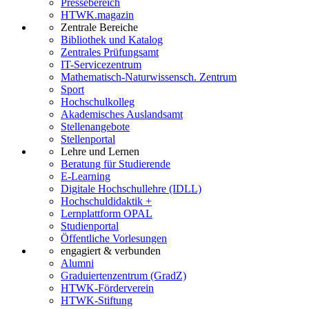
Pressebereich
HTWK.magazin
Zentrale Bereiche
Bibliothek und Katalog
Zentrales Prüfungsamt
IT-Servicezentrum
Mathematisch-Naturwissensch. Zentrum
Sport
Hochschulkolleg
Akademisches Auslandsamt
Stellenangebote
Stellenportal
Lehre und Lernen
Beratung für Studierende
E-Learning
Digitale Hochschullehre (IDLL)
Hochschuldidaktik +
Lernplattform OPAL
Studienportal
Öffentliche Vorlesungen
engagiert & verbunden
Alumni
Graduiertenzentrum (GradZ)
HTWK-Förderverein
HTWK-Stiftung