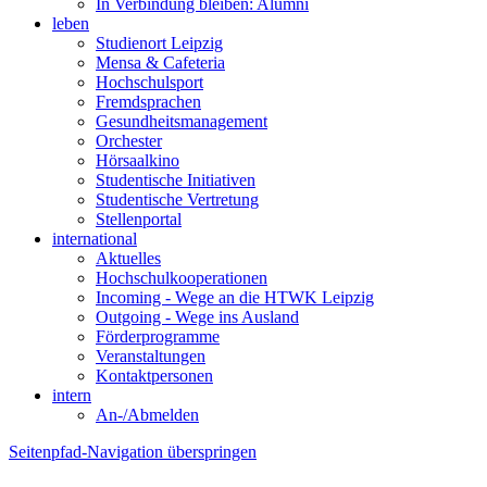
In Verbindung bleiben: Alumni
leben
Studienort Leipzig
Mensa & Cafeteria
Hochschulsport
Fremdsprachen
Gesundheitsmanagement
Orchester
Hörsaalkino
Studentische Initiativen
Studentische Vertretung
Stellenportal
international
Aktuelles
Hochschulkooperationen
Incoming - Wege an die HTWK Leipzig
Outgoing - Wege ins Ausland
Förderprogramme
Veranstaltungen
Kontaktpersonen
intern
An-/Abmelden
Seitenpfad-Navigation überspringen