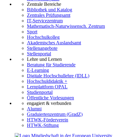
Zentrale Bereiche
Bibliothek und Katalog
Zentrales Prüfungsamt
IT-Servicezentrum
Mathematisch-Naturwissensch. Zentrum
Sport
Hochschulkolleg
Akademisches Auslandsamt
Stellenangebote
Stellenportal
Lehre und Lernen
Beratung für Studierende
E-Learning
Digitale Hochschullehre (IDLL)
Hochschuldidaktik +
Lernplattform OPAL
Studienportal
Öffentliche Vorlesungen
engagiert & verbunden
Alumni
Graduiertenzentrum (GradZ)
HTWK-Förderverein
HTWK-Stiftung