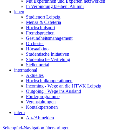
Mit Expertinnen und Experten netzwerken
In Verbindung bleiben: Alumni
leben
Studienort Leipzig
Mensa & Cafeteria
Hochschulsport
Fremdsprachen
Gesundheitsmanagement
Orchester
Hörsaalkino
Studentische Initiativen
Studentische Vertretung
Stellenportal
international
Aktuelles
Hochschulkooperationen
Incoming - Wege an die HTWK Leipzig
Outgoing - Wege ins Ausland
Förderprogramme
Veranstaltungen
Kontaktpersonen
intern
An-/Abmelden
Seitenpfad-Navigation überspringen