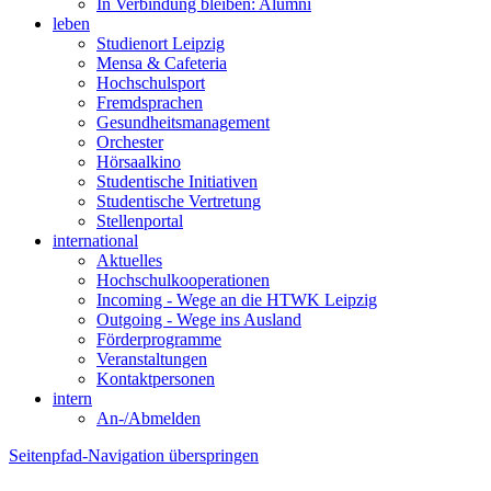
In Verbindung bleiben: Alumni
leben
Studienort Leipzig
Mensa & Cafeteria
Hochschulsport
Fremdsprachen
Gesundheitsmanagement
Orchester
Hörsaalkino
Studentische Initiativen
Studentische Vertretung
Stellenportal
international
Aktuelles
Hochschulkooperationen
Incoming - Wege an die HTWK Leipzig
Outgoing - Wege ins Ausland
Förderprogramme
Veranstaltungen
Kontaktpersonen
intern
An-/Abmelden
Seitenpfad-Navigation überspringen