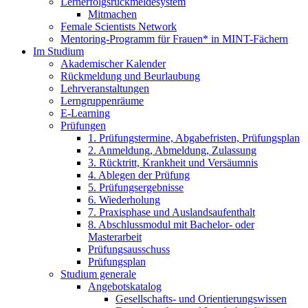
Lernerfolgsrückmeldesystem
Mitmachen
Female Scientists Network
Mentoring-Programm für Frauen* in MINT-Fächern
Im Studium
Akademischer Kalender
Rückmeldung und Beurlaubung
Lehrveranstaltungen
Lerngruppenräume
E-Learning
Prüfungen
1. Prüfungstermine, Abgabefristen, Prüfungsplan
2. Anmeldung, Abmeldung, Zulassung
3. Rücktritt, Krankheit und Versäumnis
4. Ablegen der Prüfung
5. Prüfungsergebnisse
6. Wiederholung
7. Praxisphase und Auslandsaufenthalt
8. Abschlussmodul mit Bachelor- oder
Masterarbeit
Prüfungsausschuss
Prüfungsplan
Studium generale
Angebotskatalog
Gesellschafts- und Orientierungswissen