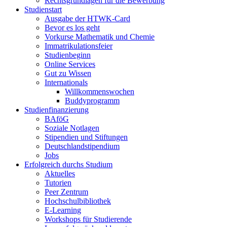
Rechtsgrundlagen für die Bewerbung
Studienstart
Ausgabe der HTWK-Card
Bevor es los geht
Vorkurse Mathematik und Chemie
Immatrikulationsfeier
Studienbeginn
Online Services
Gut zu Wissen
Internationals
Willkommenswochen
Buddyprogramm
Studienfinanzierung
BAföG
Soziale Notlagen
Stipendien und Stiftungen
Deutschlandstipendium
Jobs
Erfolgreich durchs Studium
Aktuelles
Tutorien
Peer Zentrum
Hochschulbibliothek
E-Learning
Workshops für Studierende