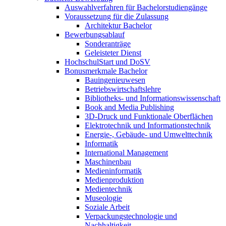
Auswahlverfahren für Bachelorstudiengänge
Voraussetzung für die Zulassung
Architektur Bachelor
Bewerbungsablauf
Sonderanträge
Geleisteter Dienst
HochschulStart und DoSV
Bonusmerkmale Bachelor
Bauingenieuwesen
Betriebswirtschaftslehre
Bibliotheks- und Informationswissenschaft
Book and Media Publishing
3D-Druck und Funktionale Oberflächen
Elektrotechnik und Informationstechnik
Energie-, Gebäude- und Umwelttechnik
Informatik
International Management
Maschinenbau
Medieninformatik
Medienproduktion
Medientechnik
Museologie
Soziale Arbeit
Verpackungstechnologie und
Nachhaltigkeit