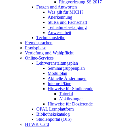
Ringvorlesung SS 2017
Fragen und Antworten
Was gilt für MICH?
Anerkennung
StuRa und Fachschaft
Teilnahmebestätigung
Anwesenheit
Technikausleihe
Fremdsprachen
Praxisphase
Vertiefung und Wahlpflicht
Online-Services
Lehrveranstaltungsplan
Seminargruppenplan
Modulplan
Aktuelle Änderungen
Interne Pläne
Hinweise für Studierende
Tutorial
Abkürzungen
Hinweise für Dozierende
OPAL Lernplattform
Bibliothekskatalog
Studienportal (QIS)
HTWK-Card