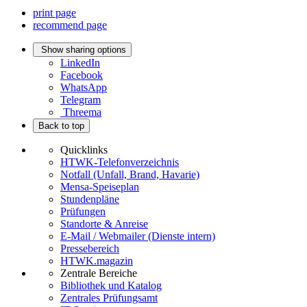
print page
recommend page
Show sharing options
LinkedIn
Facebook
WhatsApp
Telegram
Threema
Back to top
Quicklinks
HTWK-Telefonverzeichnis
Notfall (Unfall, Brand, Havarie)
Mensa-Speiseplan
Stundenpläne
Prüfungen
Standorte & Anreise
E-Mail / Webmailer (Dienste intern)
Pressebereich
HTWK.magazin
Zentrale Bereiche
Bibliothek und Katalog
Zentrales Prüfungsamt