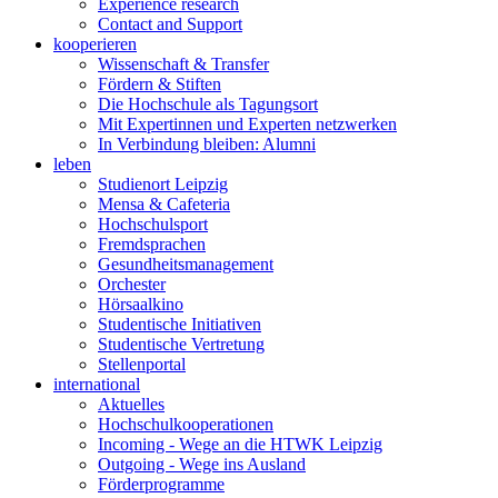
Experience research
Contact and Support
kooperieren
Wissenschaft & Transfer
Fördern & Stiften
Die Hochschule als Tagungsort
Mit Expertinnen und Experten netzwerken
In Verbindung bleiben: Alumni
leben
Studienort Leipzig
Mensa & Cafeteria
Hochschulsport
Fremdsprachen
Gesundheitsmanagement
Orchester
Hörsaalkino
Studentische Initiativen
Studentische Vertretung
Stellenportal
international
Aktuelles
Hochschulkooperationen
Incoming - Wege an die HTWK Leipzig
Outgoing - Wege ins Ausland
Förderprogramme