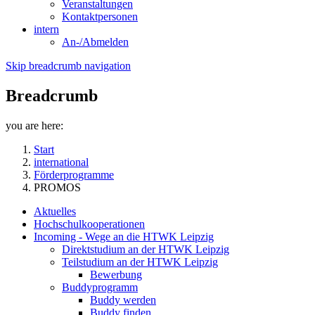
Veranstaltungen
Kontaktpersonen
intern
An-/Abmelden
Skip breadcrumb navigation
Breadcrumb
you are here:
Start
international
Förderprogramme
PROMOS
Aktuelles
Hochschulkooperationen
Incoming - Wege an die HTWK Leipzig
Direktstudium an der HTWK Leipzig
Teilstudium an der HTWK Leipzig
Bewerbung
Buddyprogramm
Buddy werden
Buddy finden