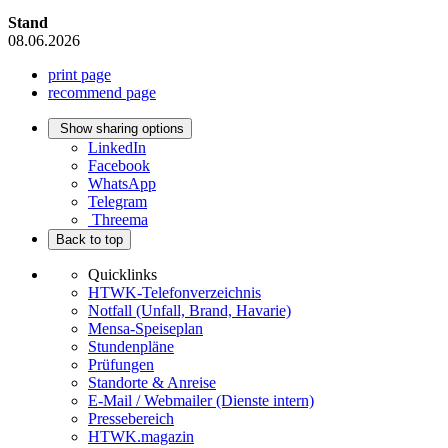
Stand
08.06.2026
print page
recommend page
Show sharing options
LinkedIn
Facebook
WhatsApp
Telegram
Threema
Back to top
Quicklinks
HTWK-Telefonverzeichnis
Notfall (Unfall, Brand, Havarie)
Mensa-Speiseplan
Stundenpläne
Prüfungen
Standorte & Anreise
E-Mail / Webmailer (Dienste intern)
Pressebereich
HTWK.magazin