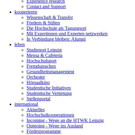
Experience research
Contact and Support
kooperieren
Wissenschaft & Transfer
Fördern & Stiften
Die Hochschule als Tagungsort
Mit Expertinnen und Experten netzwerken
In Verbindung bleiben: Alumni
leben
Studienort Leipzig
Mensa & Cafeteria
Hochschulsport
Fremdsprachen
Gesundheitsmanagement
Orchester
Hörsaalkino
Studentische Initiativen
Studentische Vertretung
Stellenportal
international
Aktuelles
Hochschulkooperationen
Incoming - Wege an die HTWK Leipzig
Outgoing - Wege ins Ausland
Förderprogramme