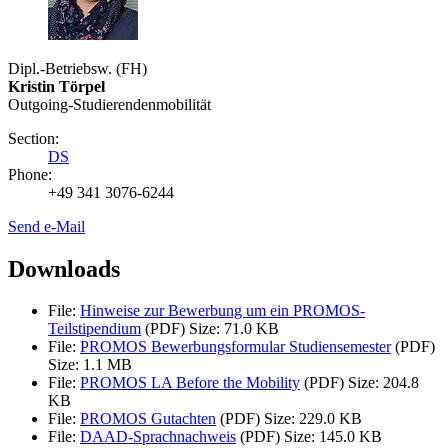
Dipl.-Betriebsw. (FH)
Kristin Törpel
Outgoing-Studierendenmobilität
Section:
DS
Phone:
+49 341 3076-6244
Send e-Mail
Downloads
File:
Hinweise zur Bewerbung um ein PROMOS-
Teilstipendium
(PDF)
Size: 71.0 KB
File:
PROMOS Bewerbungsformular Studiensemester
(PDF)
Size: 1.1 MB
File:
PROMOS LA Before the Mobility
(PDF)
Size: 204.8
KB
File:
PROMOS Gutachten
(PDF)
Size: 229.0 KB
File:
DAAD-Sprachnachweis
(PDF)
Size: 145.0 KB