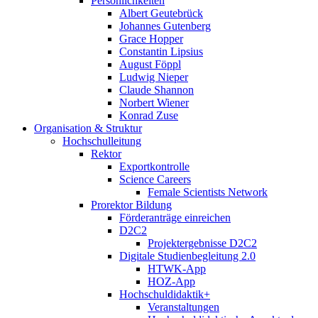
Persönlichkeiten
Albert Geutebrück
Johannes Gutenberg
Grace Hopper
Constantin Lipsius
August Föppl
Ludwig Nieper
Claude Shannon
Norbert Wiener
Konrad Zuse
Organisation & Struktur
Hochschulleitung
Rektor
Exportkontrolle
Science Careers
Female Scientists Network
Prorektor Bildung
Förderanträge einreichen
D2C2
Projektergebnisse D2C2
Digitale Studienbegleitung 2.0
HTWK-App
HOZ-App
Hochschuldidaktik+
Veranstaltungen