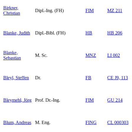
Birkner,
Dipl.-Ing. (FH)
FIM
MZ 211
Christian
Blanke, Judith
Dipl.-Bibl. (FH)
HB
HB 206
Blanke,
M. Sc.
MNZ
LI 002
Sebastian
Bleyl, Steffen
Dr.
FB
CE J9, 113
Bleymehl, Jörg
Prof. Dr.-Ing.
FIM
GU 214
Blum, Andreas
M. Eng.
FING
CL 000303