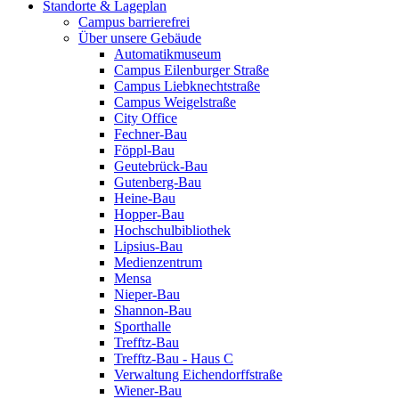
Standorte & Lageplan
Campus barrierefrei
Über unsere Gebäude
Automatikmuseum
Campus Eilenburger Straße
Campus Liebknechtstraße
Campus Weigelstraße
City Office
Fechner-Bau
Föppl-Bau
Geutebrück-Bau
Gutenberg-Bau
Heine-Bau
Hopper-Bau
Hochschulbibliothek
Lipsius-Bau
Medienzentrum
Mensa
Nieper-Bau
Shannon-Bau
Sporthalle
Trefftz-Bau
Trefftz-Bau - Haus C
Verwaltung Eichendorffstraße
Wiener-Bau