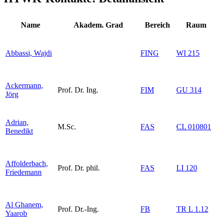
Name
Akadem. Grad
Bereich
Raum
Abbassi, Wajdi
FING
WI 215
Ackermann,
Prof. Dr. Ing.
FIM
GU 314
Jörg
Adrian,
M.Sc.
FAS
CL 010801
Benedikt
Affolderbach,
Prof. Dr. phil.
FAS
LI 120
Friedemann
Al Ghanem,
Prof. Dr.-Ing.
FB
TR L 1.12
Yaarob