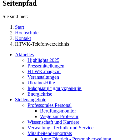
Seitenpfad
Sie sind hier:
Start
Hochschule
Kontakt
HTWK-Telefonverzeichnis
Aktuelles
Highlights 2025
Pressemitteilungen
HTWK.magazin
Veranstaltungen
Ukraine-Hilfe
Інформація для українців
Energiekrise
Stellenangebote
Professorales Personal
Berufungsmonitor
Wege zur Professur
Wissenschaft und Karriere
Verwaltung, Technik und Service
Mitarbeitendenporträts
Anne Dietrich - Personalverwaltung