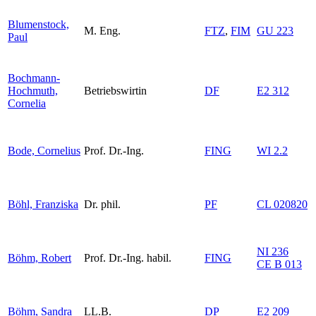
Blumenstock,
M. Eng.
FTZ
,
FIM
GU 223
Paul
Bochmann-
Hochmuth,
Betriebswirtin
DF
E2 312
Cornelia
Bode, Cornelius
Prof. Dr.-Ing.
FING
WI 2.2
Böhl, Franziska
Dr. phil.
PF
CL 020820
NI 236
Böhm, Robert
Prof. Dr.-Ing. habil.
FING
CE B 013
Böhm, Sandra
LL.B.
DP
E2 209