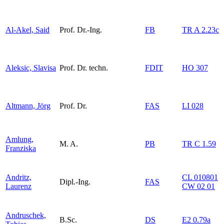
Al-Akel, Said
Prof. Dr.-Ing.
FB
TR A 2.23c
Aleksic, Slavisa
Prof. Dr. techn.
FDIT
HO 307
Altmann, Jörg
Prof. Dr.
FAS
LI 028
Amlung,
M. A.
PB
TR C 1.59
Franziska
Andritz,
CL 010801
Dipl.-Ing.
FAS
Laurenz
CW 02 01
Andruschek,
B.Sc.
DS
E2 0.79a