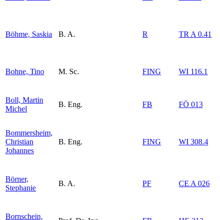
Böhme, Saskia
B. A.
R
TR A 0.41
Bohne, Tino
M. Sc.
FING
WI 116.1
Boll, Martin
B. Eng.
FB
FÖ 013
Michel
Bommersheim,
Christian
B. Eng.
FING
WI 308.4
Johannes
Börner,
B. A.
PF
CE A 026
Stephanie
Bornschein,