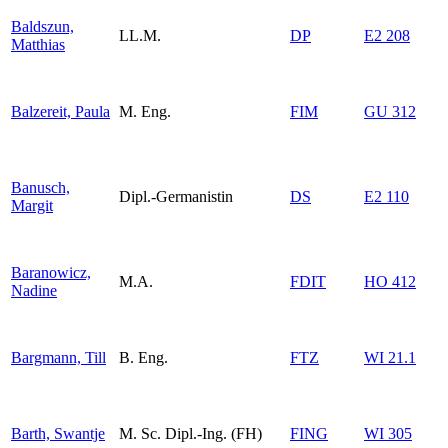
Baldszun,
LL.M.
DP
E2 208
Matthias
Balzereit, Paula
M. Eng.
FIM
GU 312
Banusch,
Dipl.-Germanistin
DS
E2 110
Margit
Baranowicz,
M.A.
FDIT
HO 412
Nadine
Bargmann, Till
B. Eng.
FTZ
WI 21.1
Barth, Swantje
M. Sc. Dipl.-Ing. (FH)
FING
WI 305