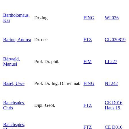
Bartholomäus,
Dr.-Ing.
FING
WI 026
Kai
Barton, Andrea
Dr. oec.
FTZ
CL 020819
Bärwald,
Prof. Dr. phil.
FIM
LI 227
Manuel
Bäsel, Uwe
Prof. Dr.-Ing. Dr. rer. nat.
FING
NI 242
Bauchspies,
CE D016
Dipl.-Geol.
FTZ
Chris
Haus 15
Bauchspies,
FTZ
CE D016