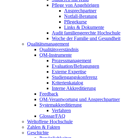
Pflege von Angehörigen
Ansprechpartner
Notfall-Beratung
Pflegekurse
Links & Dokumente
Audit familiengerechte Hochschule
Woche der Familie und Gesundheit
Qualitätsmanagement
Qualitätsverständnis
QM-Instrumente
Prozessmanagement
Evaluation/Befragungen
Externe Expertise
Studiengangskonferenz
Kriterienkatalog
Interne Akkreditierung
Feedback
QM-Verantwortung und Ansprechpartner
Systemakkreditierung
Verfahren
Glossar/FAQ
Weltoffene Hochschule
Zahlen & Fakten
Geschichte