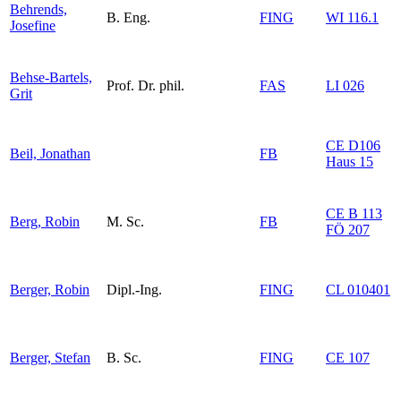
Behrends,
B. Eng.
FING
WI 116.1
Josefine
Behse-Bartels,
Prof. Dr. phil.
FAS
LI 026
Grit
CE D106
Beil, Jonathan
FB
Haus 15
CE B 113
Berg, Robin
M. Sc.
FB
FÖ 207
Berger, Robin
Dipl.-Ing.
FING
CL 010401
Berger, Stefan
B. Sc.
FING
CE 107