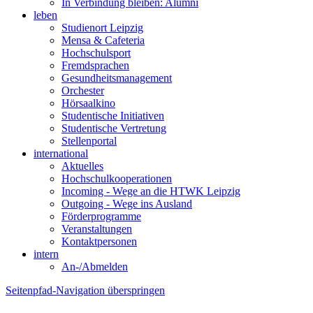
In Verbindung bleiben: Alumni
leben
Studienort Leipzig
Mensa & Cafeteria
Hochschulsport
Fremdsprachen
Gesundheitsmanagement
Orchester
Hörsaalkino
Studentische Initiativen
Studentische Vertretung
Stellenportal
international
Aktuelles
Hochschulkooperationen
Incoming - Wege an die HTWK Leipzig
Outgoing - Wege ins Ausland
Förderprogramme
Veranstaltungen
Kontaktpersonen
intern
An-/Abmelden
Seitenpfad-Navigation überspringen