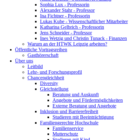
Sophia Lux - Professorin
Alexander Stahr - Professor
Ina Fichtner - Professorin
Lukas Kube - Wissenschaftlicher Mitarbeiter
Katharina Gelbrich - Professorin
Jens Schneider - Professor
Ines Wetzig und Christin Tunack - Finanzen
Warum an der HTWK Leipzig arbeiten?
Öffentliche Vortragsreihen
Gasthörerschaft
Über uns
Leitbild
Lehr- und Forschungsprofil
Chancengleichheit
Diversity
Gleichstellung
Beratung und Auskunft
Angebote und Fördermöglichkeiten
Externe Beratung und Angebote
Inklusion und Barrierefreiheit
Studieren mit Beeinträchtigung
Familiengerechte Hochschule
Familienservice
Mutterschutz
Studieren mit Kind