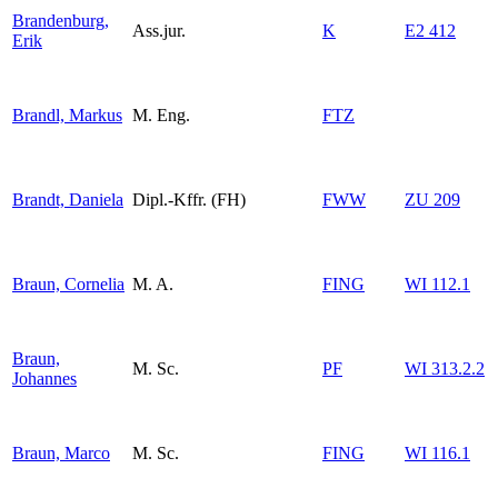
Brandenburg,
Ass.jur.
K
E2 412
Erik
Brandl, Markus
M. Eng.
FTZ
Brandt, Daniela
Dipl.-Kffr. (FH)
FWW
ZU 209
Braun, Cornelia
M. A.
FING
WI 112.1
Braun,
M. Sc.
PF
WI 313.2.2
Johannes
Braun, Marco
M. Sc.
FING
WI 116.1