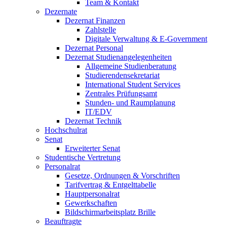
Team & Kontakt
Dezernate
Dezernat Finanzen
Zahlstelle
Digitale Verwaltung & E-Government
Dezernat Personal
Dezernat Studienangelegenheiten
Allgemeine Studienberatung
Studierendensekretariat
International Student Services
Zentrales Prüfungsamt
Stunden- und Raumplanung
IT/EDV
Dezernat Technik
Hochschulrat
Senat
Erweiterter Senat
Studentische Vertretung
Personalrat
Gesetze, Ordnungen & Vorschriften
Tarifvertrag & Entgelttabelle
Hauptpersonalrat
Gewerkschaften
Bildschirmarbeitsplatz Brille
Beauftragte