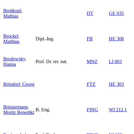
Breitkopf,
DT
GE 035
Mathias
Brockel,
Dipl.-Ing.
FB
HE 308
Matthias
Brodowsky,
Prof. Dr. rer. nat.
MNZ
LI 003
Hanna
Brösdorf, Georg
FTZ
HE 303
Brüggemann,
B. Eng.
FING
WI 212.1
Moritz Benedikt