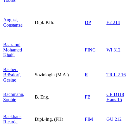
Tobias
August,
Dipl.-Kffr.
DP
E2 214
Constanze
Baazaoui,
Mohamed
FING
WI 312
Khalil
Bächer-
Brösdorf,
Soziologin (M.A.)
R
TR L 2.16
Gesine
Bachmann,
CE D118
B. Eng.
FB
Sophie
Haus 15
Backhaus,
Dipl.-Ing. (FH)
FIM
GU 212
Ricarda