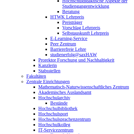
Hochschuldidaktische Aspekte der
Studiengangentwicklung
Beratung
HTWK Lehrpreis
Preisträger
Vorschlag Lehrpreis
Selbstauskunft Lehrpreis
E-Learning-Service
Peer Zentrum
Barrierefreie Lehre
studienerfolg@saxHAW
Prorektor Forschung und Nachhaltigkeit
Kanzlerin
Stabsstellen
Fakultäten
Zentrale Einrichtungen
Mathematisch-Naturwissenschaftliches Zentrum
Akademisches Auslandsamt
Hochschularchiv
Bestände
Hochschulbibliothek
Hochschulsport
Hochschulsprachenzentrum
Hochschulkolleg
IT-Servicezentrum