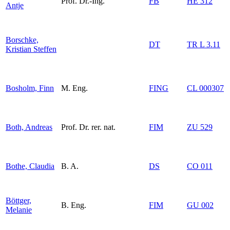
Prof. Dr.-Ing.
FB
HE 312
Antje
Borschke,
DT
TR L 3.11
Kristian Steffen
Bosholm, Finn
M. Eng.
FING
CL 000307
Both, Andreas
Prof. Dr. rer. nat.
FIM
ZU 529
Bothe, Claudia
B. A.
DS
CO 011
Böttger,
B. Eng.
FIM
GU 002
Melanie