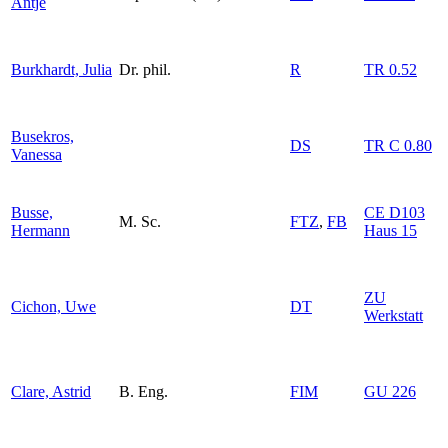
Antje
Burkhardt, Julia
Dr. phil.
R
TR 0.52
Busekros,
DS
TR C 0.80
Vanessa
Busse,
CE D103
M. Sc.
FTZ
,
FB
Hermann
Haus 15
ZU
Cichon, Uwe
DT
Werkstatt
Clare, Astrid
B. Eng.
FIM
GU 226