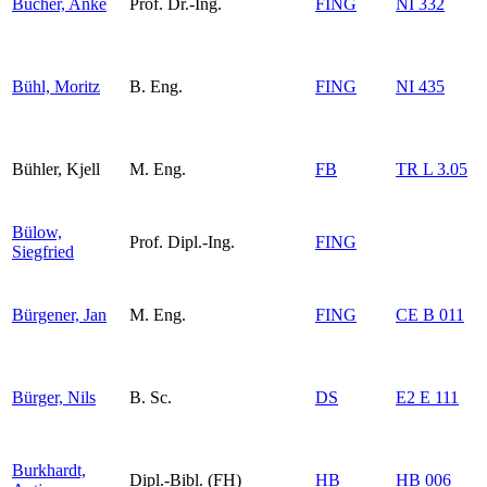
Bucher, Anke
Prof. Dr.-Ing.
FING
NI 332
Bühl, Moritz
B. Eng.
FING
NI 435
Bühler, Kjell
M. Eng.
FB
TR L 3.05
Bülow,
Prof. Dipl.-Ing.
FING
Siegfried
Bürgener, Jan
M. Eng.
FING
CE B 011
Bürger, Nils
B. Sc.
DS
E2 E 111
Burkhardt,
Dipl.-Bibl. (FH)
HB
HB 006