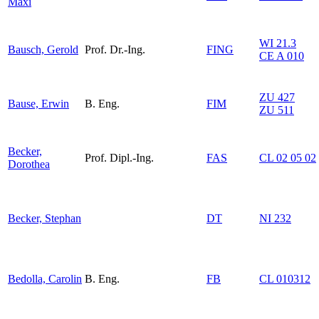
Maxi
WI 21.3
Bausch, Gerold
Prof. Dr.-Ing.
FING
CE A 010
ZU 427
Bause, Erwin
B. Eng.
FIM
ZU 511
Becker,
Prof. Dipl.-Ing.
FAS
CL 02 05 02
Dorothea
Becker, Stephan
DT
NI 232
Bedolla, Carolin
B. Eng.
FB
CL 010312