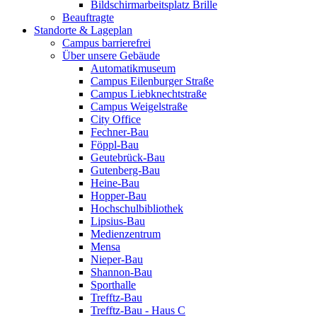
Bildschirmarbeitsplatz Brille
Beauftragte
Standorte & Lageplan
Campus barrierefrei
Über unsere Gebäude
Automatikmuseum
Campus Eilenburger Straße
Campus Liebknechtstraße
Campus Weigelstraße
City Office
Fechner-Bau
Föppl-Bau
Geutebrück-Bau
Gutenberg-Bau
Heine-Bau
Hopper-Bau
Hochschulbibliothek
Lipsius-Bau
Medienzentrum
Mensa
Nieper-Bau
Shannon-Bau
Sporthalle
Trefftz-Bau
Trefftz-Bau - Haus C