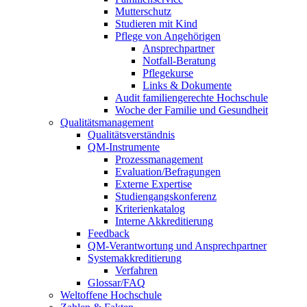
Mutterschutz
Studieren mit Kind
Pflege von Angehörigen
Ansprechpartner
Notfall-Beratung
Pflegekurse
Links & Dokumente
Audit familiengerechte Hochschule
Woche der Familie und Gesundheit
Qualitätsmanagement
Qualitätsverständnis
QM-Instrumente
Prozessmanagement
Evaluation/Befragungen
Externe Expertise
Studiengangskonferenz
Kriterienkatalog
Interne Akkreditierung
Feedback
QM-Verantwortung und Ansprechpartner
Systemakkreditierung
Verfahren
Glossar/FAQ
Weltoffene Hochschule