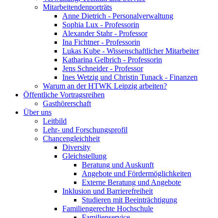
Mitarbeitendenporträts
Anne Dietrich - Personalverwaltung
Sophia Lux - Professorin
Alexander Stahr - Professor
Ina Fichtner - Professorin
Lukas Kube - Wissenschaftlicher Mitarbeiter
Katharina Gelbrich - Professorin
Jens Schneider - Professor
Ines Wetzig und Christin Tunack - Finanzen
Warum an der HTWK Leipzig arbeiten?
Öffentliche Vortragsreihen
Gasthörerschaft
Über uns
Leitbild
Lehr- und Forschungsprofil
Chancengleichheit
Diversity
Gleichstellung
Beratung und Auskunft
Angebote und Fördermöglichkeiten
Externe Beratung und Angebote
Inklusion und Barrierefreiheit
Studieren mit Beeinträchtigung
Familiengerechte Hochschule
Familienservice