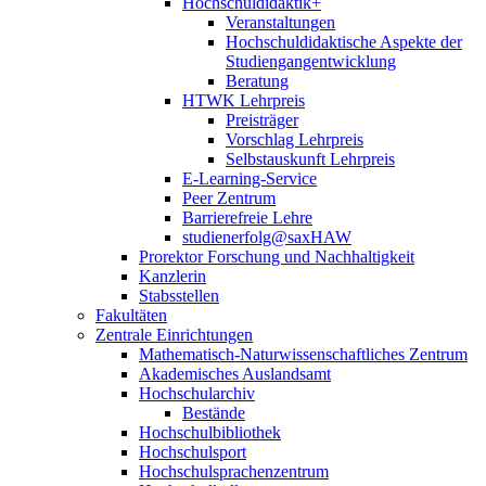
Hochschuldidaktik+
Veranstaltungen
Hochschuldidaktische Aspekte der
Studiengangentwicklung
Beratung
HTWK Lehrpreis
Preisträger
Vorschlag Lehrpreis
Selbstauskunft Lehrpreis
E-Learning-Service
Peer Zentrum
Barrierefreie Lehre
studienerfolg@saxHAW
Prorektor Forschung und Nachhaltigkeit
Kanzlerin
Stabsstellen
Fakultäten
Zentrale Einrichtungen
Mathematisch-Naturwissenschaftliches Zentrum
Akademisches Auslandsamt
Hochschularchiv
Bestände
Hochschulbibliothek
Hochschulsport
Hochschulsprachenzentrum