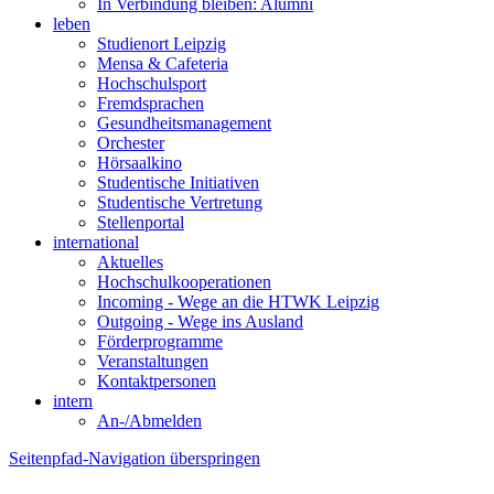
In Verbindung bleiben: Alumni
leben
Studienort Leipzig
Mensa & Cafeteria
Hochschulsport
Fremdsprachen
Gesundheitsmanagement
Orchester
Hörsaalkino
Studentische Initiativen
Studentische Vertretung
Stellenportal
international
Aktuelles
Hochschulkooperationen
Incoming - Wege an die HTWK Leipzig
Outgoing - Wege ins Ausland
Förderprogramme
Veranstaltungen
Kontaktpersonen
intern
An-/Abmelden
Seitenpfad-Navigation überspringen