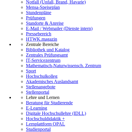
Notfall (Unfall, Brand, Havarie)
Mensa-Speiseplan
Stundenpläne
Prüfungen
Standorte & Anreise
E-Mail / Webmailer (Dienste intern)
Pressebereich
HTWK.magazin
Zentrale Bereiche
Bibliothek und Katalog
Zentrales Prüfungsamt
IT-Servicezentrum
Mathematisch-Naturwissensch. Zentrum
Sport
Hochschulkolleg
Akademisches Auslandsamt
Stellenangebote
Stellenportal
Lehre und Lernen
Beratung für Studierende
E-Learning
Digitale Hochschullehre (IDLL)
Hochschuldidaktik +
Lernplattform OPAL
Studienportal