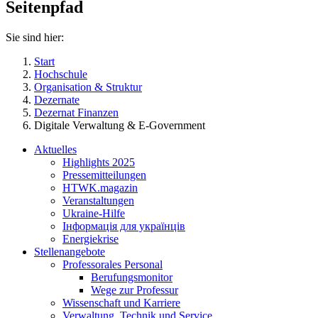
Seitenpfad
Sie sind hier:
Start
Hochschule
Organisation & Struktur
Dezernate
Dezernat Finanzen
Digitale Verwaltung & E-Government
Aktuelles
Highlights 2025
Pressemitteilungen
HTWK.magazin
Veranstaltungen
Ukraine-Hilfe
Інформація для українців
Energiekrise
Stellenangebote
Professorales Personal
Berufungsmonitor
Wege zur Professur
Wissenschaft und Karriere
Verwaltung, Technik und Service