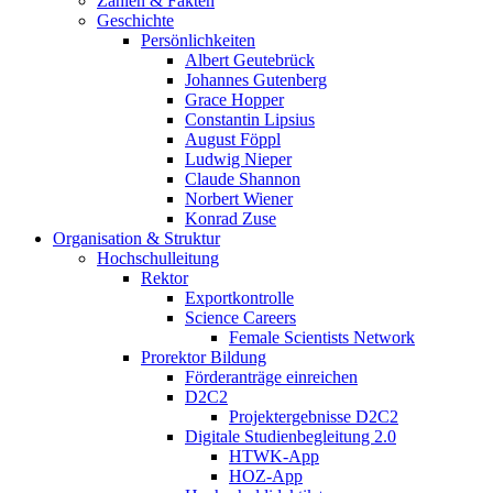
Zahlen & Fakten
Geschichte
Persönlichkeiten
Albert Geutebrück
Johannes Gutenberg
Grace Hopper
Constantin Lipsius
August Föppl
Ludwig Nieper
Claude Shannon
Norbert Wiener
Konrad Zuse
Organisation & Struktur
Hochschulleitung
Rektor
Exportkontrolle
Science Careers
Female Scientists Network
Prorektor Bildung
Förderanträge einreichen
D2C2
Projektergebnisse D2C2
Digitale Studienbegleitung 2.0
HTWK-App
HOZ-App