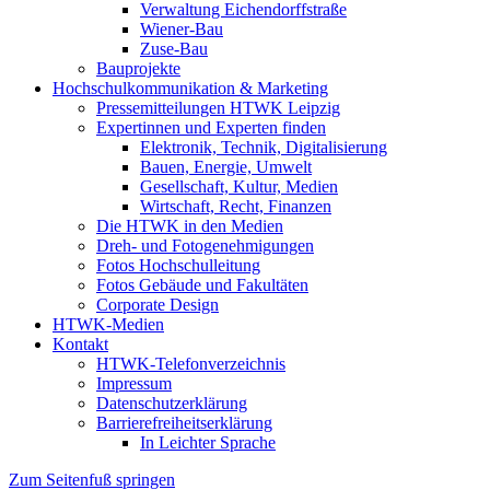
Verwaltung Eichendorffstraße
Wiener-Bau
Zuse-Bau
Bauprojekte
Hochschulkommunikation & Marketing
Pressemitteilungen HTWK Leipzig
Expertinnen und Experten finden
Elektronik, Technik, Digitalisierung
Bauen, Energie, Umwelt
Gesellschaft, Kultur, Medien
Wirtschaft, Recht, Finanzen
Die HTWK in den Medien
Dreh- und Fotogenehmigungen
Fotos Hochschulleitung
Fotos Gebäude und Fakultäten
Corporate Design
HTWK-Medien
Kontakt
HTWK-Telefonverzeichnis
Impressum
Datenschutzerklärung
Barrierefreiheitserklärung
In Leichter Sprache
Zum Seitenfuß springen