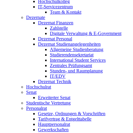
Hochschulkolleg
IT-Servicezentrum
Team & Kontakt
Dezernate
Dezernat Finanzen
Zahlstelle
Digitale Verwaltung & E-Government
Dezernat Personal
Dezernat Studienangelegenheiten
Allgemeine Studienberatung
Studierendensekretariat
International Student Services
Zentrales Prüfungsamt
Stunden- und Raumplanung
IT/EDV
Dezernat Technik
Hochschulrat
Senat
Erweiterter Senat
Studentische Vertretung
Personalrat
Gesetze, Ordnungen & Vorschriften
Tarifvertrag & Entgelttabelle
Hauptpersonalrat
Gewerkschaften