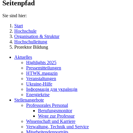
Seitenpfad
Sie sind hier:
Start
Hochschule
Organisation & Struktur
Hochschulleitung
Prorektor Bildung
Aktuelles
Highlights 2025
Pressemitteilungen
HTWK.magazin
Veranstaltungen
Ukraine-Hilfe
Інформація для українців
Energiekrise
Stellenangebote
Professorales Personal
Berufungsmonitor
Wege zur Professur
Wissenschaft und Karriere
Verwaltung, Technik und Service
Mitarbeitendenporträts