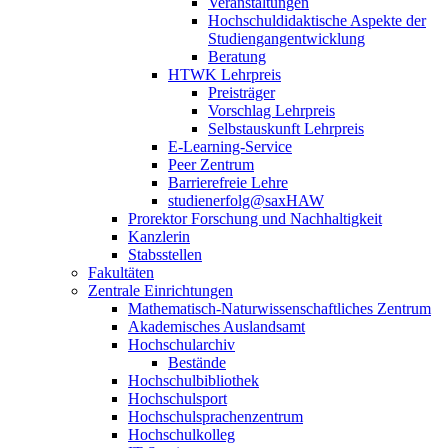
Veranstaltungen
Hochschuldidaktische Aspekte der
Studiengangentwicklung
Beratung
HTWK Lehrpreis
Preisträger
Vorschlag Lehrpreis
Selbstauskunft Lehrpreis
E-Learning-Service
Peer Zentrum
Barrierefreie Lehre
studienerfolg@saxHAW
Prorektor Forschung und Nachhaltigkeit
Kanzlerin
Stabsstellen
Fakultäten
Zentrale Einrichtungen
Mathematisch-Naturwissenschaftliches Zentrum
Akademisches Auslandsamt
Hochschularchiv
Bestände
Hochschulbibliothek
Hochschulsport
Hochschulsprachenzentrum
Hochschulkolleg