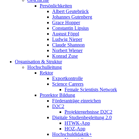
Geschichte
Persönlichkeiten
Albert Geutebrück
Johannes Gutenberg
Grace Hopper
Constantin Lipsius
August Föppl
Ludwig Nieper
Claude Shannon
Norbert Wiener
Konrad Zuse
Organisation & Struktur
Hochschulleitung
Rektor
Exportkontrolle
Science Careers
Female Scientists Network
Prorektor Bildung
Förderanträge einreichen
D2C2
Projektergebnisse D2C2
Digitale Studienbegleitung 2.0
HTWK-App
HOZ-App
Hochschuldidaktik+