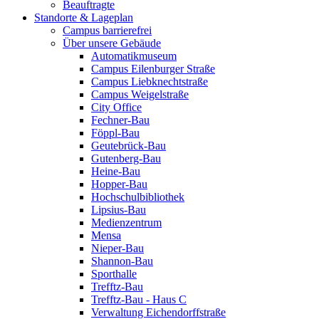
Beauftragte
Standorte & Lageplan
Campus barrierefrei
Über unsere Gebäude
Automatikmuseum
Campus Eilenburger Straße
Campus Liebknechtstraße
Campus Weigelstraße
City Office
Fechner-Bau
Föppl-Bau
Geutebrück-Bau
Gutenberg-Bau
Heine-Bau
Hopper-Bau
Hochschulbibliothek
Lipsius-Bau
Medienzentrum
Mensa
Nieper-Bau
Shannon-Bau
Sporthalle
Trefftz-Bau
Trefftz-Bau - Haus C
Verwaltung Eichendorffstraße