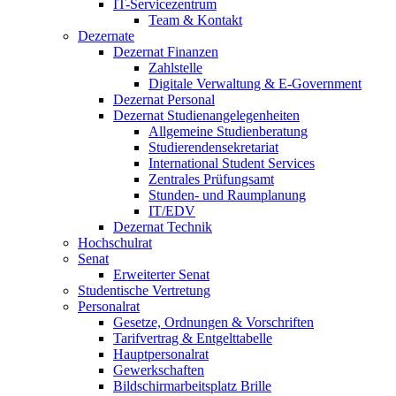
IT-Servicezentrum
Team & Kontakt
Dezernate
Dezernat Finanzen
Zahlstelle
Digitale Verwaltung & E-Government
Dezernat Personal
Dezernat Studienangelegenheiten
Allgemeine Studienberatung
Studierendensekretariat
International Student Services
Zentrales Prüfungsamt
Stunden- und Raumplanung
IT/EDV
Dezernat Technik
Hochschulrat
Senat
Erweiterter Senat
Studentische Vertretung
Personalrat
Gesetze, Ordnungen & Vorschriften
Tarifvertrag & Entgelttabelle
Hauptpersonalrat
Gewerkschaften
Bildschirmarbeitsplatz Brille