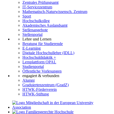
Zentrales Prüfungsamt
IT-Servicezentrum
Mathematisch-Naturwissensch. Zentrum
Sport
Hochschulkolleg
Akademisches Auslandsamt
Stellenangebote
Stellenportal
Lehre und Lernen
Beratung für Studierende
E-Learning
Digitale Hochschullehre (IDLL)
Hochschuldidaktik +
Lernplattform OPAL
Studienportal
Öffentliche Vorlesungen
engagiert & verbunden
Alumni
Graduiertenzentrum (GradZ)
HTWK-Förderverein
HTWK-Stiftung