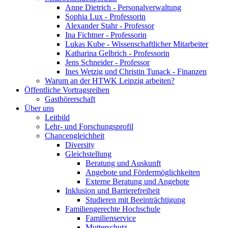
Anne Dietrich - Personalverwaltung
Sophia Lux - Professorin
Alexander Stahr - Professor
Ina Fichtner - Professorin
Lukas Kube - Wissenschaftlicher Mitarbeiter
Katharina Gelbrich - Professorin
Jens Schneider - Professor
Ines Wetzig und Christin Tunack - Finanzen
Warum an der HTWK Leipzig arbeiten?
Öffentliche Vortragsreihen
Gasthörerschaft
Über uns
Leitbild
Lehr- und Forschungsprofil
Chancengleichheit
Diversity
Gleichstellung
Beratung und Auskunft
Angebote und Fördermöglichkeiten
Externe Beratung und Angebote
Inklusion und Barrierefreiheit
Studieren mit Beeinträchtigung
Familiengerechte Hochschule
Familienservice
Mutterschutz