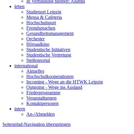
In Verbindung bleiben: Alumni
leben
Studienort Leipzig
Mensa & Cafeteria
Hochschulsport
Fremdsprachen
Gesundheitsmanagement
Orchester
Hörsaalkino
Studentische Initiativen
Studentische Vertretung
Stellenportal
international
Aktuelles
Hochschulkooperationen
Incoming - Wege an die HTWK Leipzig
Outgoing - Wege ins Ausland
Förderprogramme
Veranstaltungen
Kontaktpersonen
intern
An-/Abmelden
Seitenpfad-Navigation überspringen