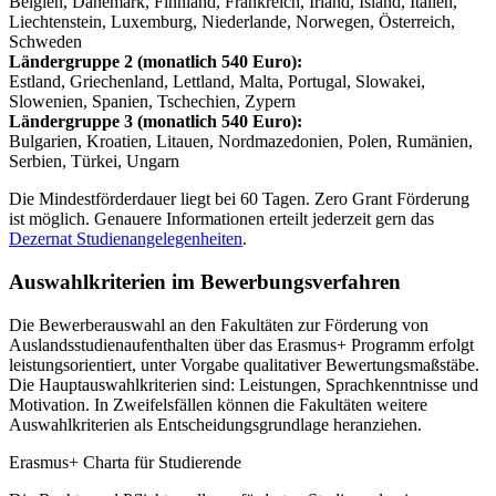
Belgien, Dänemark, Finnland, Frankreich, Irland, Island, Italien,
Liechtenstein, Luxemburg, Niederlande, Norwegen, Österreich,
Schweden
Ländergruppe 2 (monatlich 540 Euro):
Estland, Griechenland, Lettland, Malta, Portugal, Slowakei,
Slowenien, Spanien, Tschechien, Zypern
Ländergruppe 3 (monatlich 540 Euro):
Bulgarien, Kroatien, Litauen, Nordmazedonien, Polen, Rumänien,
Serbien, Türkei, Ungarn
Die Mindestförderdauer liegt bei 60 Tagen. Zero Grant Förderung
ist möglich. Genauere Informationen erteilt jederzeit gern das
Dezernat Studienangelegenheiten
.
Auswahlkriterien im Bewerbungsverfahren
Die Bewerberauswahl an den Fakultäten zur Förderung von
Auslandsstudienaufenthalten über das Erasmus+ Programm erfolgt
leistungsorientiert, unter Vorgabe qualitativer Bewertungsmaßstäbe.
Die Hauptauswahlkriterien sind: Leistungen, Sprachkenntnisse und
Motivation. In Zweifelsfällen können die Fakultäten weitere
Auswahlkriterien als Entscheidungsgrundlage heranziehen.
Erasmus+ Charta für Studierende