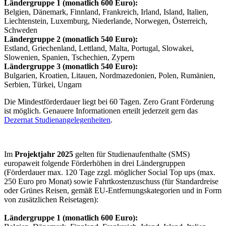
Ländergruppe 1 (monatlich 600 Euro):
Belgien, Dänemark, Finnland, Frankreich, Irland, Island, Italien,
Liechtenstein, Luxemburg, Niederlande, Norwegen, Österreich,
Schweden
Ländergruppe 2 (monatlich 540 Euro):
Estland, Griechenland, Lettland, Malta, Portugal, Slowakei,
Slowenien, Spanien, Tschechien, Zypern
Ländergruppe 3 (monatlich 540 Euro):
Bulgarien, Kroatien, Litauen, Nordmazedonien, Polen, Rumänien,
Serbien, Türkei, Ungarn
Die Mindestförderdauer liegt bei 60 Tagen. Zero Grant Förderung
ist möglich. Genauere Informationen erteilt jederzeit gern das
Dezernat Studienangelegenheiten
.
Im
Projektjahr 2025
gelten für Studienaufenthalte (SMS)
europaweit folgende Förderhöhen in drei Ländergruppen
(Förderdauer max. 120 Tage zzgl. möglicher Social Top ups (max.
250 Euro pro Monat) sowie Fahrtkostenzuschuss (für Standardreise
oder Grünes Reisen, gemäß EU-Entfernungskategorien und in Form
von zusätzlichen Reisetagen):
Ländergruppe 1 (monatlich 600 Euro):