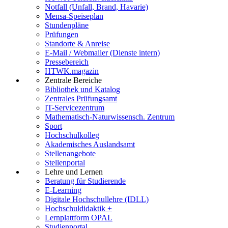
Notfall (Unfall, Brand, Havarie)
Mensa-Speiseplan
Stundenpläne
Prüfungen
Standorte & Anreise
E-Mail / Webmailer (Dienste intern)
Pressebereich
HTWK.magazin
Zentrale Bereiche
Bibliothek und Katalog
Zentrales Prüfungsamt
IT-Servicezentrum
Mathematisch-Naturwissensch. Zentrum
Sport
Hochschulkolleg
Akademisches Auslandsamt
Stellenangebote
Stellenportal
Lehre und Lernen
Beratung für Studierende
E-Learning
Digitale Hochschullehre (IDLL)
Hochschuldidaktik +
Lernplattform OPAL
Studienportal