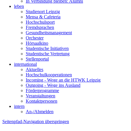
In Verbindung bleiben: Alumni
leben
Studienort Leipzig
Mensa & Cafeteria
Hochschulsport
Fremdsprachen
Gesundheitsmanagement
Orchester
Hörsaalkino
Studentische Initiativen
Studentische Vertretung
Stellenportal
international
Aktuelles
Hochschulkooperationen
Incoming - Wege an die HTWK Leipzig
Outgoing - Wege ins Ausland
Förderprogramme
Veranstaltungen
Kontaktpersonen
intern
An-/Abmelden
Seitenpfad-Navigation überspringen