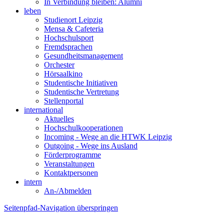
In Verbindung bleiben: Alumni
leben
Studienort Leipzig
Mensa & Cafeteria
Hochschulsport
Fremdsprachen
Gesundheitsmanagement
Orchester
Hörsaalkino
Studentische Initiativen
Studentische Vertretung
Stellenportal
international
Aktuelles
Hochschulkooperationen
Incoming - Wege an die HTWK Leipzig
Outgoing - Wege ins Ausland
Förderprogramme
Veranstaltungen
Kontaktpersonen
intern
An-/Abmelden
Seitenpfad-Navigation überspringen