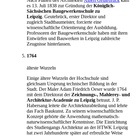
Nach Plänen des Architekten
Albert Geutebrück
kam
es 13. Juli 1838 zur Gründung der
Königlich-
Sächsischen Baugewerkenschule zu
Leipzig
. Geutebrück, erster Direktor und
zugleich Stadtbaumeister, forcierte eine
wissenschaftliche Orientierung der Ausbildung.
Professoren der Baugewerkenschule haben mit ihren
Entwürfen und Bauwerken in Leipzig zahlreiche
Zeugnisse hinterlassen.
1764
älteste Wurzeln
Einige ältere Wurzeln der Hochschule sind
gleichsam Ursprung technischer Bildung in der
Stadt. Der Maler Adam Friedrich Oeser wurde 1764
mit dem Direktorat der
Zeichnungs-, Mahlerey- und
Architektur-Academie zu Leipzig
betraut. J. P.
Habersang leitete die Architekturabteilung und lehrte
das Fach Baukunst. Zu seinem wissenschaftlichen
Konzept gehörte die Anwendung mathematisch-
naturwissenschaftlicher Kenntnisse. Die Einrichtung
des Studiengangs Architektur an der HTWK Leipzig
hat zwei Jahrhunderte später auf erfreuliche Weise