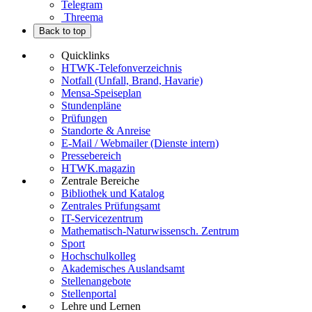
Telegram
Threema
Back to top
Quicklinks
HTWK-Telefonverzeichnis
Notfall (Unfall, Brand, Havarie)
Mensa-Speiseplan
Stundenpläne
Prüfungen
Standorte & Anreise
E-Mail / Webmailer (Dienste intern)
Pressebereich
HTWK.magazin
Zentrale Bereiche
Bibliothek und Katalog
Zentrales Prüfungsamt
IT-Servicezentrum
Mathematisch-Naturwissensch. Zentrum
Sport
Hochschulkolleg
Akademisches Auslandsamt
Stellenangebote
Stellenportal
Lehre und Lernen