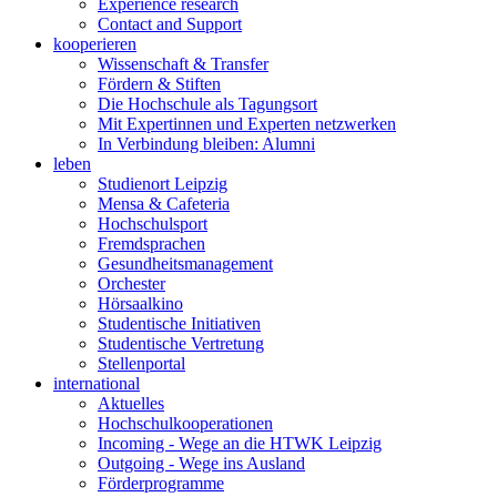
Experience research
Contact and Support
kooperieren
Wissenschaft & Transfer
Fördern & Stiften
Die Hochschule als Tagungsort
Mit Expertinnen und Experten netzwerken
In Verbindung bleiben: Alumni
leben
Studienort Leipzig
Mensa & Cafeteria
Hochschulsport
Fremdsprachen
Gesundheitsmanagement
Orchester
Hörsaalkino
Studentische Initiativen
Studentische Vertretung
Stellenportal
international
Aktuelles
Hochschulkooperationen
Incoming - Wege an die HTWK Leipzig
Outgoing - Wege ins Ausland
Förderprogramme