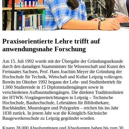
Praxisorientierte Lehre trifft auf
anwendungsnahe Forschung
Am 15. Juli 1992 wurde mit der Übergabe der Gründungsurkunde
durch den damaligen Staatsminister für Wissenschaft und Kunst des
Freistaates Sachsen, Prof. Hans Joachim Meyer die Gründung der
Hochschule für Technik, Wirtschaft und Kultur Leipzig vollzogen.
Bereits im Oktober 1992 begann der Lehr- und Studienbetrieb für
1.000 Studierende in 15 Diplomstudiengängen sowie in
verschiedenen Aufbaustudiengängen. Die direkten Traditionslinien
der HTWK-Vorgängereinrichtungen in Leipzig – Technische
Hochschule, Bauhochschule, Lehrstätten für Bibliothekare,
Buchhändler, Museologen und Polygrafen – reichen bis ins Jahr
1838 zurück. In jenem Jahr war die Königlich-Sächsische
Baugewerkenschule zu Leipzig gegründet worden.
Knapp 28.000 Absolventinnen und Absolventen haben bis zum 30.