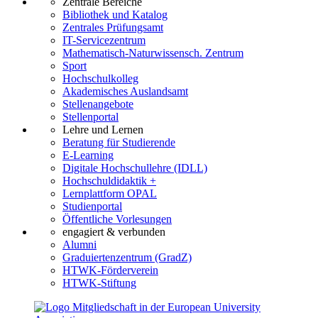
Zentrale Bereiche
Bibliothek und Katalog
Zentrales Prüfungsamt
IT-Servicezentrum
Mathematisch-Naturwissensch. Zentrum
Sport
Hochschulkolleg
Akademisches Auslandsamt
Stellenangebote
Stellenportal
Lehre und Lernen
Beratung für Studierende
E-Learning
Digitale Hochschullehre (IDLL)
Hochschuldidaktik +
Lernplattform OPAL
Studienportal
Öffentliche Vorlesungen
engagiert & verbunden
Alumni
Graduiertenzentrum (GradZ)
HTWK-Förderverein
HTWK-Stiftung