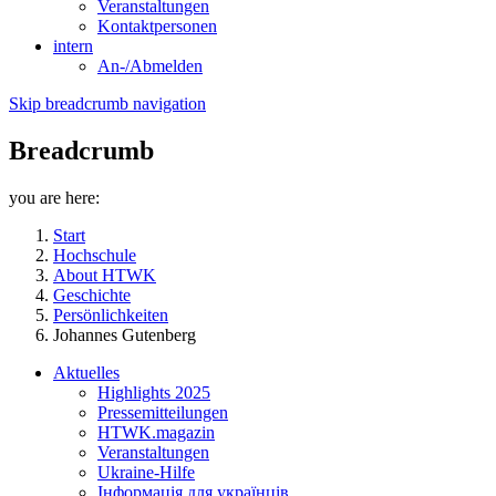
Veranstaltungen
Kontaktpersonen
intern
An-/Abmelden
Skip breadcrumb navigation
Breadcrumb
you are here:
Start
Hochschule
About HTWK
Geschichte
Persönlichkeiten
Johannes Gutenberg
Aktuelles
Highlights 2025
Pressemitteilungen
HTWK.magazin
Veranstaltungen
Ukraine-Hilfe
Інформація для українців