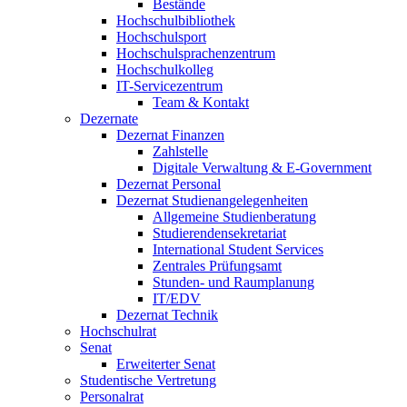
Bestände
Hochschulbibliothek
Hochschulsport
Hochschulsprachenzentrum
Hochschulkolleg
IT-Servicezentrum
Team & Kontakt
Dezernate
Dezernat Finanzen
Zahlstelle
Digitale Verwaltung & E-Government
Dezernat Personal
Dezernat Studienangelegenheiten
Allgemeine Studienberatung
Studierendensekretariat
International Student Services
Zentrales Prüfungsamt
Stunden- und Raumplanung
IT/EDV
Dezernat Technik
Hochschulrat
Senat
Erweiterter Senat
Studentische Vertretung
Personalrat