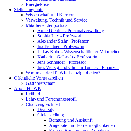
Energiekrise
Stellenangebote
Wissenschaft und Karriere
Verwaltung, Technik und Service
Mitarbeitendenporträts
Anne Dietrich - Personalverwaltung
Sophia Lux - Professorin
Alexander Stahr - Professor
Ina Fichtner - Professorin
Lukas Kube - Wissenschaftlicher Mitarbeiter
Katharina Gelbrich - Professorin
Jens Schneider - Professor
Ines Wetzig und Christin Tunack - Finanzen
Warum an der HTWK Leipzig arbeiten?
Öffentliche Vortragsreihen
Gasthörerschaft
About HTWK
Leitbild
Lehr- und Forschungsprofil
Chancengleichheit
Diversity
Gleichstellung
Beratung und Auskunft
Angebote und Fördermöglichkeiten
Externe Beratung und Angebote