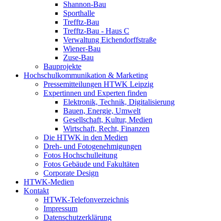
Shannon-Bau
Sporthalle
Trefftz-Bau
Trefftz-Bau - Haus C
Verwaltung Eichendorffstraße
Wiener-Bau
Zuse-Bau
Bauprojekte
Hochschulkommunikation & Marketing
Pressemitteilungen HTWK Leipzig
Expertinnen und Experten finden
Elektronik, Technik, Digitalisierung
Bauen, Energie, Umwelt
Gesellschaft, Kultur, Medien
Wirtschaft, Recht, Finanzen
Die HTWK in den Medien
Dreh- und Fotogenehmigungen
Fotos Hochschulleitung
Fotos Gebäude und Fakultäten
Corporate Design
HTWK-Medien
Kontakt
HTWK-Telefonverzeichnis
Impressum
Datenschutzerklärung