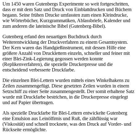
Um 1450 waren Gutenbergs Experimente so weit fortgeschritten,
dass er mit dem Satz und Druck von Einblattdrucken und Büchern
begann. Seine frühen Drucke umfassten zum einen Kleindrucke,
wie Wörterbücher, Kurzgrammatiken, Ablassbriefe, Kalender und
zum anderen die lateinische Bibel (Gutenberg-Bibel).
Gutenberg erfand den neuartigen Buchdruck durch
Weiterentwicklung der Druckverfahren zu einem Gesamtsystem.
Der Kern waren das Handgießinstrument, mit dessen Hilfe eine
größere Anzahl von Drucklettern einzeln, schneller und feiner mit
einer Blei-Zink-Legierung gegossen werden konnte
(Replikenverfahren), die spezielle Druckerpresse und die
entscheidend verbesserte Druckfarbe.
Die einzelnen Blei-Lettern wurden mittels eines Winkelhakens zu
Zeilen zusammengefügt. Diese gesetzten Zeilen wurden in einem
Setzschiff zu einer Seite zusammengestellt. Der somit erhaltene Satz
wurde mit Druckfarbe bestrichen, in die Druckerpresse eingelegt
und auf Papier übertragen.
Als spezielle Druckfarbe für Blei-Lettern entwickelte Gutenberg
eine Emulsion aus Leinölfirnis und Ruß, die zähflüssig war
(Viskosität) und schnell trocknete, was den Druck auf Vorder- und
Rückseite ermöglichte.