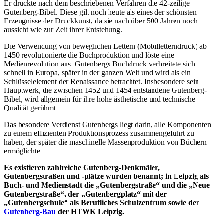
Er druckte nach dem beschriebenen Verfahren die 42-zeilige
Gutenberg-Bibel. Diese gilt noch heute als eines der schönsten
Erzeugnisse der Druckkunst, da sie nach über 500 Jahren noch
aussieht wie zur Zeit ihrer Entstehung.
Die Verwendung von beweglichen Lettern (Mobilletterndruck) ab
1450 revolutionierte die Buchproduktion und löste eine
Medienrevolution aus. Gutenbergs Buchdruck verbreitete sich
schnell in Europa, später in der ganzen Welt und wird als ein
Schlüsselelement der Renaissance betrachtet. Insbesondere sein
Hauptwerk, die zwischen 1452 und 1454 entstandene Gutenberg-
Bibel, wird allgemein für ihre hohe ästhetische und technische
Qualität gerühmt.
Das besondere Verdienst Gutenbergs liegt darin, alle Komponenten
zu einem effizienten Produktionsprozess zusammengeführt zu
haben, der später die maschinelle Massenproduktion von Büchern
ermöglichte.
Es existieren zahlreiche Gutenberg-Denkmäler,
Gutenbergstraßen und -plätze wurden benannt; in Leipzig als
Buch- und Medienstadt die „Gutenbergstraße“ und die „Neue
Gutenbergstraße“, der „Gutenbergplatz“ mit der
„Gutenbergschule“ als Berufliches Schulzentrum sowie der
Gutenberg-Bau
der HTWK Leipzig.