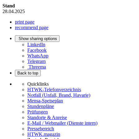
Stand
28.04.2025
print page
recommend page
Show sharing options
LinkedIn
Facebook
WhatsApp
Telegram
Threema
Back to top
Quicklinks
HTWK-Telefonverzeichnis
Notfall (Unfall, Brand, Havarie)
Mensa-Speiseplan
Stundenpläne
Prüfungen
Standorte & Anreise
E-Mail / Webmailer (Dienste intern)
Pressebereich
HTWK.magazin