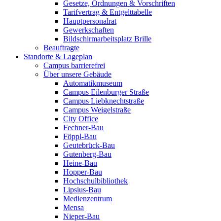
Gesetze, Ordnungen & Vorschriften
Tarifvertrag & Entgelttabelle
Hauptpersonalrat
Gewerkschaften
Bildschirmarbeitsplatz Brille
Beauftragte
Standorte & Lageplan
Campus barrierefrei
Über unsere Gebäude
Automatikmuseum
Campus Eilenburger Straße
Campus Liebknechtstraße
Campus Weigelstraße
City Office
Fechner-Bau
Föppl-Bau
Geutebrück-Bau
Gutenberg-Bau
Heine-Bau
Hopper-Bau
Hochschulbibliothek
Lipsius-Bau
Medienzentrum
Mensa
Nieper-Bau