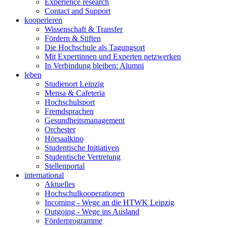
Experience research
Contact and Support
kooperieren
Wissenschaft & Transfer
Fördern & Stiften
Die Hochschule als Tagungsort
Mit Expertinnen und Experten netzwerken
In Verbindung bleiben: Alumni
leben
Studienort Leipzig
Mensa & Cafeteria
Hochschulsport
Fremdsprachen
Gesundheitsmanagement
Orchester
Hörsaalkino
Studentische Initiativen
Studentische Vertretung
Stellenportal
international
Aktuelles
Hochschulkooperationen
Incoming - Wege an die HTWK Leipzig
Outgoing - Wege ins Ausland
Förderprogramme