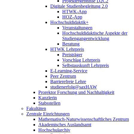
Projektergebnisse D2C2
Digitale Studienbegleitung 2.0
HTWK-App
HOZ-App
Hochschuldidaktik+
Veranstaltungen
Hochschuldidaktische Aspekte der
Studiengangentwicklung
Beratung
HTWK Lehrpreis
Preisträger
Vorschlag Lehrpreis
Selbstauskunft Lehrpreis
E-Learning-Service
Peer Zentrum
Barrierefreie Lehre
studienerfolg@saxHAW
Prorektor Forschung und Nachhaltigkeit
Kanzlerin
Stabsstellen
Fakultäten
Zentrale Einrichtungen
Mathematisch-Naturwissenschaftliches Zentrum
Akademisches Auslandsamt
Hochschularchiv