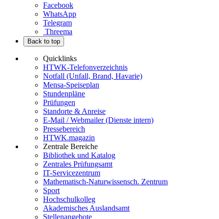
Facebook
WhatsApp
Telegram
Threema
Back to top
Quicklinks
HTWK-Telefonverzeichnis
Notfall (Unfall, Brand, Havarie)
Mensa-Speiseplan
Stundenpläne
Prüfungen
Standorte & Anreise
E-Mail / Webmailer (Dienste intern)
Pressebereich
HTWK.magazin
Zentrale Bereiche
Bibliothek und Katalog
Zentrales Prüfungsamt
IT-Servicezentrum
Mathematisch-Naturwissensch. Zentrum
Sport
Hochschulkolleg
Akademisches Auslandsamt
Stellenangebote