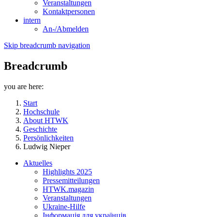
Veranstaltungen
Kontaktpersonen
intern
An-/Abmelden
Skip breadcrumb navigation
Breadcrumb
you are here:
Start
Hochschule
About HTWK
Geschichte
Persönlichkeiten
Ludwig Nieper
Aktuelles
Highlights 2025
Pressemitteilungen
HTWK.magazin
Veranstaltungen
Ukraine-Hilfe
Інформація для українців