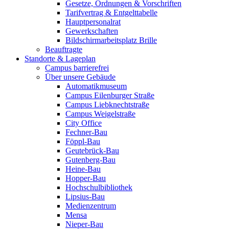
Gesetze, Ordnungen & Vorschriften
Tarifvertrag & Entgelttabelle
Hauptpersonalrat
Gewerkschaften
Bildschirmarbeitsplatz Brille
Beauftragte
Standorte & Lageplan
Campus barrierefrei
Über unsere Gebäude
Automatikmuseum
Campus Eilenburger Straße
Campus Liebknechtstraße
Campus Weigelstraße
City Office
Fechner-Bau
Föppl-Bau
Geutebrück-Bau
Gutenberg-Bau
Heine-Bau
Hopper-Bau
Hochschulbibliothek
Lipsius-Bau
Medienzentrum
Mensa
Nieper-Bau