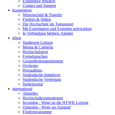
Experience research
Contact and Support
kooperieren
Wissenschaft & Transfer
Fördern & Stiften
Die Hochschule als Tagungsort
Mit Expertinnen und Experten netzwerken
In Verbindung bleiben: Alumni
leben
Studienort Leipzig
Mensa & Cafeteria
Hochschulsport
Fremdsprachen
Gesundheitsmanagement
Orchester
Hörsaalkino
Studentische Initiativen
Studentische Vertretung
Stellenportal
international
Aktuelles
Hochschulkooperationen
Incoming - Wege an die HTWK Leipzig
Outgoing - Wege ins Ausland
Förderprogramme