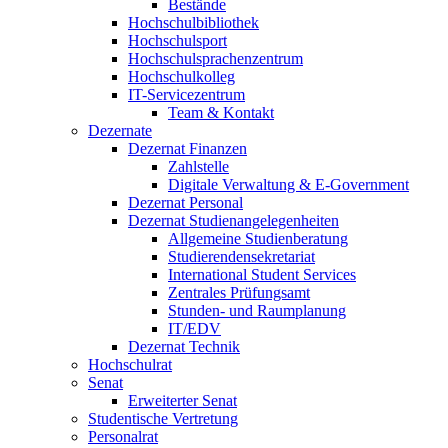
Bestände
Hochschulbibliothek
Hochschulsport
Hochschulsprachenzentrum
Hochschulkolleg
IT-Servicezentrum
Team & Kontakt
Dezernate
Dezernat Finanzen
Zahlstelle
Digitale Verwaltung & E-Government
Dezernat Personal
Dezernat Studienangelegenheiten
Allgemeine Studienberatung
Studierendensekretariat
International Student Services
Zentrales Prüfungsamt
Stunden- und Raumplanung
IT/EDV
Dezernat Technik
Hochschulrat
Senat
Erweiterter Senat
Studentische Vertretung
Personalrat