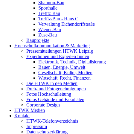
Shannon-Bau
Sporthalle
Trefftz-Bau
Trefftz-Bau - Haus C
Verwaltung Eichendorffstraße
Wiener-Bau
Zuse-Bau
Bauprojekte
Hochschulkommunikation & Marketing
Pressemitteilungen HTWK Leipzig
Expertinnen und Experten finden
Elektronik, Technik, Digitalisierung
Bauen, Energie, Umwelt
Gesellschaft, Kultur, Medien
Wirtschaft, Recht, Finanzen
Die HTWK in den Medien
Dreh- und Fotogenehmigungen
Fotos Hochschulleitung
Fotos Gebäude und Fakultäten
Corporate Design
HTWK-Medien
Kontakt
HTWK-Telefonverzeichnis
Impressum
Datenschutzerklärung