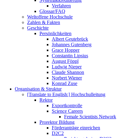
Systemakkreditierung
Verfahren
Glossar/FAQ
Weltoffene Hochschule
Zahlen & Fakten
Geschichte
Persönlichkeiten
Albert Geutebrück
Johannes Gutenberg
Grace Hopper
Constantin Lipsius
August Föppl
Ludwig Nieper
Claude Shannon
Norbert Wiener
Konrad Zuse
Organisation & Struktur
[Translate to English:] Hochschulleitung
Rektor
Exportkontrolle
Science Careers
Female Scientists Network
Prorektor Bildung
Förderanträge einreichen
D2C2