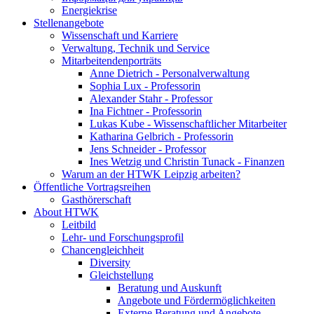
Energiekrise
Stellenangebote
Wissenschaft und Karriere
Verwaltung, Technik und Service
Mitarbeitendenporträts
Anne Dietrich - Personalverwaltung
Sophia Lux - Professorin
Alexander Stahr - Professor
Ina Fichtner - Professorin
Lukas Kube - Wissenschaftlicher Mitarbeiter
Katharina Gelbrich - Professorin
Jens Schneider - Professor
Ines Wetzig und Christin Tunack - Finanzen
Warum an der HTWK Leipzig arbeiten?
Öffentliche Vortragsreihen
Gasthörerschaft
About HTWK
Leitbild
Lehr- und Forschungsprofil
Chancengleichheit
Diversity
Gleichstellung
Beratung und Auskunft
Angebote und Fördermöglichkeiten
Externe Beratung und Angebote