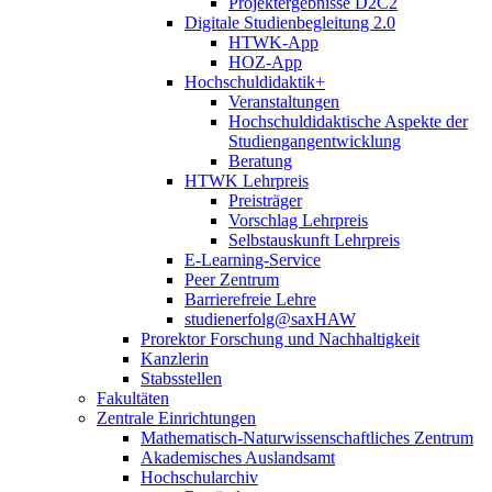
Projektergebnisse D2C2
Digitale Studienbegleitung 2.0
HTWK-App
HOZ-App
Hochschuldidaktik+
Veranstaltungen
Hochschuldidaktische Aspekte der
Studiengangentwicklung
Beratung
HTWK Lehrpreis
Preisträger
Vorschlag Lehrpreis
Selbstauskunft Lehrpreis
E-Learning-Service
Peer Zentrum
Barrierefreie Lehre
studienerfolg@saxHAW
Prorektor Forschung und Nachhaltigkeit
Kanzlerin
Stabsstellen
Fakultäten
Zentrale Einrichtungen
Mathematisch-Naturwissenschaftliches Zentrum
Akademisches Auslandsamt
Hochschularchiv