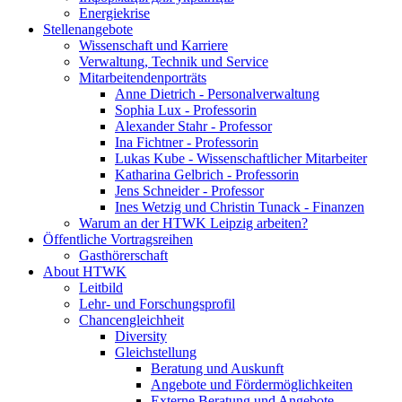
Energiekrise
Stellenangebote
Wissenschaft und Karriere
Verwaltung, Technik und Service
Mitarbeitendenporträts
Anne Dietrich - Personalverwaltung
Sophia Lux - Professorin
Alexander Stahr - Professor
Ina Fichtner - Professorin
Lukas Kube - Wissenschaftlicher Mitarbeiter
Katharina Gelbrich - Professorin
Jens Schneider - Professor
Ines Wetzig und Christin Tunack - Finanzen
Warum an der HTWK Leipzig arbeiten?
Öffentliche Vortragsreihen
Gasthörerschaft
About HTWK
Leitbild
Lehr- und Forschungsprofil
Chancengleichheit
Diversity
Gleichstellung
Beratung und Auskunft
Angebote und Fördermöglichkeiten
Externe Beratung und Angebote