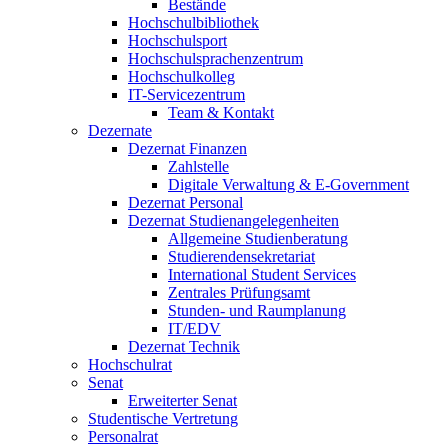
Bestände
Hochschulbibliothek
Hochschulsport
Hochschulsprachenzentrum
Hochschulkolleg
IT-Servicezentrum
Team & Kontakt
Dezernate
Dezernat Finanzen
Zahlstelle
Digitale Verwaltung & E-Government
Dezernat Personal
Dezernat Studienangelegenheiten
Allgemeine Studienberatung
Studierendensekretariat
International Student Services
Zentrales Prüfungsamt
Stunden- und Raumplanung
IT/EDV
Dezernat Technik
Hochschulrat
Senat
Erweiterter Senat
Studentische Vertretung
Personalrat