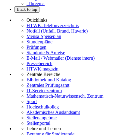
Threema
Back to top
Quicklinks
HTWK-Telefonverzeichnis
Notfall (Unfall, Brand, Havarie)
Mensa-Speiseplan
Stundenpläne
Prüfungen
Standorte & Anreise
E-Mail / Webmailer (Dienste intern)
Pressebereich
HTWK.magazin
Zentrale Bereiche
Bibliothek und Katalog
Zentrales Prüfungsamt
IT-Servicezentrum
Mathematisch-Naturwissensch. Zentrum
Sport
Hochschulkolleg
Akademisches Auslandsamt
Stellenangebote
Stellenportal
Lehre und Lernen
Beratung für Studierende