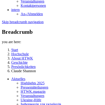
Veranstaltungen
Kontaktpersonen
intern
An-/Abmelden
Skip breadcrumb navigation
Breadcrumb
you are here:
Start
Hochschule
About HTWK
Geschichte
Persönlichkeiten
Claude Shannon
Aktuelles
Highlights 2025
Pressemitteilungen
HTWK.magazin
Veranstaltungen
Ukraine-Hilfe
Інформація для українців