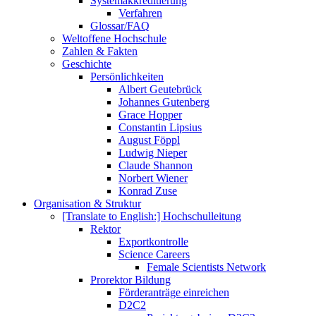
Systemakkreditierung
Verfahren
Glossar/FAQ
Weltoffene Hochschule
Zahlen & Fakten
Geschichte
Persönlichkeiten
Albert Geutebrück
Johannes Gutenberg
Grace Hopper
Constantin Lipsius
August Föppl
Ludwig Nieper
Claude Shannon
Norbert Wiener
Konrad Zuse
Organisation & Struktur
[Translate to English:] Hochschulleitung
Rektor
Exportkontrolle
Science Careers
Female Scientists Network
Prorektor Bildung
Förderanträge einreichen
D2C2