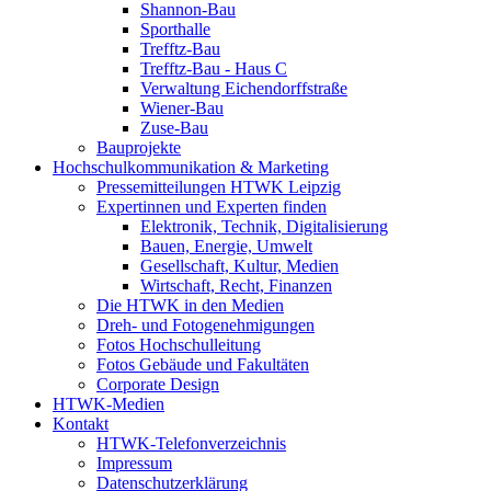
Shannon-Bau
Sporthalle
Trefftz-Bau
Trefftz-Bau - Haus C
Verwaltung Eichendorffstraße
Wiener-Bau
Zuse-Bau
Bauprojekte
Hochschulkommunikation & Marketing
Pressemitteilungen HTWK Leipzig
Expertinnen und Experten finden
Elektronik, Technik, Digitalisierung
Bauen, Energie, Umwelt
Gesellschaft, Kultur, Medien
Wirtschaft, Recht, Finanzen
Die HTWK in den Medien
Dreh- und Fotogenehmigungen
Fotos Hochschulleitung
Fotos Gebäude und Fakultäten
Corporate Design
HTWK-Medien
Kontakt
HTWK-Telefonverzeichnis
Impressum
Datenschutzerklärung