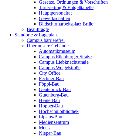
Gesetze, Ordnungen & Vorschriften
Tarifvertrag & Entgelttabelle
Hauptpersonalrat
Gewerkschaften
Bildschirmarbeitsplatz Brille
Beauftragte
Standorte & Lageplan
Campus barrierefrei
Über unsere Gebäude
Automatikmuseum
Campus Eilenburger Straße
Campus Liebknechtstraße
Campus Weigelstraße
City Office
Fechner-Bau
Föppl-Bau
Geutebrück-Bau
Gutenberg-Bau
Heine-Bau
Hopper-Bau
Hochschulbibliothek
Lipsius-Bau
Medienzentrum
Mensa
Nieper-Bau