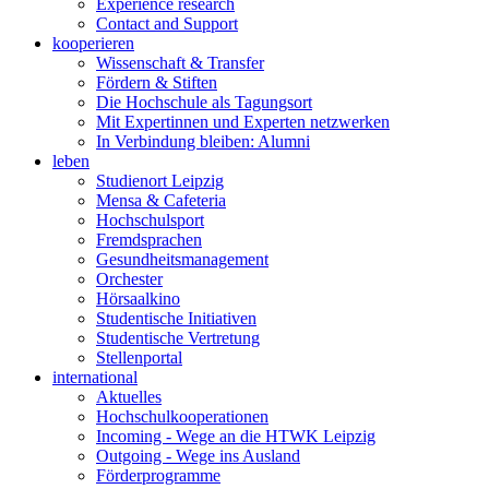
Experience research
Contact and Support
kooperieren
Wissenschaft & Transfer
Fördern & Stiften
Die Hochschule als Tagungsort
Mit Expertinnen und Experten netzwerken
In Verbindung bleiben: Alumni
leben
Studienort Leipzig
Mensa & Cafeteria
Hochschulsport
Fremdsprachen
Gesundheitsmanagement
Orchester
Hörsaalkino
Studentische Initiativen
Studentische Vertretung
Stellenportal
international
Aktuelles
Hochschulkooperationen
Incoming - Wege an die HTWK Leipzig
Outgoing - Wege ins Ausland
Förderprogramme