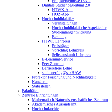
Projektergebnisse D2C2
Digitale Studienbegleitung 2.0
HTWK-App
HOZ-App
Hochschuldidaktik+
Veranstaltungen
Hochschuldidaktische Aspekte der
Studiengangentwicklung
Beratung
HTWK Lehrpreis
Preisträger
Vorschlag Lehrpreis
Selbstauskunft Lehrpreis
E-Learning-Service
Peer Zentrum
Barrierefreie Lehre
studienerfolg@saxHAW
Prorektor Forschung und Nachhaltigkeit
Kanzlerin
Stabsstellen
Fakultäten
Zentrale Einrichtungen
Mathematisch-Naturwissenschaftliches Zentrum
Akademisches Auslandsamt
Hochschularchiv