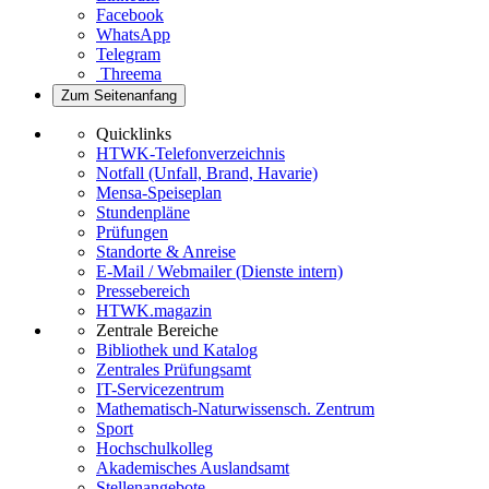
Facebook
WhatsApp
Telegram
Threema
Zum Seitenanfang
Quicklinks
HTWK-Telefonverzeichnis
Notfall (Unfall, Brand, Havarie)
Mensa-Speiseplan
Stundenpläne
Prüfungen
Standorte & Anreise
E-Mail / Webmailer (Dienste intern)
Pressebereich
HTWK.magazin
Zentrale Bereiche
Bibliothek und Katalog
Zentrales Prüfungsamt
IT-Servicezentrum
Mathematisch-Naturwissensch. Zentrum
Sport
Hochschulkolleg
Akademisches Auslandsamt
Stellenangebote