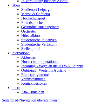
In Verbindung bleiben: Alumni
leben
Studienort Leipzig
Mensa & Cafeteria
Hochschulsport
Fremdsprachen
Gesundheitsmanagement
Orchester
Hörsaalkino
Studentische Initiativen
Studentische Vertretung
Stellenportal
international
Aktuelles
Hochschulkooperationen
Incoming - Wege an die HTWK Leipzig
Outgoing - Wege ins Ausland
Förderprogramme
Veranstaltungen
Kontaktpersonen
intern
An-/Abmelden
Seitenpfad-Navigation überspringen