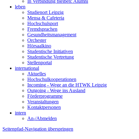
In Verbindung bleiben: Alumni
leben
Studienort Leipzig
Mensa & Cafeteria
Hochschulsport
Fremdsprachen
Gesundheitsmanagement
Orchester
Hörsaalkino
Studentische Initiativen
Studentische Vertretung
Stellenportal
international
Aktuelles
Hochschulkooperationen
Incoming - Wege an die HTWK Leipzig
Outgoing - Wege ins Ausland
Förderprogramme
Veranstaltungen
Kontaktpersonen
intern
An-/Abmelden
Seitenpfad-Navigation überspringen