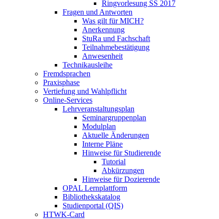
Ringvorlesung SS 2017
Fragen und Antworten
Was gilt für MICH?
Anerkennung
StuRa und Fachschaft
Teilnahmebestätigung
Anwesenheit
Technikausleihe
Fremdsprachen
Praxisphase
Vertiefung und Wahlpflicht
Online-Services
Lehrveranstaltungsplan
Seminargruppenplan
Modulplan
Aktuelle Änderungen
Interne Pläne
Hinweise für Studierende
Tutorial
Abkürzungen
Hinweise für Dozierende
OPAL Lernplattform
Bibliothekskatalog
Studienportal (QIS)
HTWK-Card