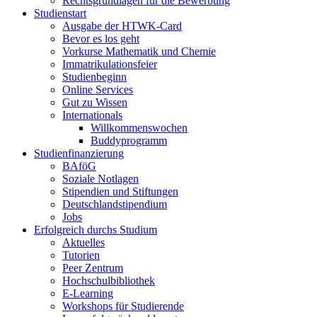
Rechtsgrundlagen für die Bewerbung
Studienstart
Ausgabe der HTWK-Card
Bevor es los geht
Vorkurse Mathematik und Chemie
Immatrikulationsfeier
Studienbeginn
Online Services
Gut zu Wissen
Internationals
Willkommenswochen
Buddyprogramm
Studienfinanzierung
BAföG
Soziale Notlagen
Stipendien und Stiftungen
Deutschlandstipendium
Jobs
Erfolgreich durchs Studium
Aktuelles
Tutorien
Peer Zentrum
Hochschulbibliothek
E-Learning
Workshops für Studierende