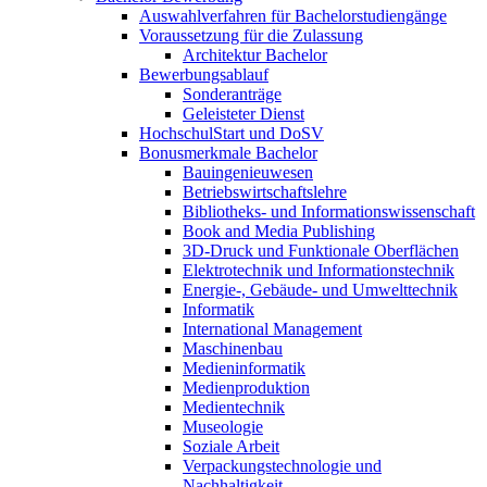
Auswahlverfahren für Bachelorstudiengänge
Voraussetzung für die Zulassung
Architektur Bachelor
Bewerbungsablauf
Sonderanträge
Geleisteter Dienst
HochschulStart und DoSV
Bonusmerkmale Bachelor
Bauingenieuwesen
Betriebswirtschaftslehre
Bibliotheks- und Informationswissenschaft
Book and Media Publishing
3D-Druck und Funktionale Oberflächen
Elektrotechnik und Informationstechnik
Energie-, Gebäude- und Umwelttechnik
Informatik
International Management
Maschinenbau
Medieninformatik
Medienproduktion
Medientechnik
Museologie
Soziale Arbeit
Verpackungstechnologie und
Nachhaltigkeit