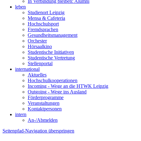
In Verbindung bleiben: Alumni
leben
Studienort Leipzig
Mensa & Cafeteria
Hochschulsport
Fremdsprachen
Gesundheitsmanagement
Orchester
Hörsaalkino
Studentische Initiativen
Studentische Vertretung
Stellenportal
international
Aktuelles
Hochschulkooperationen
Incoming - Wege an die HTWK Leipzig
Outgoing - Wege ins Ausland
Förderprogramme
Veranstaltungen
Kontaktpersonen
intern
An-/Abmelden
Seitenpfad-Navigation überspringen