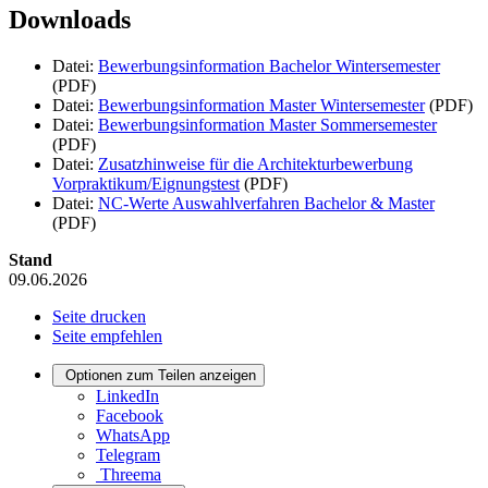
Downloads
Datei:
Bewerbungsinformation Bachelor Wintersemester
(PDF)
Datei:
Bewerbungsinformation Master Wintersemester
(PDF)
Datei:
Bewerbungsinformation Master Sommersemester
(PDF)
Datei:
Zusatzhinweise für die Architekturbewerbung
Vorpraktikum/Eignungstest
(PDF)
Datei:
NC-Werte Auswahlverfahren Bachelor & Master
(PDF)
Stand
09.06.2026
Seite drucken
Seite empfehlen
Optionen zum Teilen anzeigen
LinkedIn
Facebook
WhatsApp
Telegram
Threema