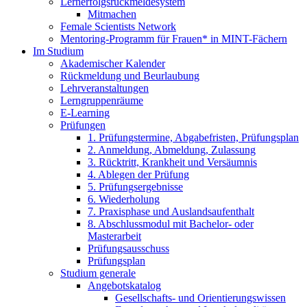
Lernerfolgsrückmeldesystem
Mitmachen
Female Scientists Network
Mentoring-Programm für Frauen* in MINT-Fächern
Im Studium
Akademischer Kalender
Rückmeldung und Beurlaubung
Lehrveranstaltungen
Lerngruppenräume
E-Learning
Prüfungen
1. Prüfungstermine, Abgabefristen, Prüfungsplan
2. Anmeldung, Abmeldung, Zulassung
3. Rücktritt, Krankheit und Versäumnis
4. Ablegen der Prüfung
5. Prüfungsergebnisse
6. Wiederholung
7. Praxisphase und Auslandsaufenthalt
8. Abschlussmodul mit Bachelor- oder
Masterarbeit
Prüfungsausschuss
Prüfungsplan
Studium generale
Angebotskatalog
Gesellschafts- und Orientierungswissen