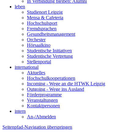
In Verbindung bleiben: Alumni
leben
Studienort Leipzig
Mensa & Cafeteria
Hochschulsport
Fremdsprachen
Gesundheitsmanagement
Orchester
Hörsaalkino
Studentische Initiativen
Studentische Vertretung
Stellenportal
international
Aktuelles
Hochschulkooperationen
Incoming - Wege an die HTWK Leipzig
Outgoing - Wege ins Ausland
Förderprogramme
Veranstaltungen
Kontaktpersonen
intern
An-/Abmelden
Seitenpfad-Navigation überspringen