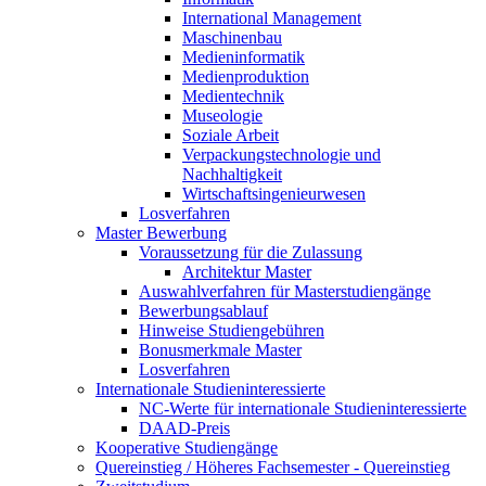
International Management
Maschinenbau
Medieninformatik
Medienproduktion
Medientechnik
Museologie
Soziale Arbeit
Verpackungstechnologie und
Nachhaltigkeit
Wirtschaftsingenieurwesen
Losverfahren
Master Bewerbung
Voraussetzung für die Zulassung
Architektur Master
Auswahlverfahren für Masterstudiengänge
Bewerbungsablauf
Hinweise Studiengebühren
Bonusmerkmale Master
Losverfahren
Internationale Studieninteressierte
NC-Werte für internationale Studieninteressierte
DAAD-Preis
Kooperative Studiengänge
Quereinstieg / Höheres Fachsemester - Quereinstieg