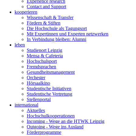
Experience research
Contact and Support
kooperieren
Wissenschaft & Transfer
Fördern & Stiften
Die Hochschule als Tagungsort
Mit Expertinnen und Experten netzwerken
In Verbindung bleiben: Alumni
leben
Studienort Leipzig
Mensa & Cafeteria
Hochschulsport
Fremdsprachen
Gesundheitsmanagement
Orchester
Hörsaalkino
Studentische Initiativen
Studentische Vertretung
Stellenportal
international
Aktuelles
Hochschulkooperationen
Incoming - Wege an die HTWK Leipzig
Outgoing - Wege ins Ausland
Förderprogramme