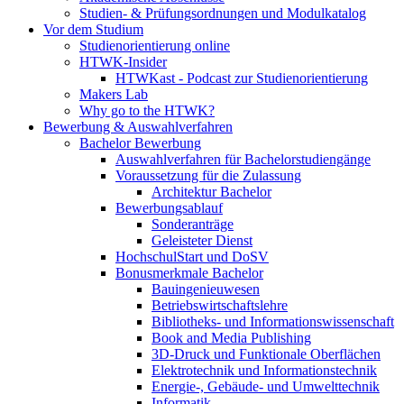
Studien- & Prüfungsordnungen und Modulkatalog
Vor dem Studium
Studienorientierung online
HTWK-Insider
HTWKast - Podcast zur Studienorientierung
Makers Lab
Why go to the HTWK?
Bewerbung & Auswahlverfahren
Bachelor Bewerbung
Auswahlverfahren für Bachelorstudiengänge
Voraussetzung für die Zulassung
Architektur Bachelor
Bewerbungsablauf
Sonderanträge
Geleisteter Dienst
HochschulStart und DoSV
Bonusmerkmale Bachelor
Bauingenieuwesen
Betriebswirtschaftslehre
Bibliotheks- und Informationswissenschaft
Book and Media Publishing
3D-Druck und Funktionale Oberflächen
Elektrotechnik und Informationstechnik
Energie-, Gebäude- und Umwelttechnik
Informatik