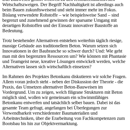
Wirtschaftszweigen. Der Begriff Nachhaltigkeit ist allerdings auch
beim Bauen zukunftsweisend und steht immer mehr im Fokus.
Bislang verwendete Rohstoffe – wie beispielsweise Sand – sind
begrenzt und zunehmend gewinnen der sparsame Umgang mit
derartigen Rohstoffen und der Einsatz innovativer Baustoffe an
Bedeutung.
Trotz bestehender Alternativen entstehen weiterhin täglich riesige,
massige Gebäude aus traditionellem Beton. Warum setzen sich
Innovationen in der Baubranche so schwer durch? Und: Wie geht
man mit den begrenzten Ressourcen um? Wie können mit Phantasie
und Teamgeist neue, kreative Lösungen entwickelt werden, welche
Alternativen lassen sich wirtschaftlich einsetzen?
Im Rahmen des Projektes Betonkanu diskutieren wir solche Fragen.
Allem voran jedoch steht - neben der Diskussion der Theorie - die
Praxis, das Umsetzen alternativer Beton-Bauweisen im
Vordergrund. Um zu zeigen, welch filigrane Strukturen mit Beton
möglich sind, wollen wir gemeinsam ein schwimmfähiges
Betonkanu entwerfen und tatsächlich selber bauen. Dabei ist das
gesamte Team gefragt, angefangen bei Überlegungen zur
Verwendbarkeit verschiedenster Baumaterialien und
Arbeitstechniken, über die Erarbeitung von Fachkompetenzen zum
Bootsbau bis hin zur Objektvermarktung.