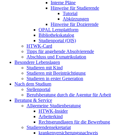
Interne Pläne
Hinweise für Studierende
Tutorial
Abkürzungen
Hinweise für Dozierende
OPAL Lernplattform
Bibliothekskatalog
Studienportal (QIS)
HTWK-Card
Tipps für angehende Absolvierende
Abschluss und Exmatrikulation
Besondere Lebenslagen
Studieren mit Kind
Studieren mit Beeinträchtigung
Studieren in erster Generation
Nach dem Studium
Stellenportal
Berufsberatung durch die Agentur für Arbeit
Beratung & Service
Allgemeine Studienberatung
HTWK-Insider
Arbeiterkind
Rechtsgrundlagen für die Bewerbung
Studierendensekretariat
krankenversicherungsnachweis