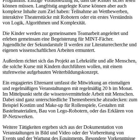
Programms. Einzige Voraussetzung ist, dass die Kinder sicher lesen
können müssen. Langfristig angelegte Kurse können aber auch
komplexe Inhalte zum Ziel haben: Teilnahme an Wettbewerben,
interaktive Theaterstücke mit Robotern oder ein erstes Verständnis
von Logik, Algorithmen und Komplexität.
Die Kinder werden zur gemeinsamen Teamarbeit angeleitet und
erleben gemeinsam eine Begeisterung für MINT-Fächer.
Jugendliche der Sekundarstufe II werden zur Literaturrecherche und
eigenen wissenschaftlichen Arbeiten ermuntert.
Außerdem richtet sich das Projekt an Lehrkräfte und alle Menschen,
die solche Kurse mit Kindern durchführen wollen, mit einem
stufenweise aufgebauten Weiterbildungskonzept.
Ein engagiertes Ehrenamt umfasst die Mitwirkung an einmaligen
und regelmäßigen Veranstaltungen mit regelmäßig 20 h im Monat.
Im Mittelpunkt steht die wissensvermittelnde Arbeit mit Menschen.
Dabei sind ganz unterschiedliche Themenbereiche abzudecken: zum
Beispiel Kostüm und Make-up für Rollenspiele, Gestalten mit
Bastelmaterialien, Bau von Lego-Robotern, oder das Erklären von
IP-Netzwerken.
Weitere Tätigkeiten ergeben sich aus der Dokumentation von
Veranstaltungen in Bild und Video oder der Vorbereitung von
Events und der Wartung des Equipments. Besondere Vorkenntnisse