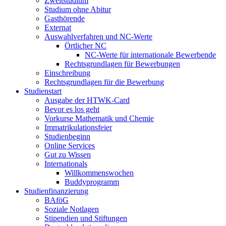
Zweitstudium
Studium ohne Abitur
Gasthörende
Externat
Auswahlverfahren und NC-Werte
Örtlicher NC
NC-Werte für internationale Bewerbende
Rechtsgrundlagen für Bewerbungen
Einschreibung
Rechtsgrundlagen für die Bewerbung
Studienstart
Ausgabe der HTWK-Card
Bevor es los geht
Vorkurse Mathematik und Chemie
Immatrikulationsfeier
Studienbeginn
Online Services
Gut zu Wissen
Internationals
Willkommenswochen
Buddyprogramm
Studienfinanzierung
BAföG
Soziale Notlagen
Stipendien und Stiftungen