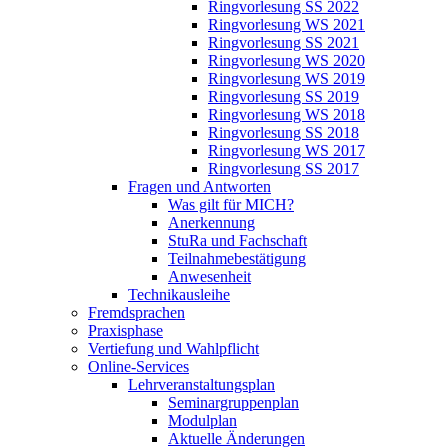
Ringvorlesung SS 2022
Ringvorlesung WS 2021
Ringvorlesung SS 2021
Ringvorlesung WS 2020
Ringvorlesung WS 2019
Ringvorlesung SS 2019
Ringvorlesung WS 2018
Ringvorlesung SS 2018
Ringvorlesung WS 2017
Ringvorlesung SS 2017
Fragen und Antworten
Was gilt für MICH?
Anerkennung
StuRa und Fachschaft
Teilnahmebestätigung
Anwesenheit
Technikausleihe
Fremdsprachen
Praxisphase
Vertiefung und Wahlpflicht
Online-Services
Lehrveranstaltungsplan
Seminargruppenplan
Modulplan
Aktuelle Änderungen