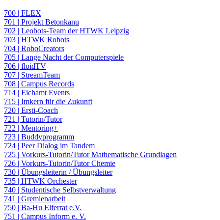
700 | FLEX
701 | Projekt Betonkanu
702 | Leobots-Team der HTWK Leipzig
703 | HTWK Robots
704 | RoboCreators
705 | Lange Nacht der Computerspiele
706 | floidTV
707 | StreamTeam
708 | Campus Records
714 | Eichamt Events
715 | Imkern für die Zukunft
720 | Ersti-Coach
721 | Tutorin/Tutor
722 | Mentoring+
723 | Buddyprogramm
724 | Peer Dialog im Tandem
725 | Vorkurs-Tutorin/Tutor Mathematische Grundlagen
726 | Vorkurs-Tutorin/Tutor Chemie
730 | Übungsleiterin / Übungsleiter
735 | HTWK Orchester
740 | Studentische Selbstverwaltung
741 | Gremienarbeit
750 | Ba-Hu Elferrat e.V.
751 | Campus Inform e. V.