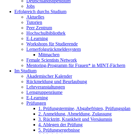
Deutschlandstipendium
Jobs
Erfolgreich durchs Studium
Aktuelles
Tutorien
Peer Zentrum
Hochschulbibliothek
E-Learning
Workshops für Studierende
Lernerfolgsrückmeldesystem
Mitmachen
Female Scientists Network
Mentoring-Programm für Frauen* in MINT-Fächern
Im Studium
Akademischer Kalender
Rückmeldung und Beurlaubung
Lehrveranstaltungen
Lerngruppenräume
E-Learning
Prüfungen
1. Prüfungstermine, Abgabefristen, Prüfungsplan
2. Anmeldung, Abmeldung, Zulassung
3. Rücktritt, Krankheit und Versäumnis
4. Ablegen der Prüfung
5. Prüfungsergebnisse