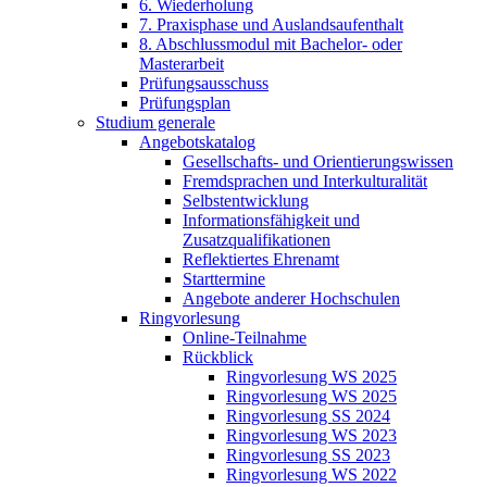
6. Wiederholung
7. Praxisphase und Auslandsaufenthalt
8. Abschlussmodul mit Bachelor- oder
Masterarbeit
Prüfungsausschuss
Prüfungsplan
Studium generale
Angebotskatalog
Gesellschafts- und Orientierungswissen
Fremdsprachen und Interkulturalität
Selbstentwicklung
Informationsfähigkeit und
Zusatzqualifikationen
Reflektiertes Ehrenamt
Starttermine
Angebote anderer Hochschulen
Ringvorlesung
Online-Teilnahme
Rückblick
Ringvorlesung WS 2025
Ringvorlesung WS 2025
Ringvorlesung SS 2024
Ringvorlesung WS 2023
Ringvorlesung SS 2023
Ringvorlesung WS 2022