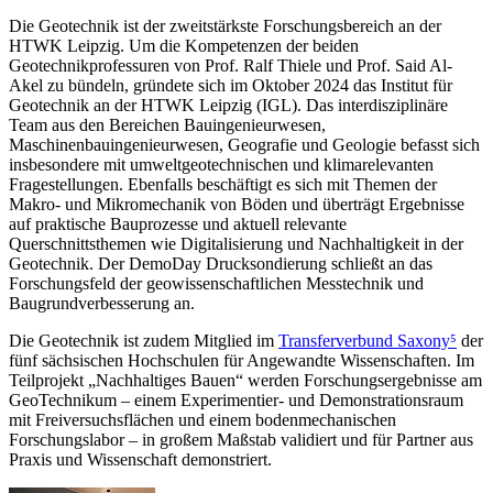
Die Geotechnik ist der zweitstärkste Forschungsbereich an der
HTWK Leipzig. Um die Kompetenzen der beiden
Geotechnikprofessuren von Prof. Ralf Thiele und Prof. Said Al-
Akel zu bündeln, gründete sich im Oktober 2024 das Institut für
Geotechnik an der HTWK Leipzig (IGL). Das interdisziplinäre
Team aus den Bereichen Bauingenieurwesen,
Maschinenbauingenieurwesen, Geografie und Geologie befasst sich
insbesondere mit umweltgeotechnischen und klimarelevanten
Fragestellungen. Ebenfalls beschäftigt es sich mit Themen der
Makro- und Mikromechanik von Böden und überträgt Ergebnisse
auf praktische Bauprozesse und aktuell relevante
Querschnittsthemen wie Digitalisierung und Nachhaltigkeit in der
Geotechnik. Der DemoDay Drucksondierung schließt an das
Forschungsfeld der geowissenschaftlichen Messtechnik und
Baugrundverbesserung an.
Die Geotechnik ist zudem Mitglied im
Transferverbund Saxony⁵
der
fünf sächsischen Hochschulen für Angewandte Wissenschaften. Im
Teilprojekt „Nachhaltiges Bauen“ werden Forschungsergebnisse am
GeoTechnikum ‒ einem Experimentier- und Demonstrationsraum
mit Freiversuchsflächen und einem bodenmechanischen
Forschungslabor ‒ in großem Maßstab validiert und für Partner aus
Praxis und Wissenschaft demonstriert.