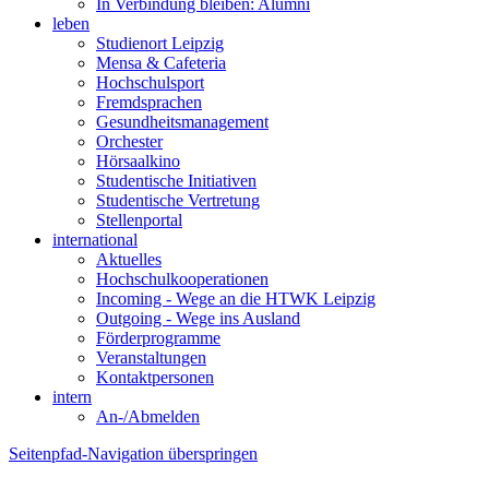
In Verbindung bleiben: Alumni
leben
Studienort Leipzig
Mensa & Cafeteria
Hochschulsport
Fremdsprachen
Gesundheitsmanagement
Orchester
Hörsaalkino
Studentische Initiativen
Studentische Vertretung
Stellenportal
international
Aktuelles
Hochschulkooperationen
Incoming - Wege an die HTWK Leipzig
Outgoing - Wege ins Ausland
Förderprogramme
Veranstaltungen
Kontaktpersonen
intern
An-/Abmelden
Seitenpfad-Navigation überspringen