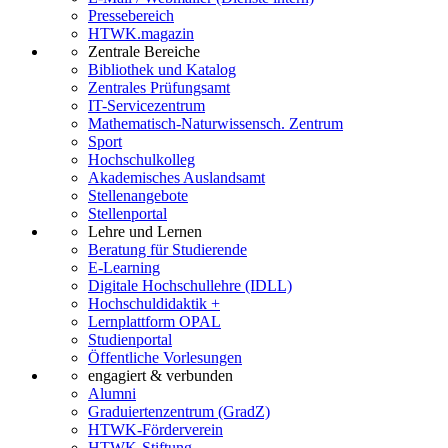
Pressebereich
HTWK.magazin
Zentrale Bereiche
Bibliothek und Katalog
Zentrales Prüfungsamt
IT-Servicezentrum
Mathematisch-Naturwissensch. Zentrum
Sport
Hochschulkolleg
Akademisches Auslandsamt
Stellenangebote
Stellenportal
Lehre und Lernen
Beratung für Studierende
E-Learning
Digitale Hochschullehre (IDLL)
Hochschuldidaktik +
Lernplattform OPAL
Studienportal
Öffentliche Vorlesungen
engagiert & verbunden
Alumni
Graduiertenzentrum (GradZ)
HTWK-Förderverein
HTWK-Stiftung