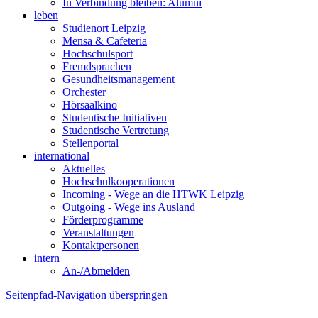
In Verbindung bleiben: Alumni
leben
Studienort Leipzig
Mensa & Cafeteria
Hochschulsport
Fremdsprachen
Gesundheitsmanagement
Orchester
Hörsaalkino
Studentische Initiativen
Studentische Vertretung
Stellenportal
international
Aktuelles
Hochschulkooperationen
Incoming - Wege an die HTWK Leipzig
Outgoing - Wege ins Ausland
Förderprogramme
Veranstaltungen
Kontaktpersonen
intern
An-/Abmelden
Seitenpfad-Navigation überspringen