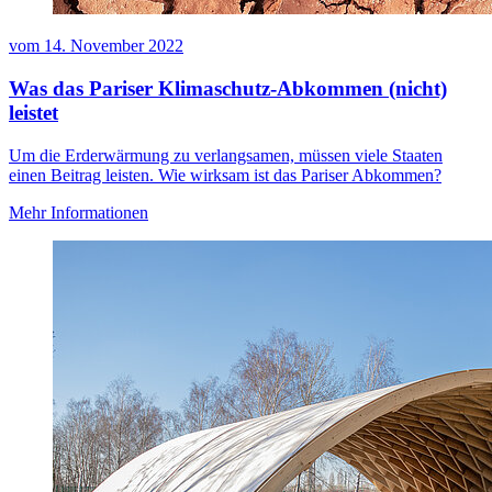
vom
14. November 2022
Was das Pariser Klimaschutz-Abkommen (nicht)
leistet
Um die Erderwärmung zu verlangsamen, müssen viele Staaten
einen Beitrag leisten. Wie wirksam ist das Pariser Abkommen?
Mehr Informationen