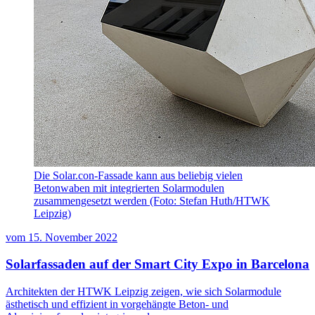
Die Solar.con-Fassade kann aus beliebig vielen
Betonwaben mit integrierten Solarmodulen
zusammengesetzt werden (Foto: Stefan Huth/HTWK
Leipzig)
vom
15. November 2022
Solarfassaden auf der Smart City Expo in Barcelona
Architekten der HTWK Leipzig zeigen, wie sich Solarmodule
ästhetisch und effizient in vorgehängte Beton- und