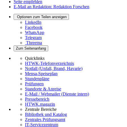
Seite empfehlen
E-Mail an Redaktion: Redaktion Forschen
Optionen zum Teilen anzeigen
LinkedIn
Facebook
WhatsApp
Telegram
Threema
Zum Seitenanfang
Quicklinks
HTWK-Telefonverzeichnis
Notfall (Unfall, Brand, Havarie)
Mensa-Speiseplan
Stundenpläne
Prüfungen
Standorte & Anreise
E-Mail / Webmailer (Dienste intern)
Pressebereich
HTWK.magazin
Zentrale Bereiche
Bibliothek und Katalog
Zentrales Prüfungsamt
IT-Servicezentrum