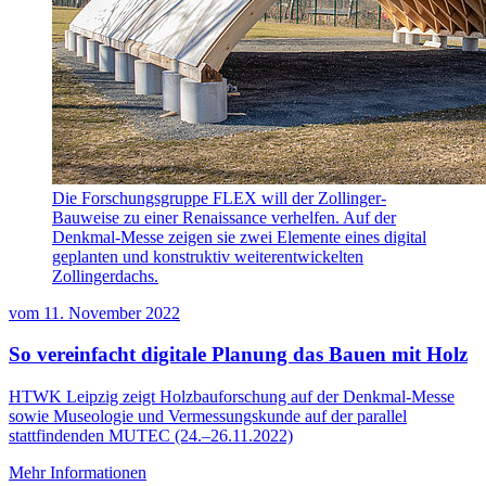
Die Forschungsgruppe FLEX will der Zollinger-
Bauweise zu einer Renaissance verhelfen. Auf der
Denkmal-Messe zeigen sie zwei Elemente eines digital
geplanten und konstruktiv weiterentwickelten
Zollingerdachs.
vom
11. November 2022
So vereinfacht digitale Planung das Bauen mit Holz
HTWK Leipzig zeigt Holzbauforschung auf der Denkmal-Messe
sowie Museologie und Vermessungskunde auf der parallel
stattfindenden MUTEC (24.–26.11.2022)
Mehr Informationen