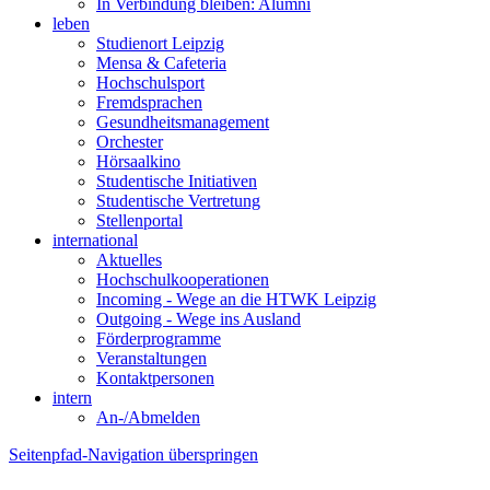
In Verbindung bleiben: Alumni
leben
Studienort Leipzig
Mensa & Cafeteria
Hochschulsport
Fremdsprachen
Gesundheitsmanagement
Orchester
Hörsaalkino
Studentische Initiativen
Studentische Vertretung
Stellenportal
international
Aktuelles
Hochschulkooperationen
Incoming - Wege an die HTWK Leipzig
Outgoing - Wege ins Ausland
Förderprogramme
Veranstaltungen
Kontaktpersonen
intern
An-/Abmelden
Seitenpfad-Navigation überspringen