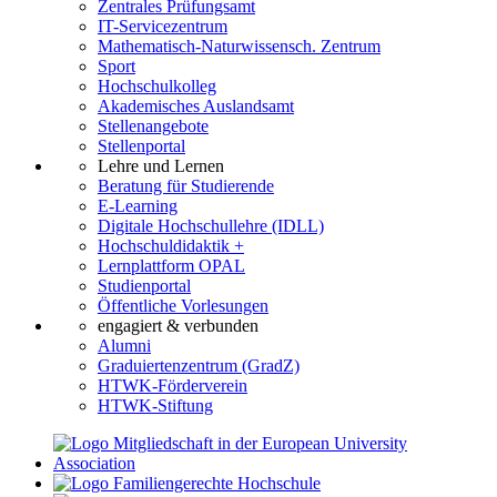
Zentrales Prüfungsamt
IT-Servicezentrum
Mathematisch-Naturwissensch. Zentrum
Sport
Hochschulkolleg
Akademisches Auslandsamt
Stellenangebote
Stellenportal
Lehre und Lernen
Beratung für Studierende
E-Learning
Digitale Hochschullehre (IDLL)
Hochschuldidaktik +
Lernplattform OPAL
Studienportal
Öffentliche Vorlesungen
engagiert & verbunden
Alumni
Graduiertenzentrum (GradZ)
HTWK-Förderverein
HTWK-Stiftung