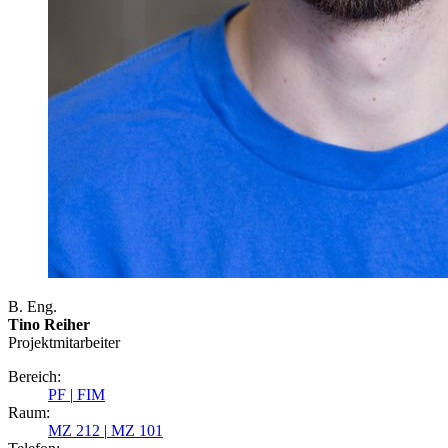
B. Eng.
Tino Reiher
Projektmitarbeiter
Bereich:
PF
|
FIM
Raum:
MZ 212
|
MZ 101