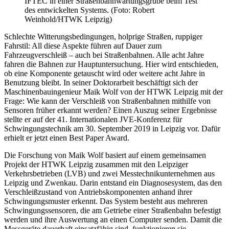
IFTEC in einer Straßenbahnwartungsgrube beim Test
des entwickelten Systems. (Foto: Robert
Weinhold/HTWK Leipzig)
Schlechte Witterungsbedingungen, holprige Straßen, ruppiger
Fahrstil: All diese Aspekte führen auf Dauer zum
Fahrzeugverschleiß – auch bei Straßenbahnen. Alle acht Jahre
fahren die Bahnen zur Hauptuntersuchung. Hier wird entschieden,
ob eine Komponente getauscht wird oder weitere acht Jahre in
Benutzung bleibt. In seiner Doktorarbeit beschäftigt sich der
Maschinenbauingenieur Maik Wolf von der HTWK Leipzig mit der
Frage: Wie kann der Verschleiß von Straßenbahnen mithilfe von
Sensoren früher erkannt werden? Einen Auszug seiner Ergebnisse
stellte er auf der 41. Internationalen JVE-Konferenz für
Schwingungstechnik am 30. September 2019 in Leipzig vor. Dafür
erhielt er jetzt einen Best Paper Award.
Die Forschung von Maik Wolf basiert auf einem gemeinsamen
Projekt der HTWK Leipzig zusammen mit den Leipziger
Verkehrsbetrieben (LVB) und zwei Messtechnikunternehmen aus
Leipzig und Zwenkau. Darin entstand ein Diagnosesystem, das den
Verschleißzustand von Antriebskomponenten anhand ihrer
Schwingungsmuster erkennt. Das System besteht aus mehreren
Schwingungssensoren, die am Getriebe einer Straßenbahn befestigt
werden und ihre Auswertung an einen Computer senden. Damit die
Messgeräte dauerhaft einsatzfähig sind, funktionieren sie