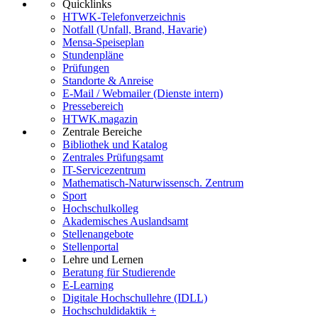
Quicklinks
HTWK-Telefonverzeichnis
Notfall (Unfall, Brand, Havarie)
Mensa-Speiseplan
Stundenpläne
Prüfungen
Standorte & Anreise
E-Mail / Webmailer (Dienste intern)
Pressebereich
HTWK.magazin
Zentrale Bereiche
Bibliothek und Katalog
Zentrales Prüfungsamt
IT-Servicezentrum
Mathematisch-Naturwissensch. Zentrum
Sport
Hochschulkolleg
Akademisches Auslandsamt
Stellenangebote
Stellenportal
Lehre und Lernen
Beratung für Studierende
E-Learning
Digitale Hochschullehre (IDLL)
Hochschuldidaktik +