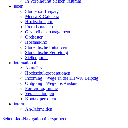
In Verbindung bleiben: Alumni
leben
Studienort Leipzig
Mensa & Cafeteria
Hochschulsport
Fremdsprachen
Gesundheitsmanagement
Orchester
Hörsaalkino
Studentische Initiativen
Studentische Vertretung
Stellenportal
international
Aktuelles
Hochschulkooperationen
Incoming - Wege an die HTWK Leipzig
Outgoing - Wege ins Ausland
Förderprogramme
Veranstaltungen
Kontaktpersonen
intern
An-/Abmelden
Seitenpfad-Navigation überspringen